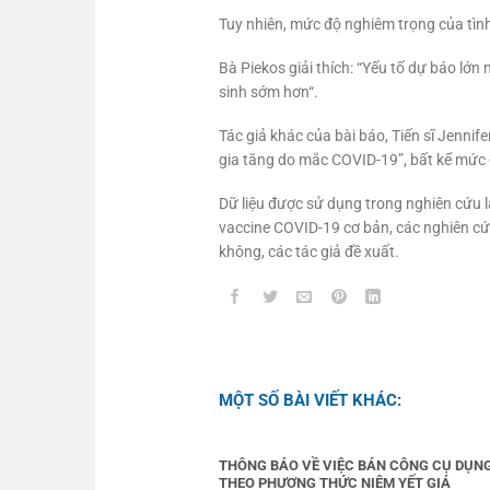
Tuy nhiên, mức độ nghiêm trọng của tình
Bà Piekos giải thích: “Yếu tố dự báo lớn n
sinh sớm hơn“.
Tác giả khác của bài báo, Tiến sĩ Jenni
gia tăng do mắc COVID-19”, bất kể mức
Dữ liệu được sử dụng trong nghiên cứu l
vaccine COVID-19 cơ bản, các nghiên cứu
không, các tác giả đề xuất.
MỘT SỐ BÀI VIẾT KHÁC:
THÔNG BÁO VỀ VIỆC BÁN CÔNG CỤ DỤN
THEO PHƯƠNG THỨC NIÊM YẾT GIÁ