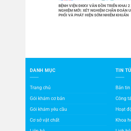
BỆNH VIỆN ĐKKV VÂN ĐỒN TRIỂN KHAI 2
NGHIỆM MỚI: XÉT NGHIỆM CHẨN ĐOÁN 
PHỔI VÀ PHÁT HIỆN SỚM NHIỄM KHUẨN
DANH MỤC
TIN T
Trang chủ
Bản tin
Gói khám cơ bản
Công t
Gói khám yêu cầu
Hoạt đ
Cơ sở vật chất
Khoa h
Liên hệ
Lịch hộ