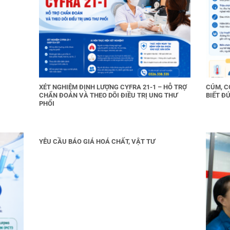
XÉT NGHIỆM ĐỊNH LƯỢNG CYFRA 21-1 – HỖ TRỢ
CÚM, C
CHẨN ĐOÁN VÀ THEO DÕI ĐIỀU TRỊ UNG THƯ
BIẾT ĐÚ
PHỔI
YÊU CẦU BÁO GIÁ HOÁ CHẤT, VẬT TƯ