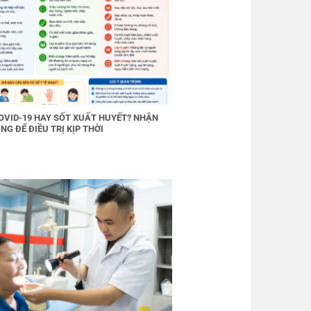
OVID-19 HAY SỐT XUẤT HUYẾT? NHẬN
NG ĐỂ ĐIỀU TRỊ KỊP THỜI