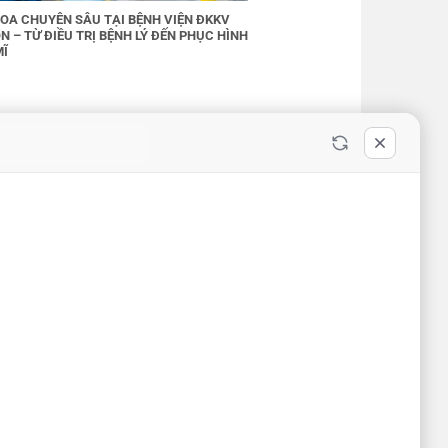
OA CHUYÊN SÂU TẠI BỆNH VIỆN ĐKKV
N – TỪ ĐIỀU TRỊ BỆNH LÝ ĐẾN PHỤC HÌNH
MĨ
BỆNH VIỆN ĐA KHOA KHU VỰC
VÂN ĐỒN
ỰC VÂN
Đang cấp phép - Giấy phép: /GP-
TTTTT - Cấp ngày - Cấp bởi Sở Thông
Tin và Truyền Thông tỉnh Quảng Ninh
Địa chỉ: Thôn 12, Đặc khu Vân Đồn,
Tỉnh Quảng Ninh