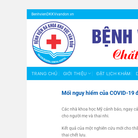
Bỏ
BenhvienDKKVvandon.vn
qua
nội
dung
TRANG CHỦ
GIỚI THIỆU
ĐẶT LỊCH KHÁM
Mối nguy hiểm của COVID-19 đố
Các nhà khoa học Mỹ cảnh báo, ngay cả
cho người mẹ và thai nhi.
Kết quả của một nghiên cứu mới cho thấ
thai chết lưu.