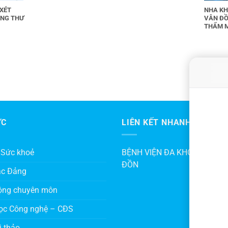
 XÉT
NHA KH
UNG THƯ
VÂN ĐỒ
THẨM 
ỨC
LIÊN KẾT NHANH
 Sức khoẻ
BỆNH VIỆN ĐA KHOA KHU V
ĐỒN
ác Đảng
ộng chuyên môn
ọc Công nghệ – CĐS
i thảo