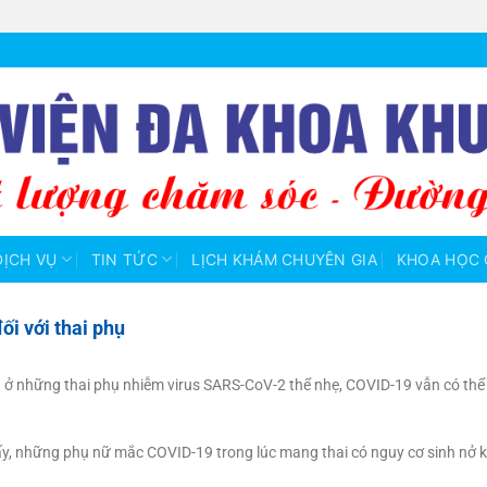
DỊCH VỤ
TIN TỨC
LỊCH KHÁM CHUYÊN GIA
KHOA HỌC 
i với thai phụ
 ở những thai phụ nhiễm virus SARS-CoV-2 thể nhẹ, COVID-19 vẫn có thể
y, những phụ nữ mắc COVID-19 trong lúc mang thai có nguy cơ sinh nở ké