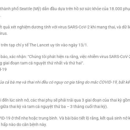
 thành phố Seattle (Mỹ) dẫn đầu dựa trên hồ sơ sức khỏe của 18.000 phụ
.
 quả xét nghiệm dương tính với virus SARS-CoV-2 khi mang thai, và dữ li
irus.
trên tạp chí y tế The Lancet uy tín vào ngày 13/1.
 báo, xác nhận: “Chúng tôi phát hiện ra rằng, việc nhiễm virus SARS-CoV-2
g giai đoạn tam cá nguyệt thứ nhất và thứ hai“.
ủa cả bà mẹ và thai nhi đều có nguy cơ gia tăng do mắc COVID-19, bất k
 đến lúc sinh nở, các thai phụ sẽ phải trải qua 3 giai đoạn của thai kỳ g
 giữa thai kỳ và tam cá nguyệt thứ ba – 3 tháng cuối thai kỳ).
-19 ở thể nhẹ hoặc trung bình. Và bài báo tiết lộ rằng, kết quả sinh nở 
 hấp nào do căn bệnh này.