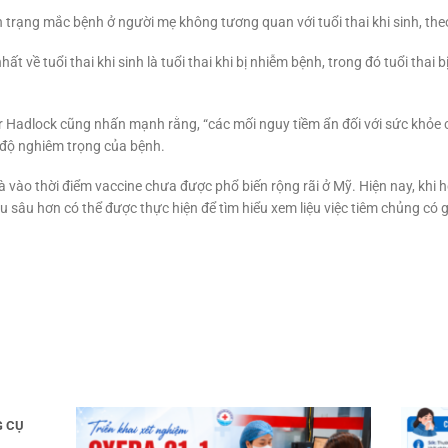
 trạng mắc bệnh ở người mẹ không tương quan với tuổi thai khi sinh, the
hất về tuổi thai khi sinh là tuổi thai khi bị nhiễm bệnh, trong đó tuổi thai
fer Hadlock cũng nhấn mạnh rằng, “các mối nguy tiềm ẩn đối với sức khỏe 
 độ nghiêm trọng của bệnh.
à vào thời điểm vaccine chưa được phổ biến rộng rãi ở Mỹ. Hiện nay, khi
 sâu hơn có thể được thực hiện để tìm hiểu xem liệu việc tiêm chủng có 
G CỤ