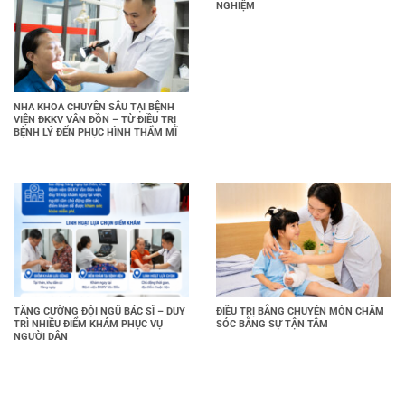
NGHIỆM
NHA KHOA CHUYÊN SÂU TẠI BỆNH
VIỆN ĐKKV VÂN ĐỒN – TỪ ĐIỀU TRỊ
BỆNH LÝ ĐẾN PHỤC HÌNH THẨM MĨ
TĂNG CƯỜNG ĐỘI NGŨ BÁC SĨ – DUY
ĐIỀU TRỊ BẰNG CHUYÊN MÔN CHĂM
TRÌ NHIỀU ĐIỂM KHÁM PHỤC VỤ
SÓC BẰNG SỰ TẬN TÂM
NGƯỜI DÂN