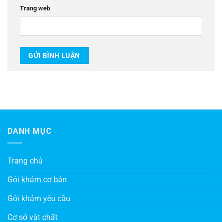
Trang web
DANH MỤC
Trang chủ
Gói khám cơ bản
Gói khám yêu cầu
Cơ sở vật chất