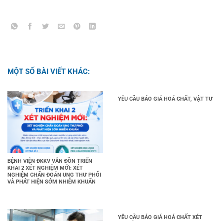
MỘT SỐ BÀI VIẾT KHÁC:
YÊU CẦU BÁO GIÁ HOÁ CHẤT, VẬT TƯ
BỆNH VIỆN ĐKKV VÂN ĐỒN TRIỂN
KHAI 2 XÉT NGHIỆM MỚI: XÉT
NGHIỆM CHẨN ĐOÁN UNG THƯ PHỔI
VÀ PHÁT HIỆN SỚM NHIỄM KHUẨN
YÊU CẦU BÁO GIÁ HOÁ CHẤT XÉT