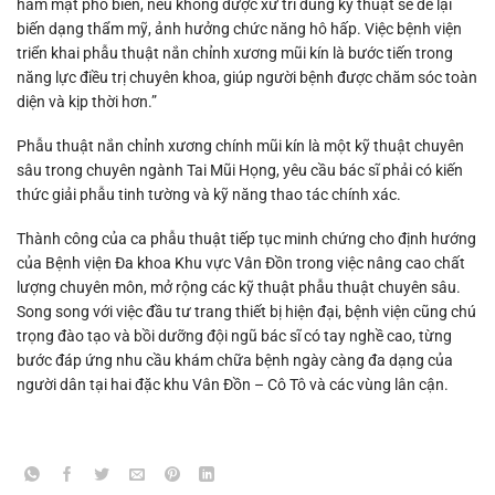
hàm mặt phổ biến, nếu không được xử trí đúng kỹ thuật sẽ để lại
biến dạng thẩm mỹ, ảnh hưởng chức năng hô hấp. Việc bệnh viện
triển khai phẫu thuật nắn chỉnh xương mũi kín là bước tiến trong
năng lực điều trị chuyên khoa, giúp người bệnh được chăm sóc toàn
diện và kịp thời hơn.”
Phẫu thuật nắn chỉnh xương chính mũi kín là một kỹ thuật chuyên
sâu trong chuyên ngành Tai Mũi Họng, yêu cầu bác sĩ phải có kiến
thức giải phẫu tinh tường và kỹ năng thao tác chính xác.
Thành công của ca phẫu thuật tiếp tục minh chứng cho định hướng
của Bệnh viện Đa khoa Khu vực Vân Đồn trong việc nâng cao chất
lượng chuyên môn, mở rộng các kỹ thuật phẫu thuật chuyên sâu.
Song song với việc đầu tư trang thiết bị hiện đại, bệnh viện cũng chú
trọng đào tạo và bồi dưỡng đội ngũ bác sĩ có tay nghề cao, từng
bước đáp ứng nhu cầu khám chữa bệnh ngày càng đa dạng của
người dân tại hai đặc khu Vân Đồn – Cô Tô và các vùng lân cận.