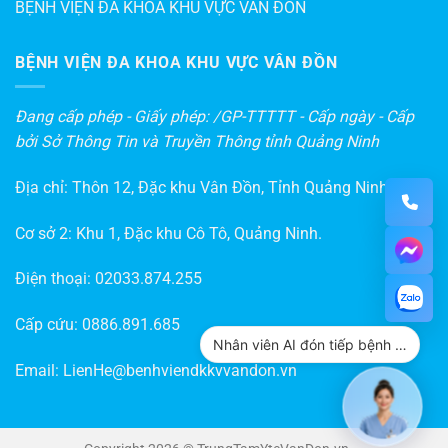
BỆNH VIỆN ĐA KHOA KHU VỰC VÂN ĐỒN
BỆNH VIỆN ĐA KHOA KHU VỰC VÂN ĐỒN
Đang cấp phép - Giấy phép: /GP-TTTTT - Cấp ngày - Cấp
bởi Sở Thông Tin và Truyền Thông tỉnh Quảng Ninh
Địa chỉ: Thôn 12, Đặc khu Vân Đồn, Tỉnh Quảng Ninh
Cơ sở 2: Khu 1, Đặc khu Cô Tô, Quảng Ninh.
Điện thoại:
02033.874.255
Cấp cứu:
0886.891.685
Nhân viên AI đón tiếp bệnh nhân
Email:
LienHe@benhviendkkvvandon.vn