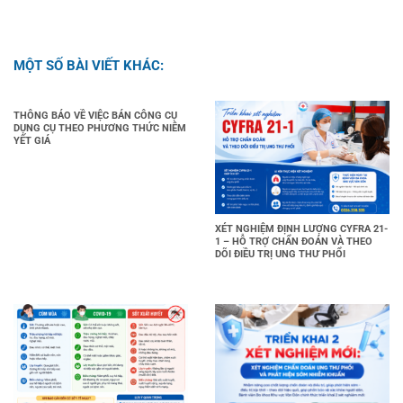
MỘT SỐ BÀI VIẾT KHÁC:
THÔNG BÁO VỀ VIỆC BÁN CÔNG CỤ
DỤNG CỤ THEO PHƯƠNG THỨC NIÊM
YẾT GIÁ
XÉT NGHIỆM ĐỊNH LƯỢNG CYFRA 21-
1 – HỖ TRỢ CHẨN ĐOÁN VÀ THEO
DÕI ĐIỀU TRỊ UNG THƯ PHỔI