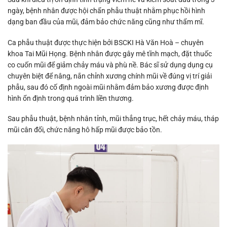
ngày, bệnh nhân được hội chẩn phẫu thuật nhằm phục hồi hình
dạng ban đầu của mũi, đảm bảo chức năng cũng như thẩm mĩ.
Ca phẫu thuật được thực hiện bởi BSCKI Hà Văn Hoà – chuyên
khoa Tai Mũi Họng. Bệnh nhân được gây mê tĩnh mạch, đặt thuốc
co cuốn mũi để giảm chảy máu và phù nề. Bác sĩ sử dụng dụng cụ
chuyên biệt để nâng, nắn chỉnh xương chính mũi về đúng vị trí giải
phẫu, sau đó cố định ngoài mũi nhằm đảm bảo xương được định
hình ổn định trong quá trình liền thương.
Sau phẫu thuật, bệnh nhân tỉnh, mũi thẳng trục, hết chảy máu, tháp
mũi cân đối, chức năng hô hấp mũi được bảo tồn.