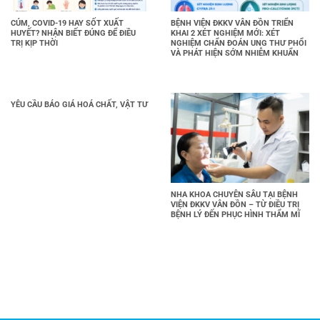
CÚM, COVID-19 HAY SỐT XUẤT
BỆNH VIỆN ĐKKV VÂN ĐỒN TRIỂN
HUYẾT? NHẬN BIẾT ĐÚNG ĐỂ ĐIỀU
KHAI 2 XÉT NGHIỆM MỚI: XÉT
TRỊ KỊP THỜI
NGHIỆM CHẨN ĐOÁN UNG THƯ PHỔI
VÀ PHÁT HIỆN SỚM NHIỄM KHUẨN
YÊU CẦU BÁO GIÁ HOÁ CHẤT, VẬT TƯ
NHA KHOA CHUYÊN SÂU TẠI BỆNH
VIỆN ĐKKV VÂN ĐỒN – TỪ ĐIỀU TRỊ
BỆNH LÝ ĐẾN PHỤC HÌNH THẨM MĨ