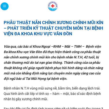
Bỏ
qua
nội
dung
PHẪU THUẬT NẮN CHỈNH XƯƠNG CHÍNH MŨI KÍN
– PHÁT TRIỂN KỸ THUẬT CHUYÊN MÔN TẠI BỆNH
VIỆN ĐA KHOA KHU VỰC VÂN ĐỒN
Vừa qua, các bác sĩ Khoa Ngoại –RHM – Mắt – TMH – Bệnh viện
Đa khoa Khu vực Vân Đồn đã thực hiện thành công ca phẫu thuật
nắn chỉnh xương chính mũi kín cho bệnh nhân N.T.H, 42 tuổi, bị
chấn thương mũi do tai nạn giao thông. Thành công của ca phẫu
thuật không chỉ giúp người bệnh phục hồi hình dáng và chức năng
mũi mà còn khẳng định năng lực chuyên môn ngày càng cao của
đội ngũ bác sĩ Tai Mũi Họng tại bệnh viện.
Bệnh nhân N.T.H vùng mũi sưng nề, bầm tím, biến dạng lệch trái.
Qua hình ảnh cắt lớp vi tính sọ – hàm – mặt, bác sĩ xác định bệnh
nhân bị gãy xương chính mũi.
Sau khi điều trị ổn định tình trạng viêm nề và kiểm soát đau trong 3