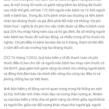
cao, là một trong 30 nước có gánh nặng bệnh lao kháng đa thuốc
cao nhất thế giới, với hơn 172.000 người mắc bệnh và 10.400 người
chết vì bệnh lao. Trong đó, 63% bệnh nhân lao thường và 98% bệnh
nhân lao kháng thuốc và gia đình phải đối mặt với những “chi phí
thảm họa”- nghĩa là chi phí cho việc chẩn đoán và điều trị bệnh vượt
quá 20% thu nhập hằng năm của cả hộ gia đình, đa số những người
mắc bệnh lao thuộc độ tuổi lao động, và nhiều trong số họ thuộc hộ
nghèo. Chi phí điều trị bệnh lao kéo dài từ 6 tháng, thậm chí lên đến
2 năm đối với các trường hợp lao kháng thuốc.
💥💥 Từ tháng 7/2022, Quỹ bảo hiểm y tế đã thanh toán chi phí
thuốc điều trị lao cho tất cả người mắc bệnh lao nhạy cảm thuốc có
thẻ BHYT, giúp giảm bớt gánh nặng tài chính cho những người bệnh
và đồng thời đảm bảo tài chính bền vững cho công tác điều trị và
phòng chống lao tại Việt Nam.
♻️♻️ Bảo hiểm y tế đóng vai trò quan trọng trong hệ thống an sinh
xã hội, thể hiện tinh thần nhân đạo và tương thân tương ái. Nhiệm
vụ của bảo hiểm y tế là chia sẻ gánh nặng tài chính giữa người khỏe
và người ốm, giữa các đối tượng khác nhau như người già, người