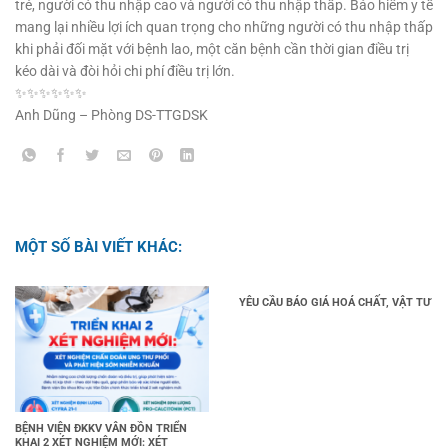
trẻ, người có thu nhập cao và người có thu nhập thấp. Bảo hiểm y tế
mang lại nhiều lợi ích quan trọng cho những người có thu nhập thấp
khi phải đối mặt với bệnh lao, một căn bệnh cần thời gian điều trị
kéo dài và đòi hỏi chi phí điều trị lớn.
✨✨✨✨✨✨
Anh Dũng – Phòng DS-TTGDSK
MỘT SỐ BÀI VIẾT KHÁC:
YÊU CẦU BÁO GIÁ HOÁ CHẤT, VẬT TƯ
BỆNH VIỆN ĐKKV VÂN ĐỒN TRIỂN
KHAI 2 XÉT NGHIỆM MỚI: XÉT