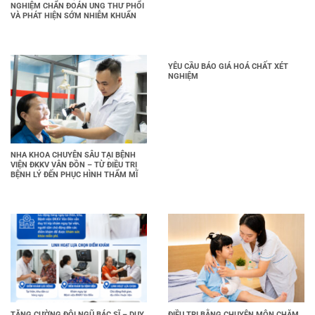
NGHIỆM CHẨN ĐOÁN UNG THƯ PHỔI
VÀ PHÁT HIỆN SỚM NHIỄM KHUẨN
YÊU CẦU BÁO GIÁ HOÁ CHẤT XÉT
NGHIỆM
NHA KHOA CHUYÊN SÂU TẠI BỆNH
VIỆN ĐKKV VÂN ĐỒN – TỪ ĐIỀU TRỊ
BỆNH LÝ ĐẾN PHỤC HÌNH THẨM MĨ
TĂNG CƯỜNG ĐỘI NGŨ BÁC SĨ – DUY
ĐIỀU TRỊ BẰNG CHUYÊN MÔN CHĂM