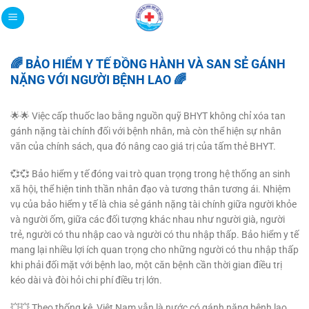
Bỏ
qua
nội
dung
🌈 BẢO HIỂM Y TẾ ĐỒNG HÀNH VÀ SAN SẺ GÁNH
NẶNG VỚI NGƯỜI BỆNH LAO 🌈
🌟🌟 Việc cấp thuốc lao bằng nguồn quỹ BHYT không chỉ xóa tan
gánh nặng tài chính đối với bệnh nhân, mà còn thể hiện sự nhân
văn của chính sách, qua đó nâng cao giá trị của tấm thẻ BHYT.
💞💞 Bảo hiểm y tế đóng vai trò quan trọng trong hệ thống an sinh
xã hội, thể hiện tinh thần nhân đạo và tương thân tương ái. Nhiệm
vụ của bảo hiểm y tế là chia sẻ gánh nặng tài chính giữa người khỏe
và người ốm, giữa các đối tượng khác nhau như người già, người
trẻ, người có thu nhập cao và người có thu nhập thấp. Bảo hiểm y tế
mang lại nhiều lợi ích quan trọng cho những người có thu nhập thấp
khi phải đối mặt với bệnh lao, một căn bệnh cần thời gian điều trị
kéo dài và đòi hỏi chi phí điều trị lớn.
💥💥 Theo thống kê, Việt Nam vẫn là nước có gánh nặng bệnh lao