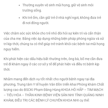
Thường xuyên vệ sinh mũi họng, giữ vệ sinh môi
trường sống.
Khi trẻ ốm, cần giữ trẻ ở nhà nghỉ ngơi, không đưa trẻ
đi nơi đông người.
Việc chăm sóc sức khỏe cho trẻ nhỏ đòi hỏi sự kiên trì và cẩn thận
của cha mẹ. Bằng việc áp dụng những biện pháp phòng ngừa và xử
trí kịp thời, chúng ta có thể giúp trẻ tránh khỏi các bệnh tai mũi họng
nguy hiểm.
Khi phát hiện các dấu hiệu bất thường trên, ông bà, bố mẹ cần đưa
trẻ đi khám ngay ở các cơ sở y tế để phát hiện và điều trị bệnh kịp
thời.
Nhằm mang đến dịch vụ tốt nhất cho người bệnh ngay tại địa
phương, Trung tâm Y tế huyện Vân Đồn triển khai Phòng khám Chất
lượng cao do BSCKI Phạm Đăng Hùng KHOA HÔ HẤP – TIM MẠCH
– TIÊU HÓA – THẦN KINH BỆNH VIỆN SẢN NHI TỈNH QUẢNG NINH
KHÁM, ĐIỀU TRỊ CÁC BỆNH LÝ CHUYÊN KHOA NHI cụ thể: