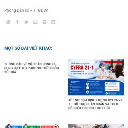
Phòng Dân số – TTGDSK
MỘT SỐ BÀI VIẾT KHÁC:
THÔNG BÁO VỀ VIỆC BÁN CÔNG CỤ
DỤNG CỤ THEO PHƯƠNG THỨC NIÊM
YẾT GIÁ
XÉT NGHIỆM ĐỊNH LƯỢNG CYFRA 21-
1 – HỖ TRỢ CHẨN ĐOÁN VÀ THEO
DÕI ĐIỀU TRỊ UNG THƯ PHỔI