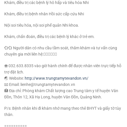
Khám, điều trị các bệnh lý hô hấp và tiêu hóa Nhi
Khám, điều trị bệnh nhân Hồi sức cấp cứu Nhi
Nội soi tiêu hóa, nội soi phế quản Nhi khoa.
Khám, chẩn đoán, điều trị các bệnh lý khác ở trẻ em.
💞💞 Người dân có nhu cầu tầm soát, thăm khám và tư vấn cùng
chuyên gia mời liên hệ:👇🏻👇🏻👇🏻
☎️ 032.633.8335 vào giờ hành chính để được nhân viên trực tiếp hỗ
trợ đặt lịch.
🌏 Website:
http://www.trungtamytevandon.vn/
📧 Email: lienhe@trungtamytevandon.vn
🏥 Địa chỉ: Phòng khám Chất lượng cao Trung tâm y tế huyện Vân
Đồn, Thôn 12, Xã Hạ Long, huyện Vân Đồn, Quảng Ninh.
P/s: Bệnh nhân khi đi khám nhớ mang theo thẻ BHYT và giấy tờ tùy
thân.
==========