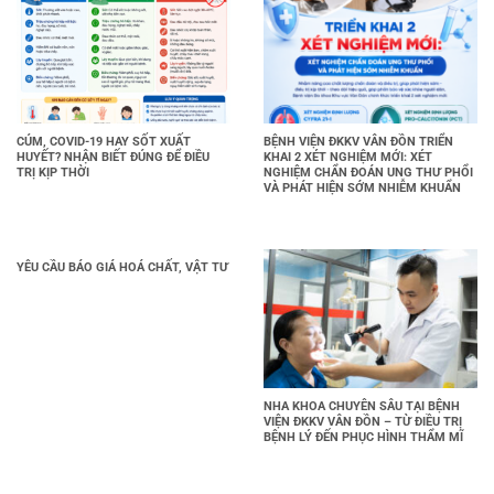
CÚM, COVID-19 HAY SỐT XUẤT
BỆNH VIỆN ĐKKV VÂN ĐỒN TRIỂN
HUYẾT? NHẬN BIẾT ĐÚNG ĐỂ ĐIỀU
KHAI 2 XÉT NGHIỆM MỚI: XÉT
TRỊ KỊP THỜI
NGHIỆM CHẨN ĐOÁN UNG THƯ PHỔI
VÀ PHÁT HIỆN SỚM NHIỄM KHUẨN
YÊU CẦU BÁO GIÁ HOÁ CHẤT, VẬT TƯ
NHA KHOA CHUYÊN SÂU TẠI BỆNH
VIỆN ĐKKV VÂN ĐỒN – TỪ ĐIỀU TRỊ
BỆNH LÝ ĐẾN PHỤC HÌNH THẨM MĨ