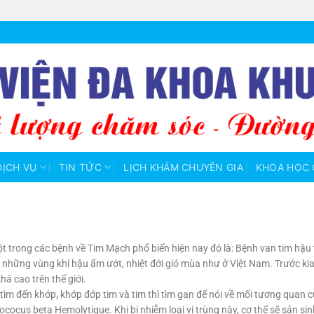
DỊCH VỤ
TIN TỨC
LỊCH KHÁM CHUYÊN GIA
KHOA HỌC 
ột trong các bệnh về Tim Mạch phổ biến hiện nay đó là: Bệnh van tim hậu 
ở những vùng khí hậu ẩm ướt, nhiệt đới gió mùa như ở Việt Nam. Trước ki
há cao trên thế giới.
 tìm đến khớp, khớp đớp tim và tim thì tìm gan để nói về mối tương quan
ococus beta Hemolytique. Khi bị nhiễm loại vi trùng này, cơ thể sẽ sản si