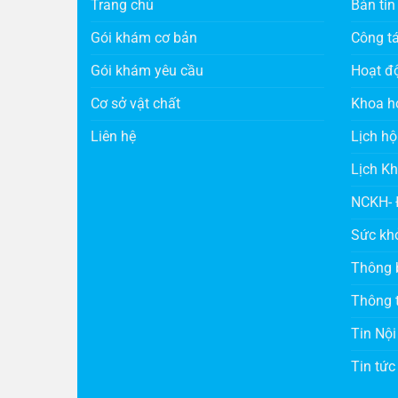
Trang chủ
Bản tin
Gói khám cơ bản
Công t
Gói khám yêu cầu
Hoạt đ
Cơ sở vật chất
Khoa h
Liên hệ
Lịch hộ
Lịch K
NCKH- 
Sức kh
Thông 
Thông t
Tin Nội
Tin tức