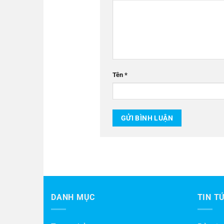
Tên
*
DANH MỤC
TIN T