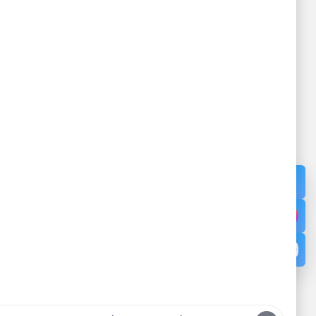
ỰC VÂN
Đang cấp phép - Giấy phép: /GP-
TTTTT - Cấp ngày - Cấp bởi Sở Thông
Tin và Truyền Thông tỉnh Quảng Ninh
Địa chỉ: Thôn 12, Đặc khu Vân Đồn,
Tỉnh Quảng Ninh
Cơ sở 2: Khu 1, Đặc khu Cô Tô,
Quảng Ninh.
Điện thoại:
02033.874.255
Cấp cứu:
0886.891.685
Email:
LienHe@benhviendkkvvandon.vn