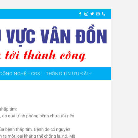
CÔNG NGHỆ – CĐS
THÔNG TIN ƯU ĐÃI
thấp tim:
a, do quá trình phòng bệnh chưa tốt nên
 của bệnh thấp tim. Bệnh do có nguyên
nh ra một loại kháng thể chống lại nó. Mà