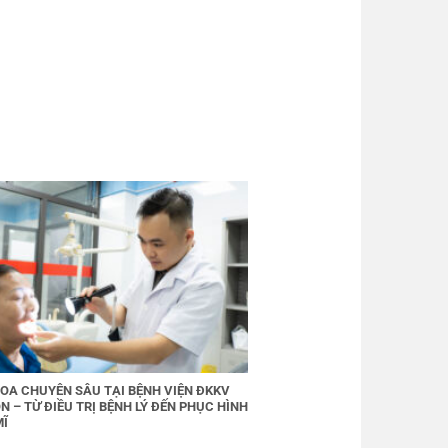
OA CHUYÊN SÂU TẠI BỆNH VIỆN ĐKKV
N – TỪ ĐIỀU TRỊ BỆNH LÝ ĐẾN PHỤC HÌNH
MĨ