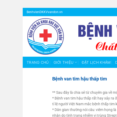
Bỏ
BenhvienDKKVvandon.vn
qua
nội
dung
TRANG CHỦ
GIỚI THIỆU
ĐẶT LỊCH KHÁM
Bệnh van tim hậu thấp tim
**
Sau đây là chia sẻ từ chuyên gia về m
* Bệnh van tim hậu thấp rất hay xảy ra 
tỉ lệ người Việt Nam mắc bệnh thấp tim k
* Dân gian thường nói câu: viêm họng là
nhân do tình trạng nhiễm vi trùng Strept