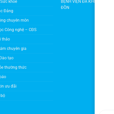
 Sức khoẻ
BỆNH VIỆN ĐA KHOA KHU V
ĐỒN
ác Đảng
ộng chuyên môn
ọc Công nghệ – CĐS
i thảo
hám chuyên gia
Đào tạo
ỏe thường thức
báo
in ưu đãi
 bộ