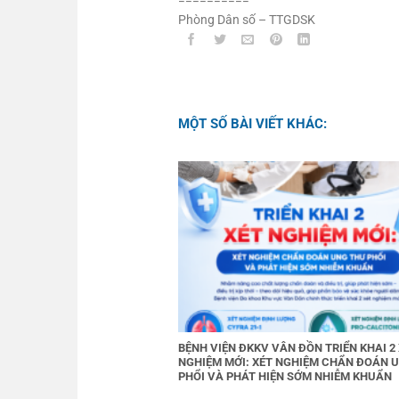
==========
Phòng Dân số – TTGDSK
MỘT SỐ BÀI VIẾT KHÁC:
BỆNH VIỆN ĐKKV VÂN ĐỒN TRIỂN KHAI 2
NGHIỆM MỚI: XÉT NGHIỆM CHẨN ĐOÁN 
PHỔI VÀ PHÁT HIỆN SỚM NHIỄM KHUẨN