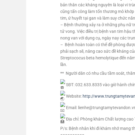
bản thân các kháng nguyên là loại vi trù
cũng tấn công làm tổn thương mô khớp và
tim, ứ huyết tại gan và làm suy chức nă
– Bệnh thường xảy ra ở những phụ nữ trẻ
tử vong. Việc điều trị bệnh van tim hậu
nong van với dụng cụ, ngày nay các tru
– Bệnh hoàn toàn có thể đề phòng được 
phải sạch sẽ, nâng cao sức đề kháng của 
Streptococus beta hemolytique đến năm 
lần.
**
Người dân có nhu cầu tầm soát, thăm 
SĐT: 032.633.8335 vào giờ hành chính 
Website:
http://www.trungtamyteva
Email: lienhe@trungtamytevandon.v
Địa chỉ: Phòng khám Chất lượng cao 
P/s: Bệnh nhân khi đi khám nhớ mang th