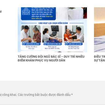
M
TĂNG CƯỜNG ĐỘI NGŨ BÁC SĨ – DUY TRÌ NHIỀU
ĐIỀU T
ĐIỂM KHÁM PHỤC VỤ NGƯỜI DÂN
SỰ TẬN
ị công khai.
Các trường bắt buộc được đánh dấu
*