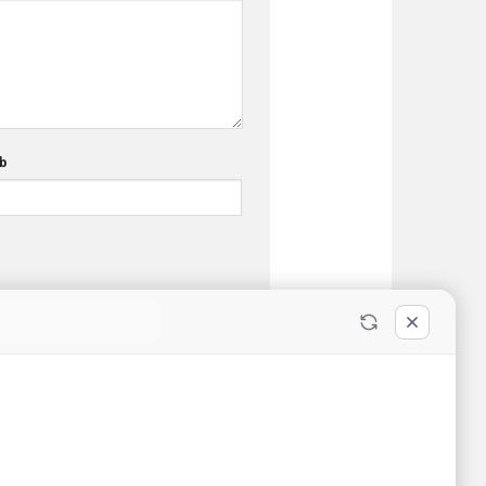
b
BỆNH VIỆN ĐA KHOA KHU VỰC
VÂN ĐỒN