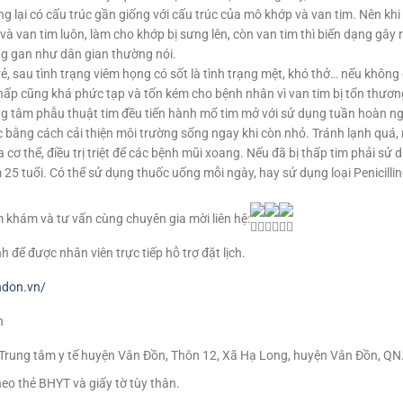
ng lại có cấu trúc gần giống với cấu trúc của mô khớp và van tim. Nên khi 
 van tim luôn, làm cho khớp bị sưng lên, còn van tim thì biến dạng gây 
ng gan như dân gian thường nói.
, sau tình trạng viêm họng có sốt là tình trạng mệt, khó thở… nếu không 
 thấp cũng khá phức tạp và tốn kém cho bệnh nhân vì van tim bị tổn thươ
ng tâm phẫu thuật tim đều tiến hành mổ tim mở với sử dụng tuần hoàn ng
bằng cách cải thiện môi trường sống ngay khi còn nhỏ. Tránh lạnh quá, 
cơ thể, điều trị triệt để các bệnh mũi xoang. Nếu đã bị thấp tim phải sử
25 tuổi. Có thể sử dụng thuốc uống mỗi ngày, hay sử dụng loại Penicill
khám và tư vấn cùng chuyên gia mời liên hệ:
để được nhân viên trực tiếp hỗ trợ đặt lịch.
ndon.vn/
n
Trung tâm y tế huyện Vân Đồn, Thôn 12, Xã Hạ Long, huyện Vân Đồn, QN
eo thẻ BHYT và giấy tờ tùy thân.