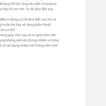
kháng thể tấn tông tiêu diệt vi trùng nó
ra hẹp hở van tim. Từ đó đưa đến suy
điều trị đúng có thể đưa đến suy tim và
ng trước kia hay sử dụng phẫu thuật
oài cơ thể.
nóng quá, nhà của và cơ quan làm việc
 dụng kháng sinh dự phòng nhiễm vi trùng
ine có tác dụng chậm mỗi tháng tiêm một
.