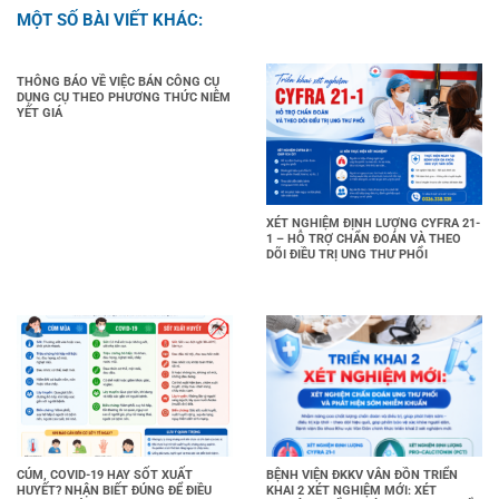
MỘT SỐ BÀI VIẾT KHÁC:
THÔNG BÁO VỀ VIỆC BÁN CÔNG CỤ
DỤNG CỤ THEO PHƯƠNG THỨC NIÊM
YẾT GIÁ
XÉT NGHIỆM ĐỊNH LƯỢNG CYFRA 21-
1 – HỖ TRỢ CHẨN ĐOÁN VÀ THEO
DÕI ĐIỀU TRỊ UNG THƯ PHỔI
CÚM, COVID-19 HAY SỐT XUẤT
BỆNH VIỆN ĐKKV VÂN ĐỒN TRIỂN
HUYẾT? NHẬN BIẾT ĐÚNG ĐỂ ĐIỀU
KHAI 2 XÉT NGHIỆM MỚI: XÉT