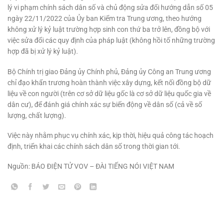
lý vi phạm chính sách dân số và chủ động sửa đổi hướng dẫn số 05
ngày 22/11/2022 của Ủy ban Kiểm tra Trung ương, theo hướng
không xử lý kỷ luật trường hợp sinh con thứ ba trở lên, đồng bộ với
việc sửa đổi các quy định của pháp luật (không hồi tố những trường
hợp đã bị xử lý kỷ luật).
Bộ Chính trị giao Đảng ủy Chính phủ, Đảng ủy Công an Trung ương
chỉ đạo khẩn trương hoàn thành việc xây dựng, kết nối đồng bộ dữ
liệu về con người (trên cơ sở dữ liệu gốc là cơ sở dữ liệu quốc gia về
dân cư), để đánh giá chính xác sự biến động về dân số (cả về số
lượng, chất lượng).
Việc này nhằm phục vụ chính xác, kịp thời, hiệu quả công tác hoạch
định, triển khai các chính sách dân số trong thời gian tới.
Nguồn: BÁO ĐIỆN TỬ VOV – ĐÀI TIẾNG NÓI VIỆT NAM