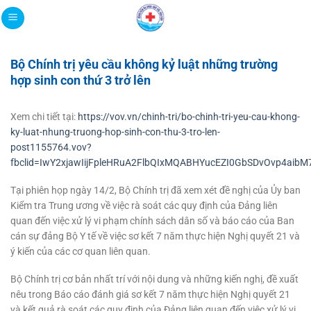
Bỏ
qua
nội
dung
Bộ Chính trị yêu cầu không kỷ luật những trường
hợp sinh con thứ 3 trở lên
Xem chi tiết tại:
https://vov.vn/chinh-tri/bo-chinh-tri-yeu-cau-khong-
ky-luat-nhung-truong-hop-sinh-con-thu-3-tro-len-
post1155764.vov?
fbclid=IwY2xjawIijFpleHRuA2FlbQIxMQABHYucEZI0GbSDvOvp4ai
Tại phiên họp ngày 14/2, Bộ Chính trị đã xem xét đề nghị của Ủy ban
Kiểm tra Trung ương về việc rà soát các quy định của Đảng liên
quan đến việc xử lý vi phạm chính sách dân số và báo cáo của Ban
cán sự đảng Bộ Y tế về việc sơ kết 7 năm thực hiện Nghị quyết 21 và
ý kiến của các cơ quan liên quan.
Bộ Chính trị cơ bản nhất trí với nội dung và những kiến nghị, đề xuất
nêu trong Báo cáo đánh giá sơ kết 7 năm thực hiện Nghị quyết 21
và kết quả rà soát các quy định của Đảng liên quan đến việc xử lý vi