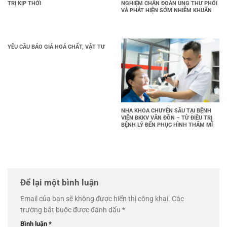
TRỊ KỊP THỜI
NGHIỆM CHẨN ĐOÁN UNG THƯ PHỔI
VÀ PHÁT HIỆN SỚM NHIỄM KHUẨN
YÊU CẦU BÁO GIÁ HOÁ CHẤT, VẬT TƯ
NHA KHOA CHUYÊN SÂU TẠI BỆNH
VIỆN ĐKKV VÂN ĐỒN – TỪ ĐIỀU TRỊ
BỆNH LÝ ĐẾN PHỤC HÌNH THẨM MĨ
Để lại một bình luận
Email của bạn sẽ không được hiển thị công khai.
Các
trường bắt buộc được đánh dấu
*
Bình luận
*