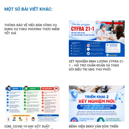
MỘT SỐ BÀI VIẾT KHÁC:
THÔNG BÁO VỀ VIỆC BÁN CÔNG CỤ
DỤNG CỤ THEO PHƯƠNG THỨC NIÊM
YẾT GIÁ
XÉT NGHIỆM ĐỊNH LƯỢNG CYFRA 21-
1 – HỖ TRỢ CHẨN ĐOÁN VÀ THEO
DÕI ĐIỀU TRỊ UNG THƯ PHỔI
CÚM, COVID-19 HAY SỐT XUẤT
BỆNH VIỆN ĐKKV VÂN ĐỒN TRIỂN