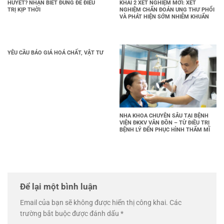
HUYẾT? NHẬN BIẾT ĐÚNG ĐỂ ĐIỀU
KHAI 2 XÉT NGHIỆM MỚI: XÉT
TRỊ KỊP THỜI
NGHIỆM CHẨN ĐOÁN UNG THƯ PHỔI
VÀ PHÁT HIỆN SỚM NHIỄM KHUẨN
YÊU CẦU BÁO GIÁ HOÁ CHẤT, VẬT TƯ
NHA KHOA CHUYÊN SÂU TẠI BỆNH
VIỆN ĐKKV VÂN ĐỒN – TỪ ĐIỀU TRỊ
BỆNH LÝ ĐẾN PHỤC HÌNH THẨM MĨ
Để lại một bình luận
Email của bạn sẽ không được hiển thị công khai.
Các
trường bắt buộc được đánh dấu
*