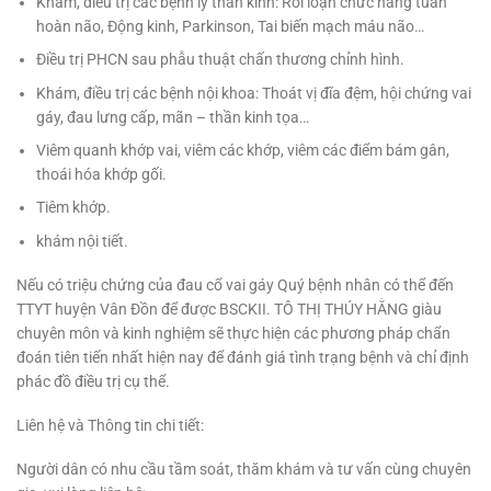
Khám, điều trị các bệnh lý thần kinh: Rối loạn chức năng tuần
hoàn não, Động kinh, Parkinson, Tai biến mạch máu não…
Điều trị PHCN sau phẫu thuật chấn thương chỉnh hình.
Khám, điều trị các bệnh nội khoa: Thoát vị đĩa đệm, hội chứng vai
gáy, đau lưng cấp, mãn – thần kinh tọa…
Viêm quanh khớp vai, viêm các khớp, viêm các điểm bám gân,
thoái hóa khớp gối.
Tiêm khớp.
khám nội tiết.
Nếu có triệu chứng của đau cổ vai gáy Quý bệnh nhân có thể đến
TTYT huyện Vân Đồn để được BSCKII. TÔ THỊ THÚY HẰNG giàu
chuyên môn và kinh nghiệm sẽ thực hiện các phương pháp chẩn
đoán tiên tiến nhất hiện nay để đánh giá tình trạng bệnh và chỉ định
phác đồ điều trị cụ thể.
Liên hệ và Thông tin chi tiết:
Người dân có nhu cầu tầm soát, thăm khám và tư vấn cùng chuyên