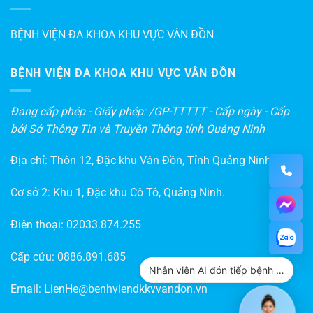
BỆNH VIỆN ĐA KHOA KHU VỰC VÂN ĐỒN
BỆNH VIỆN ĐA KHOA KHU VỰC VÂN ĐỒN
Đang cấp phép - Giấy phép: /GP-TTTTT - Cấp ngày - Cấp
bởi Sở Thông Tin và Truyền Thông tỉnh Quảng Ninh
Địa chỉ: Thôn 12, Đặc khu Vân Đồn, Tỉnh Quảng Ninh
Cơ sở 2: Khu 1, Đặc khu Cô Tô, Quảng Ninh.
Điện thoại:
02033.874.255
Cấp cứu:
0886.891.685
Nhân viên AI đón tiếp bệnh nhân
Email:
LienHe@benhviendkkvvandon.vn