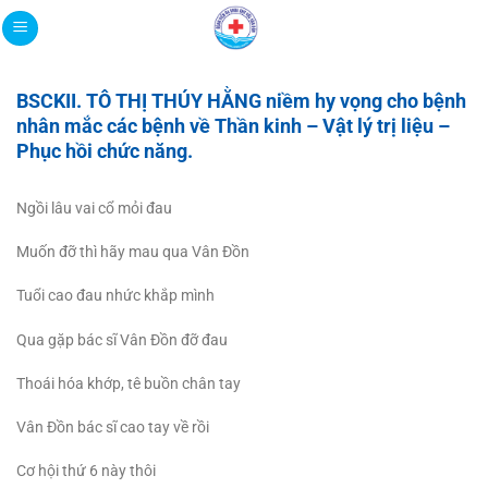
Bỏ
qua
nội
dung
BSCKII. TÔ THỊ THÚY HẰNG niềm hy vọng cho bệnh
nhân mắc các bệnh về Thần kinh – Vật lý trị liệu –
Phục hồi chức năng.
Ngồi lâu vai cổ mỏi đau
Muốn đỡ thì hãy mau qua Vân Đồn
Tuổi cao đau nhức khắp mình
Qua gặp bác sĩ Vân Đồn đỡ đau
Thoái hóa khớp, tê buồn chân tay
Vân Đồn bác sĩ cao tay về rồi
Cơ hội thứ 6 này thôi