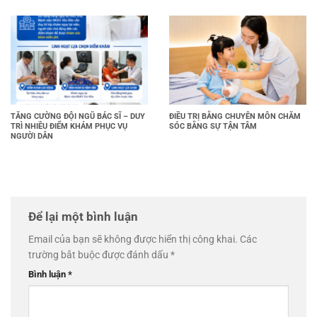
TĂNG CƯỜNG ĐỘI NGŨ BÁC SĨ – DUY
ĐIỀU TRỊ BẰNG CHUYÊN MÔN CHĂM
TRÌ NHIỀU ĐIỂM KHÁM PHỤC VỤ
SÓC BẰNG SỰ TẬN TÂM
NGƯỜI DÂN
Để lại một bình luận
Email của bạn sẽ không được hiển thị công khai.
Các
trường bắt buộc được đánh dấu
*
Bình luận
*