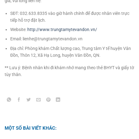
gia, vui lòng liên hệ:
SĐT: 032.633.8335 vào giờ hành chính để được nhân viên trực
tiếp hỗ trợ đặt lịch.
Website:
http://www.trungtamytevandon.vn/
Email: lienhe@trungtamytevandon.vn
Địa chỉ: Phòng khám Chất lượng cao, Trung tâm Y tế huyện Vân
Đồn, Thôn 12, Xã Hạ Long, huyện Vân Đồn, QN.
** Lưu ý: Bệnh nhân khi đi khám nhớ mang theo thẻ BHYT và giấy tờ
tùy thân.
MỘT SỐ BÀI VIẾT KHÁC: