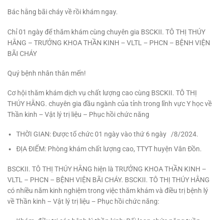
Bác hằng bãi cháy về rồi khám ngay.
Chỉ 01 ngày để thăm khám cùng chuyên gia BSCKII. TÔ THỊ THÚY
HẰNG – TRƯỞNG KHOA THẦN KINH – VLTL – PHCN – BỆNH VIỆN
BÃI CHÁY
Quý bệnh nhân thân mến!
Cơ hội thăm khám dịch vụ chất lượng cao cùng BSCKII. TÔ THỊ
THÚY HẰNG. chuyên gia đầu ngành của tỉnh trong lĩnh vực Y học về
Thần kinh – Vật lý trị liệu – Phục hồi chức năng
THỜI GIAN: Được tổ chức 01 ngày vào thứ 6 ngày /8/2024.
ĐỊA ĐIỂM: Phòng khám chất lượng cao, TTYT huyện Vân Đồn.
BSCKII. TÔ THỊ THÚY HẰNG hiện là TRƯỞNG KHOA THẦN KINH –
VLTL – PHCN – BỆNH VIỆN BÃI CHÁY. BSCKII. TÔ THỊ THÚY HẰNG
có nhiều năm kinh nghiệm trong việc thăm khám và điều trị bệnh lý
về Thần kinh – Vật lý trị liệu – Phục hồi chức năng: