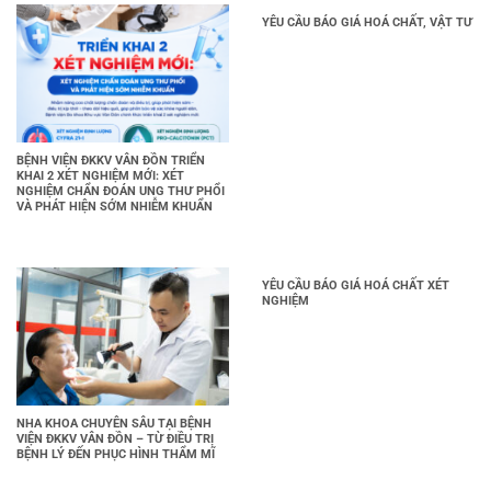
YÊU CẦU BÁO GIÁ HOÁ CHẤT, VẬT TƯ
BỆNH VIỆN ĐKKV VÂN ĐỒN TRIỂN
KHAI 2 XÉT NGHIỆM MỚI: XÉT
NGHIỆM CHẨN ĐOÁN UNG THƯ PHỔI
VÀ PHÁT HIỆN SỚM NHIỄM KHUẨN
YÊU CẦU BÁO GIÁ HOÁ CHẤT XÉT
NGHIỆM
NHA KHOA CHUYÊN SÂU TẠI BỆNH
VIỆN ĐKKV VÂN ĐỒN – TỪ ĐIỀU TRỊ
BỆNH LÝ ĐẾN PHỤC HÌNH THẨM MĨ