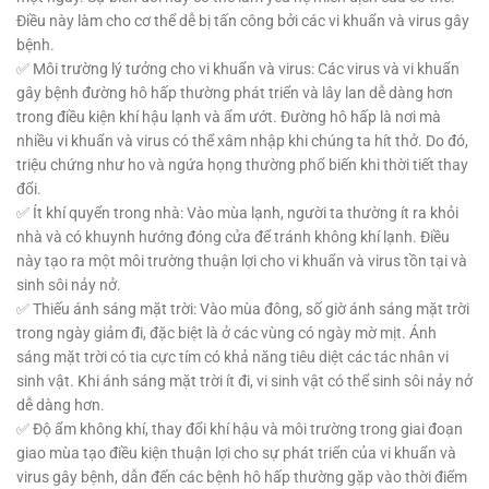
Điều này làm cho cơ thể dễ bị tấn công bởi các vi khuẩn và virus gây
bệnh.
✅ Môi trường lý tưởng cho vi khuẩn và virus: Các virus và vi khuẩn
gây bệnh đường hô hấp thường phát triển và lây lan dễ dàng hơn
trong điều kiện khí hậu lạnh và ẩm ướt. Đường hô hấp là nơi mà
nhiều vi khuẩn và virus có thể xâm nhập khi chúng ta hít thở. Do đó,
triệu chứng như ho và ngứa họng thường phổ biến khi thời tiết thay
đổi.
✅ Ít khí quyển trong nhà: Vào mùa lạnh, người ta thường ít ra khỏi
nhà và có khuynh hướng đóng cửa để tránh không khí lạnh. Điều
này tạo ra một môi trường thuận lợi cho vi khuẩn và virus tồn tại và
sinh sôi nảy nở.
✅ Thiếu ánh sáng mặt trời: Vào mùa đông, số giờ ánh sáng mặt trời
trong ngày giảm đi, đặc biệt là ở các vùng có ngày mờ mịt. Ánh
sáng mặt trời có tia cực tím có khả năng tiêu diệt các tác nhân vi
sinh vật. Khi ánh sáng mặt trời ít đi, vi sinh vật có thể sinh sôi nảy nở
dễ dàng hơn.
✅ Độ ẩm không khí, thay đổi khí hậu và môi trường trong giai đoạn
giao mùa tạo điều kiện thuận lợi cho sự phát triển của vi khuẩn và
virus gây bệnh, dẫn đến các bệnh hô hấp thường gặp vào thời điểm