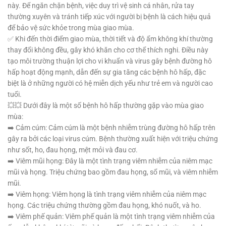
này. Để ngăn chặn bệnh, việc duy trì vệ sinh cá nhân, rửa tay
thường xuyên và tránh tiếp xúc với người bị bệnh là cách hiệu quả
để bảo vệ sức khỏe trong mùa giao mùa.
✅ Khi đến thời điểm giao mùa, thời tiết và độ ẩm không khí thường
thay đổi không đều, gây khó khăn cho cơ thể thích nghi. Điều này
tạo môi trường thuận lợi cho vi khuẩn và virus gây bệnh đường hô
hấp hoạt động mạnh, dẫn đến sự gia tăng các bệnh hô hấp, đặc
biệt là ở những người có hệ miễn dịch yếu như trẻ em và người cao
tuổi.
💥💥 Dưới đây là một số bệnh hô hấp thường gặp vào mùa giao
mùa:
➡️ Cảm cúm: Cảm cúm là một bệnh nhiễm trùng đường hô hấp trên
gây ra bởi các loại virus cúm. Bệnh thường xuất hiện với triệu chứng
như sốt, ho, đau họng, mệt mỏi và đau cơ.
➡️ Viêm mũi họng: Đây là một tình trạng viêm nhiễm của niêm mạc
mũi và họng. Triệu chứng bao gồm đau họng, sổ mũi, và viêm nhiễm
mũi.
➡️ Viêm họng: Viêm họng là tình trạng viêm nhiễm của niêm mạc
họng. Các triệu chứng thường gồm đau họng, khó nuốt, và ho.
➡️ Viêm phế quản: Viêm phế quản là một tình trạng viêm nhiễm của