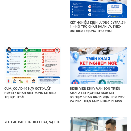
XÉT NGHIỆM ĐỊNH LƯỢNG CYFRA 21-
1 – HỖ TRỢ CHẨN ĐOÁN VÀ THEO
DÕI ĐIỀU TRỊ UNG THƯ PHỔI
CÚM, COVID-19 HAY SỐT XUẤT
BỆNH VIỆN ĐKKV VÂN ĐỒN TRIỂN
HUYẾT? NHẬN BIẾT ĐÚNG ĐỂ ĐIỀU
KHAI 2 XÉT NGHIỆM MỚI: XÉT
TRỊ KỊP THỜI
NGHIỆM CHẨN ĐOÁN UNG THƯ PHỔI
VÀ PHÁT HIỆN SỚM NHIỄM KHUẨN
YÊU CẦU BÁO GIÁ HOÁ CHẤT, VẬT TƯ