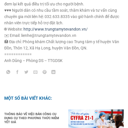
đem lại kết quả điều trị tối ưu cho người bệnh.
♥️♥️♥️ Người dân có nhu cầu tầm soát, thăm khám và tư vấn cùng
chuyên gia mời liên hệ: 032.633.8335 vào giờ hành chính để được
nhân viên trực tiếp hỗ trợ đặt lịch.
🌐 Website:
http://www.trungtamytevandon.vn/
✉️ Email: lienhe@trungtamytevandon.vn
🏥 Địa chỉ: Phòng khám Chất lượng cao Trung tâm y tế huyện Vân
Đồn, Thôn 12, Xã Hạ Long, huyện Vân Đồn, QN.
============
Anh Dũng – Phòng DS – TTGDSK
MỘT SỐ BÀI VIẾT KHÁC:
THÔNG BÁO VỀ VIỆC BÁN CÔNG CỤ
DỤNG CỤ THEO PHƯƠNG THỨC NIÊM
YẾT GIÁ