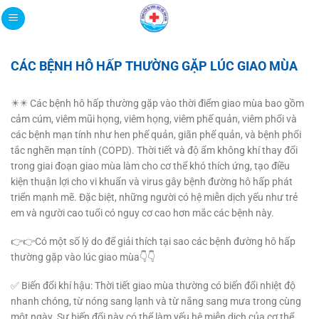
Bỏ
qua
nội
dung
CÁC BỆNH HÔ HẤP THƯỜNG GẶP LÚC GIAO MÙA
✴️✴️ Các bệnh hô hấp thường gặp vào thời điểm giao mùa bao gồm
cảm cúm, viêm mũi họng, viêm họng, viêm phế quản, viêm phổi và
các bệnh mạn tính như hen phế quản, giãn phế quản, và bệnh phổi
tắc nghẽn mạn tính (COPD). Thời tiết và độ ẩm không khí thay đổi
trong giai đoạn giao mùa làm cho cơ thể khó thích ứng, tạo điều
kiện thuận lợi cho vi khuẩn và virus gây bệnh đường hô hấp phát
triển mạnh mẽ. Đặc biệt, những người có hệ miễn dịch yếu như trẻ
em và người cao tuổi có nguy cơ cao hơn mắc các bệnh này.
👉👉Có một số lý do để giải thích tại sao các bệnh đường hô hấp
thường gặp vào lúc giao mùa👇👇
✅ Biến đổi khí hậu: Thời tiết giao mùa thường có biến đổi nhiệt độ
nhanh chóng, từ nóng sang lạnh và từ nắng sang mưa trong cùng
một ngày. Sự biến đổi này có thể làm yếu hệ miễn dịch của cơ thể.