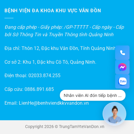
BỆNH VIỆN ĐA KHOA KHU VỰC VÂN ĐỒN
Đang cấp phép - Giấy phép: /GP-TTTTT - Cấp ngày - Cấp
bởi Sở Thông Tin và Truyền Thông tỉnh Quảng Ninh
Địa chỉ: Thôn 12, Đặc khu Vân Đồn, Tỉnh Quảng Ninh
Cơ sở 2: Khu 1, Đặc khu Cô Tô, Quảng Ninh.
Điện thoại:
02033.874.255
Cấp cứu:
0886.891.685
Nhân viên AI đón tiếp bệnh nhân
Email:
LienHe@benhviendkkvvandon.vn
Copyright 2026 © TrungTamYteVanDon.vn