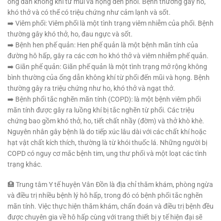
ống dẫn không khí từ mũi và họng đến phổi. Bệnh thường gây ho,
khó thở và có thể có triệu chứng như cảm lạnh và sốt.
➡️ Viêm phổi: Viêm phổi là một tình trạng viêm nhiễm của phổi. Bệnh
thường gây khó thở, ho, đau ngực và sốt.
➡️ Bệnh hen phế quản: Hen phế quản là một bệnh mãn tính của
đường hô hấp, gây ra các cơn ho khó thở và viêm nhiễm phế quản.
➡️ Giãn phế quản: Giãn phế quản là một tình trạng mở rộng không
bình thường của ống dẫn không khí từ phổi đến mũi và họng. Bệnh
thường gây ra triệu chứng như ho, khó thở và ngạt thở.
➡️ Bệnh phổi tắc nghẽn mãn tính (COPD): là một bệnh viêm phổi
mãn tính được gây ra luồng khí bị tắc nghẽn từ phổi. Các triệu
chứng bao gồm khó thở, ho, tiết chất nhầy (đờm) và thở khò khè.
Nguyên nhân gây bệnh là do tiếp xúc lâu dài với các chất khí hoặc
hạt vật chất kích thích, thường là từ khói thuốc lá. Những người bị
COPD có nguy cơ mắc bệnh tim, ung thư phổi và một loạt các tình
trạng khác.
🏥 Trung tâm Y tế huyện Vân Đồn là địa chỉ thăm khám, phòng ngừa
và điều trị nhiều bệnh lý hô hấp, trong đó có bệnh phổi tắc nghẽn
mãn tính. Việc thực hiện thăm khám, chẩn đoán và điều trị bệnh đều
được chuyên gia về hô hấp cùng với trang thiết bị y tế hiện đại sẽ