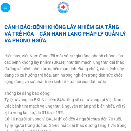
Bỏ
qua
nội
dung
CẢNH BÁO: BỆNH KHÔNG LÂY NHIỄM GIA TĂNG
VÀ TRẺ HÓA – CẦN HÀNH LANG PHÁP LÝ QUẢN LÝ
VÀ PHÒNG NGỪA
Hiện nay, Việt Nam đang đối mặt với sự gia tăng nhanh chóng của
các bệnh không lây nhiễm (BKLN) như tim mạch, ung thư, đái tháo
đường và bệnh phổi tắc nghẽn mạn tính. Đáng chú ý, các bệnh này
đang có xu hướng trẻ hóa, ảnh hưởng nghiêm trọng đến sức khỏe
cộng đồng và sự phát triển kinh tế – xã hội của đất nước.
Thống kê đáng báo động:
Tỷ lệ tử vong do BKLN chiếm 84% tổng số ca tử vong tại Việt Nam.
Các bệnh tim mạch và ung thư là nguyên nhân phổ biến nhất, với tỷ
lệ tử vong lần lượt là 31% và 19%.
Cứ 10 người tử vong vì BKLN thì có đến 4 người chưa đến 70 tuổi.
Tỷ lệ người trong độ tuổi 36-69 mắc đái tháo đường tăng 1,7% trong