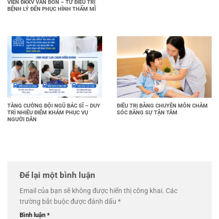
VIỆN ĐKKV VÂN ĐỒN – TỪ ĐIỀU TRỊ
BỆNH LÝ ĐẾN PHỤC HÌNH THẨM MĨ
TĂNG CƯỜNG ĐỘI NGŨ BÁC SĨ – DUY
ĐIỀU TRỊ BẰNG CHUYÊN MÔN CHĂM
TRÌ NHIỀU ĐIỂM KHÁM PHỤC VỤ
SÓC BẰNG SỰ TẬN TÂM
NGƯỜI DÂN
Để lại một bình luận
Email của bạn sẽ không được hiển thị công khai.
Các
trường bắt buộc được đánh dấu
*
Bình luận
*