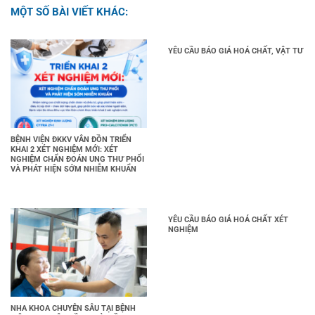
MỘT SỐ BÀI VIẾT KHÁC:
YÊU CẦU BÁO GIÁ HOÁ CHẤT, VẬT TƯ
BỆNH VIỆN ĐKKV VÂN ĐỒN TRIỂN
KHAI 2 XÉT NGHIỆM MỚI: XÉT
NGHIỆM CHẨN ĐOÁN UNG THƯ PHỔI
VÀ PHÁT HIỆN SỚM NHIỄM KHUẨN
YÊU CẦU BÁO GIÁ HOÁ CHẤT XÉT
NGHIỆM
NHA KHOA CHUYÊN SÂU TẠI BỆNH