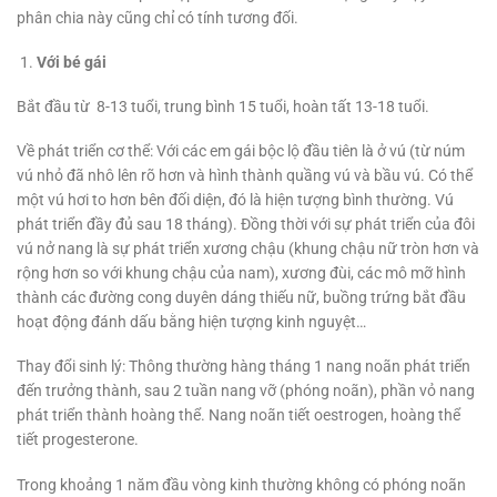
phân chia này cũng chỉ có tính tương đối.
Với bé gái
Bắt đầu từ 8-13 tuổi, trung bình 15 tuổi, hoàn tất 13-18 tuổi.
Về phát triển cơ thể: Với các em gái bộc lộ đầu tiên là ở vú (từ núm
vú nhỏ đã nhô lên rõ hơn và hình thành quầng vú và bầu vú. Có thể
một vú hơi to hơn bên đối diện, đó là hiện tượng bình thường. Vú
phát triển đầy đủ sau 18 tháng). Đồng thời với sự phát triển của đôi
vú nở nang là sự phát triển xương chậu (khung chậu nữ tròn hơn và
rộng hơn so với khung chậu của nam), xương đùi, các mô mỡ hình
thành các đường cong duyên dáng thiếu nữ, buồng trứng bắt đầu
hoạt động đánh dấu bằng hiện tượng kinh nguyệt…
Thay đổi sinh lý: Thông thường hàng tháng 1 nang noãn phát triển
đến trưởng thành, sau 2 tuần nang vỡ (phóng noãn), phần vỏ nang
phát triển thành hoàng thể. Nang noãn tiết oestrogen, hoàng thể
tiết progesterone.
Trong khoảng 1 năm đầu vòng kinh thường không có phóng noãn