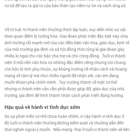
cơ sở để tạo ra giá trị của bản thân tạo niềm tự tin và cách ứng xử.
Về trí tuệ: Vị thành niên thường thích lập luận, suy diễn nhìn sự vật
theo quan điểm lý tưởng hóa. Giai đoạn phát triển đặc biệt này chịu
ảnh hưởng rất mạnh mẽ của các điều kiện văn hóa, giáo dục, kinh tế
của môi trường gia đình và xã hội đồng thời cũng là giai đoạn gây
nhiều lo ngại cho các bậc cha mẹ và cho cộng đồng. Tuổi vị thành
niên ở mỗi nền văn hóa có những đặc điểm riêng nhưng nói chung
còn bộc lộ tính phụ thuộc, sự khủng hoảng về nhân cách và hoang
mang về tâm lý mà như nhiều người đã nhận xét, các em đang
muốn khám phá chính mình. Tuy trưởng thành về mặt cơ thể
nhưng vị thành niên vẫn cần phải được giúp đỡ, giáo dục của nhà
trường, gia đình để hình thành nhân cách phát triển đúng hướng.
Hậu quả về hành vi tình dục sớm
Do sự phát triển cơ thể chưa hoàn chỉnh, vì vậy hành vi tình dục ở
độ tuổi vị thành niên thường không kiểm soát và thường dẫn đến
thai nghén ngoài ý muốn. Nếu mang thai ở tuổi vị thành niên sẽ liên