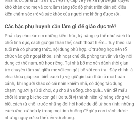
Nhà nước phải chi trả trực tiếp trợ cấp về y tế, xã hội để giải quyết
khó khăn cho mẹ và con; làm tăng tốc độ phát triển dân số; điều
kiện chăm sóc trẻ và sức khỏe của người mẹ không được tốt.
Các bậc phụ huynh cần làm gì để giáo dục trẻ?
Phải dạy cho các em những kiến thức, kỹ năng cụ thể như cách từ
chối tình dục, cách giữ gìn thân thể, cách thoát hiểm… Tùy theo lứa
tuổi mà có phương thức, nội dung phù hợp. Ở trường học nên tổ
chức vào giờ ngoại khóa, sinh hoạt chủ đề, phòng tư vấn và tùy nội
dung có thể nam, nữ học riêng. Tại nhà bố mẹ nên dành thời gian
trò chuyện tâm sự, giữa mẹ với con gái, bố với con trai. Đây chính là
chìa khóa giúp con biết cách tự vệ, giữ gìn bản thân ở mọi hoàn
cảnh, khi người khác có cái nhìn khiếm nhã, có động tác đụng
chạm, người lạ rủ đi chơi, dụ cho ăn uống, cho quà… Vấn đề mấu
chốt là trang bị cho con gái lứa tuổi vị thành niên kỹ năng sống và
biết cách từ chối trước những đòi hỏi hoặc dụ dỗ từ bạn tình; những
cách ứng xử hợp lý trong mọi tình huống để giúp con tránh được
những nguy cơ có thể đến với chúng.
—————————–