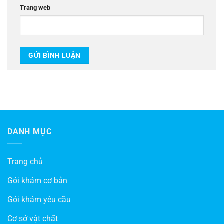
Trang web
DANH MỤC
Trang chủ
Gói khám cơ bản
Gói khám yêu cầu
Cơ sở vật chất