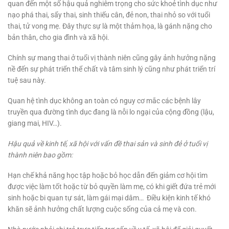
quan đến một số hậu quả nghiêm trọng cho sức khoẻ tình dục như
nạo phá thai, sẩy thai, sinh thiếu cân, đẻ non, thai nhỏ so với tuổi
thai, tử vong mẹ. Đây thực sự là một thảm họa, là gánh nặng cho
bản thân, cho gia đình và xã hội.
Chính sự mang thai ở tuổi vị thành niên cũng gây ảnh hưởng nặng
nề đến sự phát triển thể chất và tâm sinh lý cũng như phát triển trí
tuệ sau này.
Quan hệ tình dục không an toàn có nguy cơ mắc các bệnh lây
truyền qua đường tình dục đang là nỗi lo ngại của cộng đồng (lậu,
giang mai, HIV…).
Hậu quả về kinh tế, xã hội với vấn đề thai sản và sinh đẻ ở tuổi vị
thành niên bao gồm:
Hạn chế khả năng học tập hoặc bỏ học dẫn đến giảm cơ hội tìm
được việc làm tốt hoặc từ bỏ quyền làm mẹ, có khi giết đứa trẻ mới
sinh hoặc bi quan tự sát, làm gái mại dâm… Điều kiện kinh tế khó
khăn sẽ ảnh hưởng chất lượng cuộc sống của cả mẹ và con.