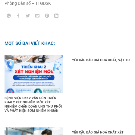
Phòng Dân số – TTGDSK
MỘT SỐ BÀI VIẾT KHÁC:
YÊU CẦU BÁO GIÁ HOÁ CHẤT, VẬT TƯ
BỆNH VIỆN ĐKKV VÂN ĐỒN TRIỂN
KHAI 2 XÉT NGHIỆM MỚI: XÉT
NGHIỆM CHẨN ĐOÁN UNG THƯ PHỔI
VÀ PHÁT HIỆN SỚM NHIỄM KHUẨN
YÊU CẦU BÁO GIÁ HOÁ CHẤT XÉT