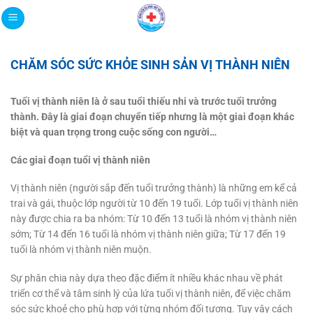
Bỏ
qua
nội
dung
CHĂM SÓC SỨC KHỎE SINH SẢN VỊ THÀNH NIÊN
Tuổi vị thành niên là ở sau tuổi thiếu nhi và trước tuổi trưởng
thành. Đây là giai đoạn chuyển tiếp nhưng là một giai đoạn khác
biệt và quan trọng trong cuộc sống con người…
Các giai đoạn tuổi vị thành niên
Vị thành niên (người sắp đến tuổi trưởng thành) là những em kể cả
trai và gái, thuộc lớp người từ 10 đến 19 tuổi. Lớp tuổi vị thành niên
này được chia ra ba nhóm: Từ 10 đến 13 tuổi là nhóm vị thành niên
sớm; Từ 14 đến 16 tuổi là nhóm vị thành niên giữa; Từ 17 đến 19
tuổi là nhóm vị thành niên muộn.
Sự phân chia này dựa theo đặc điểm ít nhiều khác nhau về phát
triển cơ thể và tâm sinh lý của lứa tuổi vị thành niên, để việc chăm
sóc sức khoẻ cho phù hợp với từng nhóm đối tượng. Tuy vậy cách