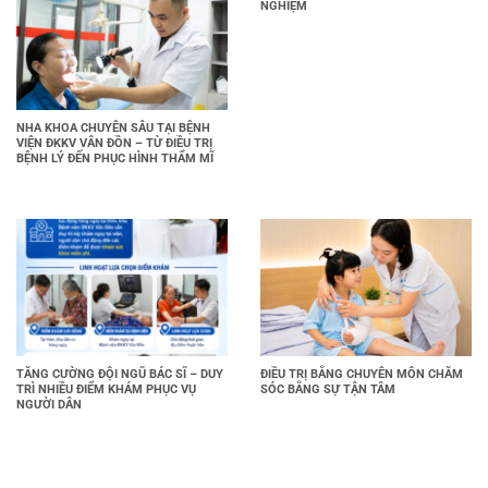
NGHIỆM
NHA KHOA CHUYÊN SÂU TẠI BỆNH
VIỆN ĐKKV VÂN ĐỒN – TỪ ĐIỀU TRỊ
BỆNH LÝ ĐẾN PHỤC HÌNH THẨM MĨ
TĂNG CƯỜNG ĐỘI NGŨ BÁC SĨ – DUY
ĐIỀU TRỊ BẰNG CHUYÊN MÔN CHĂM
TRÌ NHIỀU ĐIỂM KHÁM PHỤC VỤ
SÓC BẰNG SỰ TẬN TÂM
NGƯỜI DÂN