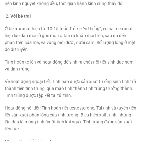
nên kinh nguyệt không đều, thời gian hành kinh cũng thay đổi.
Với bé trai
Ở bé trai xuất hiện từ: 10-15 tuổi. Trẻ sẽ “vỡ tiếng”, có ria mép xuất
hiện lúc đầu mọc ở góc môi rồi lan ra khắp môi trên, sau đó đến
phần trên của má, và vùng môi dưới, dưới cằm. Số lượng lông ở mặt
do di truyền.
Tinh hoàn to lên và hoạt động để sinh ra chất nội tiết sinh dục nam
và tinh trùng.
Về hoạt động ngoại tiết: Tinh bào được sản xuất từ ống sinh tinh trở
thành tiền tinh trùng, qua mào tinh thành tinh trùng trưởng thành.
Tinh trùng được tập kết tại túi tinh.
Hoạt động nội tiết: Tinh hoàn tiết testosterone. Túi tinh và tuyến tiền
liệt sản xuất phần lỏng của tinh tương. Biểu hiện xuất tinh, những
lần đầu là mộng tinh (xuất tinh khi ngủ). Tinh trùng được sản xuất
liên tục.