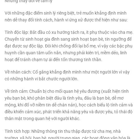
Những thay đổi về tâm lý
Với những đặc điểm sinh lý riêng biệt, trẻ muốn khẳng định mình
nên dễ thay đổi tính cách, hành vi ứng xử được thể hiện như sau:
Tính độc lập: Bắt đầu có xu hướng tách ra, ít phụ thuộc vào cha mẹ.
Chuyển từ sinh hoạt gia đình sang sinh hoạt bạn bè, tín ngưỡng để
đạt được sự độc lập. Đôi khi chống đối lại bố mẹ, vì vậy các bậc phụ
huynh cần quan tâm uốn nắn, nhưng phải kiên trì, mềm dẻo, linh
hoạt để tránh chạm tự ái đến tổn thương tinh thần.
Về nhân cách: Cố gắng khẳng định mình như một người lớn vì vậy
có những hành vi bắt chước người lớn.
Về tình cảm: Chuẩn bị cho mối quan hệ yêu đương (xuất hiện tình
yêu bạn bè, khó phân biệt đâu là tình yêu, đâu là bạn bè, dễ mơ
mộng, khi đổ vỡ niềm tin dễ chán nản), học cách biểu lộ tình cảm và
điều khiển cảm xúc, phát triển khả năng yêu và được yêu, tỏ thái độ
thân mật trong quan hệ với người khác.
Tính tích hợp: Những thông tin thu thập được từ cha mẹ, nhà
trường, xã hội, bạn bè, người trung gian, các hoạt động văn hóa là