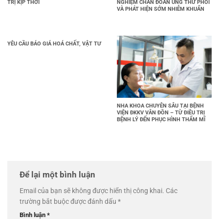
TRỊ KỊP THỜI
NGHIỆM CHẨN ĐOÁN UNG THƯ PHỔI
VÀ PHÁT HIỆN SỚM NHIỄM KHUẨN
YÊU CẦU BÁO GIÁ HOÁ CHẤT, VẬT TƯ
NHA KHOA CHUYÊN SÂU TẠI BỆNH
VIỆN ĐKKV VÂN ĐỒN – TỪ ĐIỀU TRỊ
BỆNH LÝ ĐẾN PHỤC HÌNH THẨM MĨ
Để lại một bình luận
Email của bạn sẽ không được hiển thị công khai.
Các
trường bắt buộc được đánh dấu
*
Bình luận
*