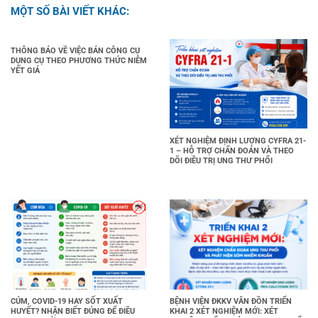
MỘT SỐ BÀI VIẾT KHÁC:
THÔNG BÁO VỀ VIỆC BÁN CÔNG CỤ
DỤNG CỤ THEO PHƯƠNG THỨC NIÊM
YẾT GIÁ
XÉT NGHIỆM ĐỊNH LƯỢNG CYFRA 21-
1 – HỖ TRỢ CHẨN ĐOÁN VÀ THEO
DÕI ĐIỀU TRỊ UNG THƯ PHỔI
CÚM, COVID-19 HAY SỐT XUẤT
BỆNH VIỆN ĐKKV VÂN ĐỒN TRIỂN
HUYẾT? NHẬN BIẾT ĐÚNG ĐỂ ĐIỀU
KHAI 2 XÉT NGHIỆM MỚI: XÉT