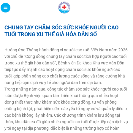
Bỏ
qua
nội
dung
CHUNG TAY CHĂM SÓC SỨC KHỎE NGƯỜI CAO
TUỔI TRONG XU THẾ GIÀ HÓA DÂN SỐ
Hưởng ứng Tháng hành động vì người cao tuổi Việt Nam năm 2026
với chủ đề “Cộng đồng chung tay chăm sóc tích hợp người cao tuổi
trong xu thế già hóa dân số”, Bệnh viện Đa khoa Khu vực Vân Đồn
tiếp tục đẩy mạnh các hoạt động chăm sóc sức khỏe người cao
tuổi, góp phần nâng cao chất lượng cuộc sống và tăng cường khả
năng tiếp cận dịch vụ y tế cho người dân trên địa bàn.
Trong những năm qua, công tác chăm sóc sức khỏe người cao tuổi
luôn được Bệnh viện quan tâm triển khai thông qua nhiều hoạt
động thiết thực như khám sức khỏe cộng đồng, tư vấn phòng
chống bệnh tật, phát hiện sớm các yếu tố nguy cơ và quản lý điều trị
các bệnh không lây nhiễm. Các chương trình khám lưu động tại
thôn, khu dân cư đã giúp nhiều người cao tuổi được tiếp cận dịch vụ
y tế ngay tại địa phương, đặc biệt là những trường hợp có hoàn