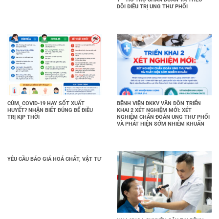
DÕI ĐIỀU TRỊ UNG THƯ PHỔI
CÚM, COVID-19 HAY SỐT XUẤT
BỆNH VIỆN ĐKKV VÂN ĐỒN TRIỂN
HUYẾT? NHẬN BIẾT ĐÚNG ĐỂ ĐIỀU
KHAI 2 XÉT NGHIỆM MỚI: XÉT
TRỊ KỊP THỜI
NGHIỆM CHẨN ĐOÁN UNG THƯ PHỔI
VÀ PHÁT HIỆN SỚM NHIỄM KHUẨN
YÊU CẦU BÁO GIÁ HOÁ CHẤT, VẬT TƯ