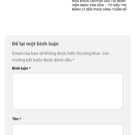
NHA KHOA CHUYÊN SÂU TẠI BỆNH
VIỆN ĐKKV VÂN ĐỒN – TỪ ĐIỀU TRỊ
BỆNH LÝ ĐẾN PHỤC HÌNH THẨM MĨ
Để lại một bình luận
Email của bạn sẽ không được hiển thị công khai.
Các
trường bắt buộc được đánh dấu
*
Bình luận
*
Tên
*