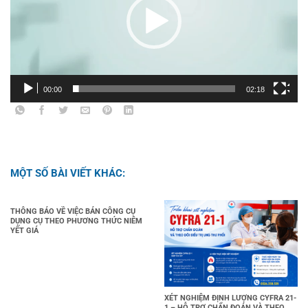
00:00
02:18
MỘT SỐ BÀI VIẾT KHÁC:
THÔNG BÁO VỀ VIỆC BÁN CÔNG CỤ
DỤNG CỤ THEO PHƯƠNG THỨC NIÊM
YẾT GIÁ
XÉT NGHIỆM ĐỊNH LƯỢNG CYFRA 21-
1 – HỖ TRỢ CHẨN ĐOÁN VÀ THEO