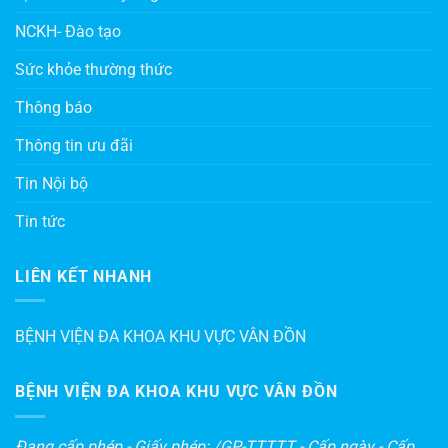
NCKH- Đào tạo
Sức khỏe thường thức
Thông báo
Thông tin ưu đãi
Tin Nội bộ
Tin tức
LIÊN KẾT NHANH
BỆNH VIỆN ĐA KHOA KHU VỰC VÂN ĐỒN
BỆNH VIỆN ĐA KHOA KHU VỰC VÂN ĐỒN
Đang cấp phép - Giấy phép: /GP-TTTTT - Cấp ngày - Cấp