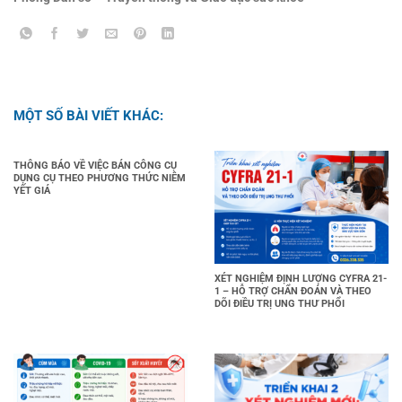
MỘT SỐ BÀI VIẾT KHÁC:
THÔNG BÁO VỀ VIỆC BÁN CÔNG CỤ
DỤNG CỤ THEO PHƯƠNG THỨC NIÊM
YẾT GIÁ
XÉT NGHIỆM ĐỊNH LƯỢNG CYFRA 21-
1 – HỖ TRỢ CHẨN ĐOÁN VÀ THEO
DÕI ĐIỀU TRỊ UNG THƯ PHỔI