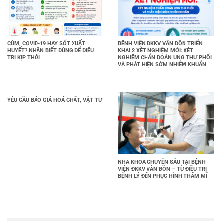
CÚM, COVID-19 HAY SỐT XUẤT
BỆNH VIỆN ĐKKV VÂN ĐỒN TRIỂN
HUYẾT? NHẬN BIẾT ĐÚNG ĐỂ ĐIỀU
KHAI 2 XÉT NGHIỆM MỚI: XÉT
TRỊ KỊP THỜI
NGHIỆM CHẨN ĐOÁN UNG THƯ PHỔI
VÀ PHÁT HIỆN SỚM NHIỄM KHUẨN
YÊU CẦU BÁO GIÁ HOÁ CHẤT, VẬT TƯ
NHA KHOA CHUYÊN SÂU TẠI BỆNH
VIỆN ĐKKV VÂN ĐỒN – TỪ ĐIỀU TRỊ
BỆNH LÝ ĐẾN PHỤC HÌNH THẨM MĨ