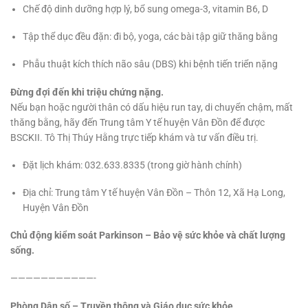
Chế độ dinh dưỡng hợp lý, bổ sung omega-3, vitamin B6, D
Tập thể dục đều đặn: đi bộ, yoga, các bài tập giữ thăng bằng
Phẫu thuật kích thích não sâu (DBS) khi bệnh tiến triển nặng
Đừng đợi đến khi triệu chứng nặng.
Nếu bạn hoặc người thân có dấu hiệu run tay, di chuyển chậm, mất
thăng bằng, hãy đến Trung tâm Y tế huyện Vân Đồn để được
BSCKII. Tô Thị Thúy Hằng trực tiếp khám và tư vấn điều trị.
Đặt lịch khám: 032.633.8335 (trong giờ hành chính)
Địa chỉ: Trung tâm Y tế huyện Vân Đồn – Thôn 12, Xã Hạ Long,
Huyện Vân Đồn
Chủ động kiểm soát Parkinson – Bảo vệ sức khỏe và chất lượng
sống.
———————————-
Phòng Dân số – Truyền thông và Giáo dục sức khỏe