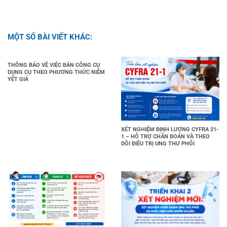
MỘT SỐ BÀI VIẾT KHÁC:
THÔNG BÁO VỀ VIỆC BÁN CÔNG CỤ
DỤNG CỤ THEO PHƯƠNG THỨC NIÊM
YẾT GIÁ
XÉT NGHIỆM ĐỊNH LƯỢNG CYFRA 21-
1 – HỖ TRỢ CHẨN ĐOÁN VÀ THEO
DÕI ĐIỀU TRỊ UNG THƯ PHỔI