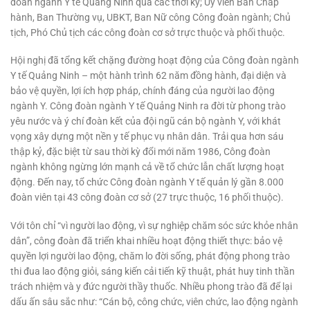
đoàn ngành Y tế Quảng Ninh qua các thời kỳ; Ủy viên Ban Chấp
hành, Ban Thường vụ, UBKT, Ban Nữ công Công đoàn ngành; Chủ
tịch, Phó Chủ tịch các công đoàn cơ sở trực thuộc và phối thuộc.
Hội nghị đã tổng kết chặng đường hoạt động của Công đoàn ngành
Y tế Quảng Ninh – một hành trình 62 năm đồng hành, đại diện và
bảo vệ quyền, lợi ích hợp pháp, chính đáng của người lao động
ngành Y. Công đoàn ngành Y tế Quảng Ninh ra đời từ phong trào
yêu nước và ý chí đoàn kết của đội ngũ cán bộ ngành Y, với khát
vọng xây dựng một nền y tế phục vụ nhân dân. Trải qua hơn sáu
thập kỷ, đặc biệt từ sau thời kỳ đổi mới năm 1986, Công đoàn
ngành không ngừng lớn mạnh cả về tổ chức lẫn chất lượng hoạt
động. Đến nay, tổ chức Công đoàn ngành Y tế quản lý gần 8.000
đoàn viên tại 43 công đoàn cơ sở (27 trực thuộc, 16 phối thuộc).
Với tôn chỉ “vì người lao động, vì sự nghiệp chăm sóc sức khỏe nhân
dân”, công đoàn đã triển khai nhiều hoạt động thiết thực: bảo vệ
quyền lợi người lao động, chăm lo đời sống, phát động phong trào
thi đua lao động giỏi, sáng kiến cải tiến kỹ thuật, phát huy tinh thần
trách nhiệm và y đức người thầy thuốc. Nhiều phong trào đã để lại
dấu ấn sâu sắc như: “Cán bộ, công chức, viên chức, lao động ngành