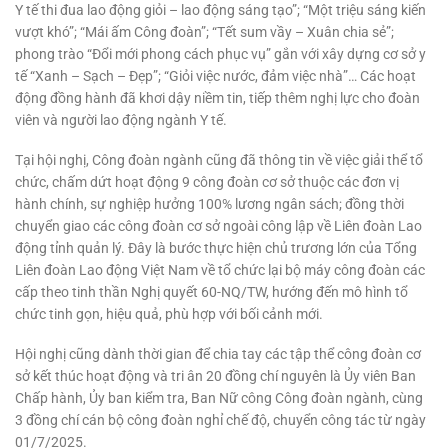
Y tế thi đua lao động giỏi – lao động sáng tạo”; “Một triệu sáng kiến
vượt khó”; “Mái ấm Công đoàn”; “Tết sum vầy – Xuân chia sẻ”;
phong trào “Đổi mới phong cách phục vụ” gắn với xây dựng cơ sở y
tế “Xanh – Sạch – Đẹp”; “Giỏi việc nước, đảm việc nhà”… Các hoạt
động đồng hành đã khơi dậy niềm tin, tiếp thêm nghị lực cho đoàn
viên và người lao động ngành Y tế.
Tại hội nghị, Công đoàn ngành cũng đã thông tin về việc giải thể tổ
chức, chấm dứt hoạt động 9 công đoàn cơ sở thuộc các đơn vị
hành chính, sự nghiệp hưởng 100% lương ngân sách; đồng thời
chuyển giao các công đoàn cơ sở ngoài công lập về Liên đoàn Lao
động tỉnh quản lý. Đây là bước thực hiện chủ trương lớn của Tổng
Liên đoàn Lao động Việt Nam về tổ chức lại bộ máy công đoàn các
cấp theo tinh thần Nghị quyết 60-NQ/TW, hướng đến mô hình tổ
chức tinh gọn, hiệu quả, phù hợp với bối cảnh mới.
Hội nghị cũng dành thời gian để chia tay các tập thể công đoàn cơ
sở kết thúc hoạt động và tri ân 20 đồng chí nguyên là Ủy viên Ban
Chấp hành, Ủy ban kiểm tra, Ban Nữ công Công đoàn ngành, cùng
3 đồng chí cán bộ công đoàn nghỉ chế độ, chuyển công tác từ ngày
01/7/2025.