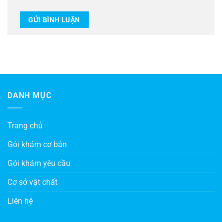
DANH MỤC
Trang chủ
Gói khám cơ bản
Gói khám yêu cầu
Cơ sở vật chất
Liên hệ