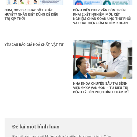
CÚM, COVID-19 HAY SỐT XUẤT
BỆNH VIỆN ĐKKV VÂN ĐỒN TRIỂN
HUYẾT? NHẬN BIẾT ĐÚNG ĐỂ ĐIỀU
KHAI 2 XÉT NGHIỆM MỚI: XÉT
TRỊ KỊP THỜI
NGHIỆM CHẨN ĐOÁN UNG THƯ PHỔI
VÀ PHÁT HIỆN SỚM NHIỄM KHUẨN
YÊU CẦU BÁO GIÁ HOÁ CHẤT, VẬT TƯ
NHA KHOA CHUYÊN SÂU TẠI BỆNH
VIỆN ĐKKV VÂN ĐỒN – TỪ ĐIỀU TRỊ
BỆNH LÝ ĐẾN PHỤC HÌNH THẨM MĨ
Để lại một bình luận
Email của bạn sẽ không được hiển thị công khai.
Các