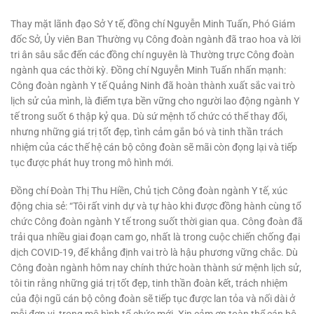
Thay mặt lãnh đạo Sở Y tế, đồng chí Nguyễn Minh Tuấn, Phó Giám
đốc Sở, Ủy viên Ban Thường vụ Công đoàn ngành đã trao hoa và lời
tri ân sâu sắc đến các đồng chí nguyên là Thường trực Công đoàn
ngành qua các thời kỳ. Đồng chí Nguyễn Minh Tuấn nhấn mạnh:
Công đoàn ngành Y tế Quảng Ninh đã hoàn thành xuất sắc vai trò
lịch sử của mình, là điểm tựa bền vững cho người lao động ngành Y
tế trong suốt 6 thập kỷ qua. Dù sứ mệnh tổ chức có thể thay đổi,
nhưng những giá trị tốt đẹp, tình cảm gắn bó và tinh thần trách
nhiệm của các thế hệ cán bộ công đoàn sẽ mãi còn đọng lại và tiếp
tục được phát huy trong mô hình mới.
Đồng chí Đoàn Thị Thu Hiền, Chủ tịch Công đoàn ngành Y tế, xúc
động chia sẻ: “Tôi rất vinh dự và tự hào khi được đồng hành cùng tổ
chức Công đoàn ngành Y tế trong suốt thời gian qua. Công đoàn đã
trải qua nhiều giai đoạn cam go, nhất là trong cuộc chiến chống đại
dịch COVID-19, để khẳng định vai trò là hậu phương vững chắc. Dù
Công đoàn ngành hôm nay chính thức hoàn thành sứ mệnh lịch sử,
tôi tin rằng những giá trị tốt đẹp, tinh thần đoàn kết, trách nhiệm
của đội ngũ cán bộ công đoàn sẽ tiếp tục được lan tỏa và nối dài ở