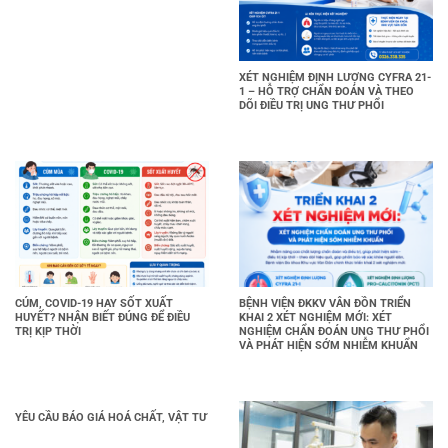
XÉT NGHIỆM ĐỊNH LƯỢNG CYFRA 21-
1 – HỖ TRỢ CHẨN ĐOÁN VÀ THEO
DÕI ĐIỀU TRỊ UNG THƯ PHỔI
CÚM, COVID-19 HAY SỐT XUẤT
BỆNH VIỆN ĐKKV VÂN ĐỒN TRIỂN
HUYẾT? NHẬN BIẾT ĐÚNG ĐỂ ĐIỀU
KHAI 2 XÉT NGHIỆM MỚI: XÉT
TRỊ KỊP THỜI
NGHIỆM CHẨN ĐOÁN UNG THƯ PHỔI
VÀ PHÁT HIỆN SỚM NHIỄM KHUẨN
YÊU CẦU BÁO GIÁ HOÁ CHẤT, VẬT TƯ