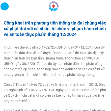
Bỏ
qua
nội
dung
Công khai trên phương tiện thông tin đại chúng việc
xử phạt đối với cá nhân, tổ chức vi phạm hành chính
về an toàn thực phẩm tháng 12/2024
Thực hiện Quyết định số 4702/QĐ-UBND ngày 01/12/2017 của Ủy
ban nhân dân tỉnh về phê duyệt Danh mục chế độ báo cáo định kỳ
thực hiện trên địa bàn tỉnh Quảng Ninh; Thông báo số 190/TB-
UBND ngày 30/6/2017, theo đó Ủy ban nhân dân tỉnh phân công
cho Sở Y tế tiếp nhận, tổng hợp Báo cáo danh sách các cơ sở bị xử
phạt vi phạm hành chính về an toàn thực phẩm hàng tháng.
Căn cứ: Khoản 1, Điều 72 Luật xử lý vi phạm hành chính 2012; Điều
18 Nghị định số 118/2021/NĐ-CP ngày 23/12/2021 của Chính phủ
về Quy định chi tiết một số điều và biện pháp thi hành Luật xử lý vi
phạm hành chính.
Sở Y tế gửi Danh sách các tổ chức, cá nhân vi phạm quy định pháp