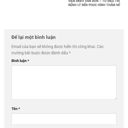
VIỆN ĐKKV VÂN ĐỒN – TỪ ĐIỀU TRỊ
BỆNH LÝ ĐẾN PHỤC HÌNH THẨM MĨ
Để lại một bình luận
Email của bạn sẽ không được hiển thị công khai.
Các
trường bắt buộc được đánh dấu
*
Bình luận
*
Tên
*