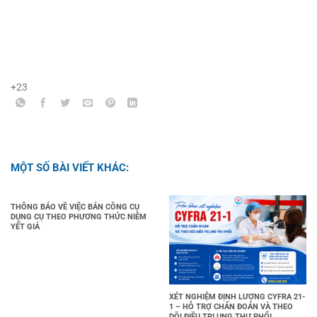
+23
MỘT SỐ BÀI VIẾT KHÁC:
THÔNG BÁO VỀ VIỆC BÁN CÔNG CỤ
DỤNG CỤ THEO PHƯƠNG THỨC NIÊM
YẾT GIÁ
XÉT NGHIỆM ĐỊNH LƯỢNG CYFRA 21-
1 – HỖ TRỢ CHẨN ĐOÁN VÀ THEO
DÕI ĐIỀU TRỊ UNG THƯ PHỔI