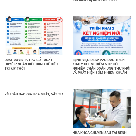
CÚM, COVID-19 HAY SỐT XUẤT
BỆNH VIỆN ĐKKV VÂN ĐỒN TRIỂN
HUYẾT? NHẬN BIẾT ĐÚNG ĐỂ ĐIỀU
KHAI 2 XÉT NGHIỆM MỚI: XÉT
TRỊ KỊP THỜI
NGHIỆM CHẨN ĐOÁN UNG THƯ PHỔI
VÀ PHÁT HIỆN SỚM NHIỄM KHUẨN
YÊU CẦU BÁO GIÁ HOÁ CHẤT, VẬT TƯ
NHA KHOA CHUYÊN SÂU TẠI BỆNH