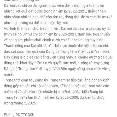
Đại hội các chi bộ đã nghiêm túc kiểm điểm, đánh giá toàn diện
những kết quả đạt được trong nhiệm kỳ 2022-2025, thẳng thắn
nhìn nhận những hạn chế còn tồn tại, đồng thời đề ra các chỉ tiêu và
phương hướng cụ thể cho nhiệm kỳ mới.
Với tinh thần dân chủ, trách nhiệm, Đại hội đã bầu ra các cấp ủy, Bí
thư và Phó Bí thư chi bộ nhiệm kỳ 2025-2027, đảm bảo tiêu chuẩn
về năng lực, phẩm chất chính trị và cơ cấu theo đúng quy định.
Thành công của Đại hội các Chi bộ trực thuộc thể hiện cho sự chỉ
đạo sát sao, hiệu quả của Đảng ủy Trung tâm Y tế huyện Vân Đồn.
Đây cũng là dịp để các đảng viên cùng nhìn lại chặng đường đã qua,
đồng thời khơi dậy niềm tin và quyết tâm mới, hướng tới xây dựng
Đảng bộ Trung tâm Y tế huyện Vân Đồn ngày càng phát triển vững
mạnh.
Trong thời gian tới, Đảng ủy Trung tâm sẽ tiếp tục lắng nghe ý kiến
đóng góp từ các chi bộ, đảng viên, để hoàn thiện dự thảo Báo cáo
chính trị và các văn kiện chuẩn bị cho Đại hội đại biểu Đảng bộ
Trung tâm Y tế lần thứ III, nhiệm kỳ 2025-2030, dự kiến tổ chức
trong tháng 5/2025.
————————————
Phòng DS-TTGDSK