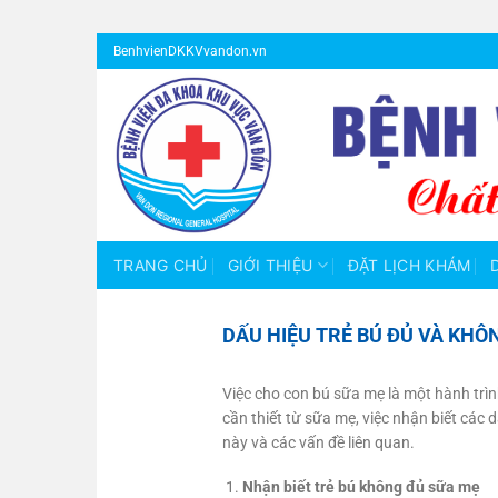
Bỏ
BenhvienDKKVvandon.vn
qua
nội
dung
TRANG CHỦ
GIỚI THIỆU
ĐẶT LỊCH KHÁM
DẤU HIỆU TRẺ BÚ ĐỦ VÀ KHÔ
Việc cho con bú sữa mẹ là một hành trì
cần thiết từ sữa mẹ, việc nhận biết các
này và các vấn đề liên quan.
Nhận biết trẻ bú không đủ sữa mẹ