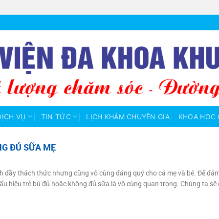
DỊCH VỤ
TIN TỨC
LỊCH KHÁM CHUYÊN GIA
KHOA HỌC 
NG ĐỦ SỮA MẸ
nh đầy thách thức nhưng cũng vô cùng đáng quý cho cả mẹ và bé. Để đả
 dấu hiệu trẻ bú đủ hoặc không đủ sữa là vô cùng quan trọng. Chúng ta sẽ