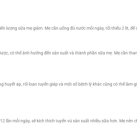
n lượng sữa mẹ giảm. Mẹ cần uống đủ nước mỗi ngày, tối thiểu 2 lít, để
n dược, có thể ảnh hưởng đến sản xuất và thành phần sữa mẹ. Mẹ cần tham
g huyết áp, rối loạn tuyến giáp và một số bệnh lý khác cũng có thể làm 
2 lần mỗi ngày, sẽ kích thích tuyến vú sản xuất nhiều sữa hơn. Mẹ nên ch