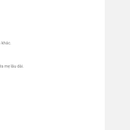
a khác.
ữa mẹ lâu dài.