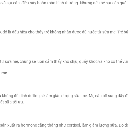
m và sụt cân, điều này hoàn toàn bình thường. Nhưng nếu bé sụt cân quá 
y, đó là dấu hiệu cho thấy trẻ không nhận được đủ nước từ sữa mẹ. Trẻ bú 
từ sữa mẹ, chúng sẽ luôn cảm thấy khó chịu, quấy khóc và khó có thể vu
a mẹ
 không đủ dinh dưỡng sẽ làm giảm lượng sữa mẹ. Mẹ cần bổ sung đầy đủ 
ất sữa tối ưu.
 sản xuất ra hormone căng thẳng như cortisol, làm giảm lượng sữa. Do đó,