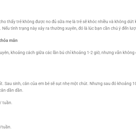
o thấy trẻ không được no đủ sữa mẹ là trẻ sẽ khóc nhiều và không dứt khi
i. Nếu tình trạng này xảy ra thường xuyên, đó là lúc bạn cần chú ý đến lư
 thỏa mãn
xuyên, khoảng cách giữa các lần bú chỉ khoảng 1-2 giờ, nhưng vẫn không cả
hất. Sau sinh, cân của em bé sẽ sụt nhẹ một chút. Nhưng sau đó khoảng 10
 cân dần dần.
/ tuần.
/tuần.