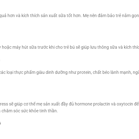
 quả hơn và kích thích sản xuất sữa tốt hơn. Mẹ nên đảm bảo trẻ nằm gọn
 hoặc máy hút sữa trước khi cho trẻ bú sẽ giúp lưu thông sữa và kích thí
h
ác loại thực phẩm giàu dinh dưỡng như protein, chất béo lành mạnh, ngũ
tress sẽ giúp cơ thể mẹ sản xuất đầy đủ hormone prolactin và oxytocin 
à chăm sóc sức khỏe tinh thần.
ẻ