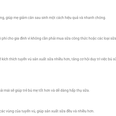
ung, giúp mẹ giảm cân sau sinh một cách hiệu quả và nhanh chóng.
hi phí cho gia đình vì không cần phải mua sữa công thức hoặc các loại sữ
ích thích tuyến vú sản xuất sữa nhiều hơn, tăng cơ hội duy trì việc bú s
ải mái sẽ giúp trẻ bú mẹ tốt hơn và dễ dàng hấp thụ sữa.
ả các vùng của tuyến vú, giúp sản xuất sữa đều và nhiều hơn.