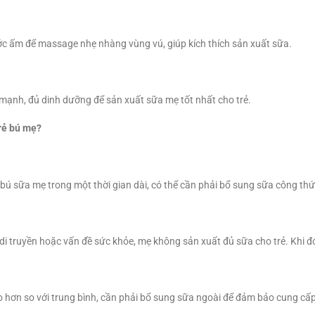
ước ấm để massage nhẹ nhàng vùng vú, giúp kích thích sản xuất sữa.
mạnh, đủ dinh dưỡng để sản xuất sữa mẹ tốt nhất cho trẻ.
rẻ bú mẹ?
 bú sữa mẹ trong một thời gian dài, có thể cần phải bổ sung sữa công th
di truyền hoặc vấn đề sức khỏe, mẹ không sản xuất đủ sữa cho trẻ. Khi đó
 hơn so với trung bình, cần phải bổ sung sữa ngoài để đảm bảo cung cấp