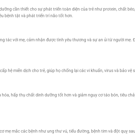
ưỡng cần thiết cho sự phát triển toàn diện của trẻ như protein, chất béo
 bệnh tật và phát triển trí não tốt hơn.
ơng tác với mẹ, cảm nhận được tình yêu thương và sự an ủi từ người mẹ. 
p hệ miễn dịch cho trẻ, giúp họ chống lại các vi khuẩn, virus và bảo vệ 
êu hóa, hấp thụ chất dinh dưỡng tốt hơn và giảm nguy cơ táo bón, tiêu chả
cơ mẹ mắc các bệnh như ung thư vú, tiểu đường, bệnh tim và đột quỵ sau