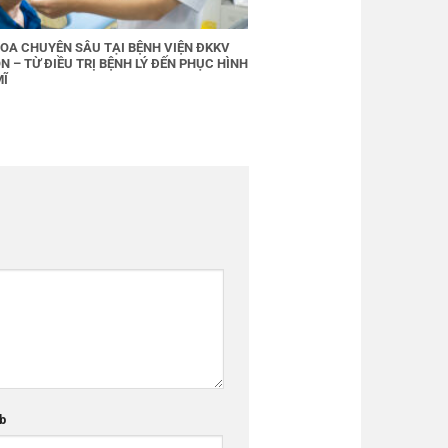
OA CHUYÊN SÂU TẠI BỆNH VIỆN ĐKKV
N – TỪ ĐIỀU TRỊ BỆNH LÝ ĐẾN PHỤC HÌNH
MĨ
b