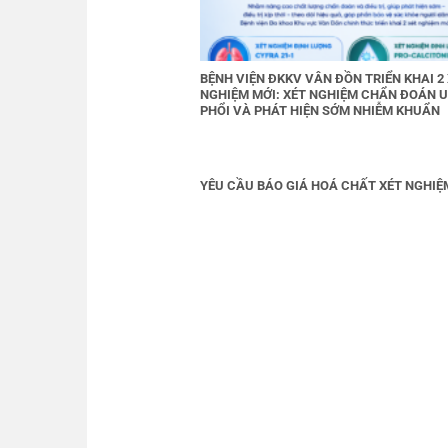
BỆNH VIỆN ĐKKV VÂN ĐỒN TRIỂN KHAI 2
NGHIỆM MỚI: XÉT NGHIỆM CHẨN ĐOÁN 
PHỔI VÀ PHÁT HIỆN SỚM NHIỄM KHUẨN
YÊU CẦU BÁO GIÁ HOÁ CHẤT XÉT NGHIỆ