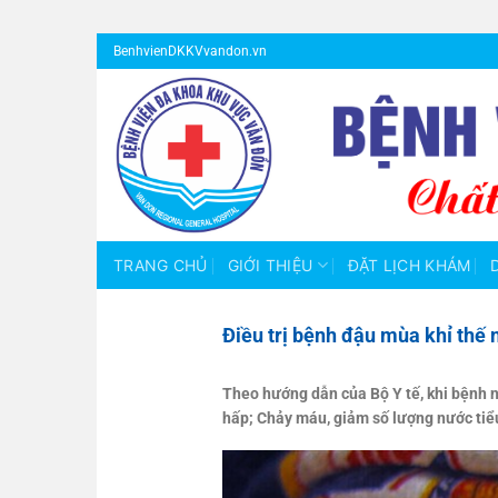
Bỏ
BenhvienDKKVvandon.vn
qua
nội
dung
TRANG CHỦ
GIỚI THIỆU
ĐẶT LỊCH KHÁM
Điều trị bệnh đậu mùa khỉ thế 
Theo hướng dẫn của Bộ Y tế, khi bệnh 
hấp; Chảy máu, giảm số lượng nước tiểu