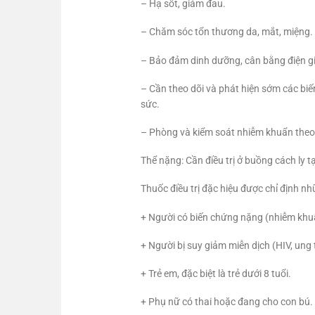
– Hạ sốt, giảm đau.
– Chăm sóc tổn thương da, mắt, miệng.
– Bảo đảm dinh dưỡng, cân bằng điện gi
– Cần theo dõi và phát hiện sớm các biế
sức.
– Phòng và kiểm soát nhiễm khuẩn theo
Thể nặng: Cần điều trị ở buồng cách ly t
Thuốc điều trị đặc hiệu được chỉ định n
+ Người có biến chứng nặng (nhiễm khuẩ
+ Người bị suy giảm miễn dịch (HIV, ung 
+ Trẻ em, đặc biệt là trẻ dưới 8 tuổi.
+ Phụ nữ có thai hoặc đang cho con bú.