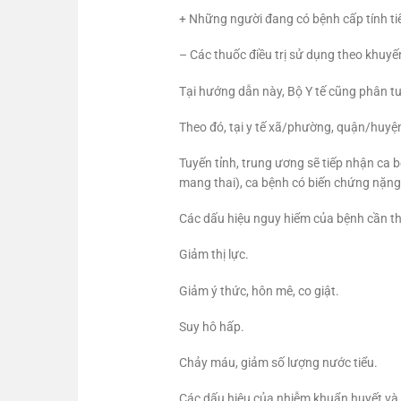
+ Những người đang có bệnh cấp tính tiế
– Các thuốc điều trị sử dụng theo khuyến
Tại hướng dẫn này, Bộ Y tế cũng phân tuy
Theo đó, tại y tế xã/phường, quận/huyện
Tuyến tỉnh, trung ương sẽ tiếp nhận ca b
mang thai), ca bệnh có biến chứng nặng
Các dấu hiệu nguy hiểm của bệnh cần the
Giảm thị lực.
Giảm ý thức, hôn mê, co giật.
Suy hô hấp.
Chảy máu, giảm số lượng nước tiểu.
Các dấu hiệu của nhiễm khuẩn huyết và