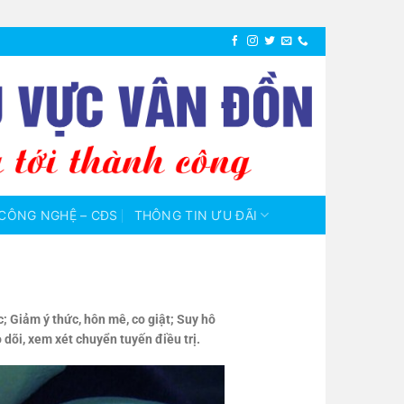
CÔNG NGHỆ – CĐS
THÔNG TIN ƯU ĐÃI
; Giảm ý thức, hôn mê, co giật; Suy hô
dõi, xem xét chuyển tuyến điều trị.