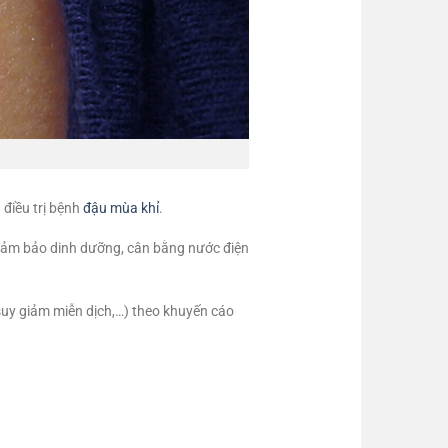
điều trị bệnh
đậu mùa khỉ
.
u; Đảm bảo dinh dưỡng, cân bằng nước điện
 suy giảm miễn dịch,…) theo khuyến cáo