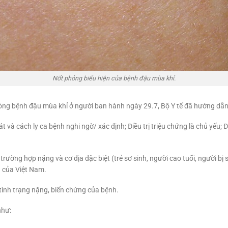
Nốt phỏng biểu hiện của bệnh đậu mùa khỉ.
hòng bệnh đậu mùa khỉ ở người ban hành ngày 29.7, Bộ Y tế đã hướng dẫn 
át và cách ly ca bệnh nghi ngờ/ xác định; Điều trị triệu chứng là chủ yế
trường hợp nặng và cơ địa đặc biệt (trẻ sơ sinh, người cao tuổi, người bị
h của Việt Nam.
c tình trạng nặng, biến chứng của bệnh.
như: