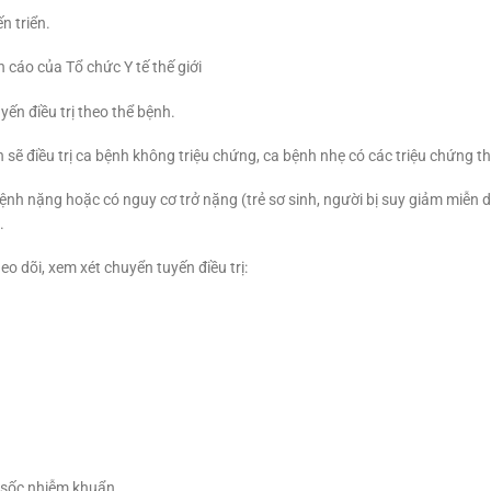
n triển.
 cáo của Tổ chức Y tế thế giới
ến điều trị theo thể bệnh.
 sẽ điều trị ca bệnh không triệu chứng, ca bệnh nhẹ có các triệu chứng 
ệnh nặng hoặc có nguy cơ trở nặng (trẻ sơ sinh, người bị suy giảm miễn d
.
o dõi, xem xét chuyển tuyến điều trị:
 sốc nhiễm khuẩn.