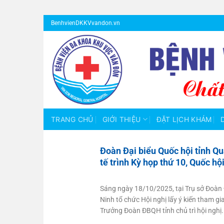
Bỏ
BenhvienDKKVvandon.vn
qua
nội
dung
TRANG CHỦ
GIỚI THIỆU
ĐẶT LỊCH KHÁM
Đoàn Đại biểu Quốc hội tỉnh Qu
tế trình Kỳ họp thứ 10, Quốc hộ
Sáng ngày 18/10/2025, tại Trụ sở Đoàn 
Ninh tổ chức Hội nghị lấy ý kiến tham g
Trưởng Đoàn ĐBQH tỉnh chủ trì hội nghị. 