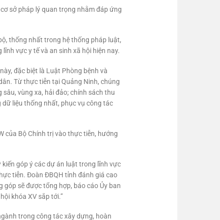
là cơ sở pháp lý quan trọng nhằm đáp ứng
bộ, thống nhất trong hệ thống pháp luật,
lĩnh vực y tế và an sinh xã hội hiện nay.
này, đặc biệt là Luật Phòng bệnh và
dân. Từ thực tiễn tại Quảng Ninh, chúng
g sâu, vùng xa, hải đảo; chính sách thu
 dữ liệu thống nhất, phục vụ công tác
 của Bộ Chính trị vào thực tiễn, hướng
kiến góp ý các dự án luật trong lĩnh vực
 thực tiễn. Đoàn ĐBQH tỉnh đánh giá cao
óng góp sẽ được tổng hợp, báo cáo Ủy ban
hội khóa XV sắp tới.”
, ngành trong công tác xây dựng, hoàn