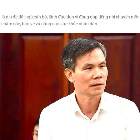
 là dịp để đội ngũ cán bộ, lãnh đạo đơn vị đóng góp tiếng nói chuyên mô
p chăm sóc, bảo vệ và nâng cao sức khỏe nhân dân.