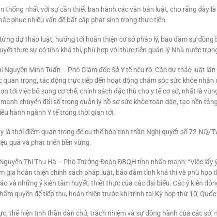
bản thống nhất với sự cần thiết ban hành các văn bản luật, cho rằng đây 
hắc phục nhiều vấn đề bất cập phát sinh trong thực tiễn.
i từng dự thảo luật, hướng tới hoàn thiện cơ sở pháp lý, bảo đảm sự đồng 
yết thực sự có tính khả thi, phù hợp với thực tiễn quản lý Nhà nước trong 
í Nguyễn Minh Tuấn – Phó Giám đốc Sở Y tế nêu rõ: Các dự thảo luật lần 
ức quan trọng, tác động trực tiếp đến hoạt động chăm sóc sức khỏe nhân 
n tới việc bổ sung cơ chế, chính sách đặc thù cho y tế cơ sở, nhất là vùn
ẩy mạnh chuyển đổi số trong quản lý hồ sơ sức khỏe toàn dân, tạo nền tảng
u hành ngành Y tế trong thời gian tới.
 là thời điểm quan trọng để cụ thể hóa tinh thần Nghị quyết số 72-NQ/TW
hiệu quả và phát triển bền vững.
hí Nguyễn Thị Thu Hà – Phó Trưởng Đoàn ĐBQH tỉnh nhấn mạnh: “Việc lấy ý 
am gia hoàn thiện chính sách pháp luật, bảo đảm tính khả thi và phù hợp
đáo và những ý kiến tâm huyết, thiết thực của các đại biểu. Các ý kiến đ
m quyền để tiếp thu, hoàn thiện trước khi trình tại Kỳ họp thứ 10, Quốc 
thực, thể hiện tinh thần dân chủ, trách nhiệm và sự đồng hành của các sở