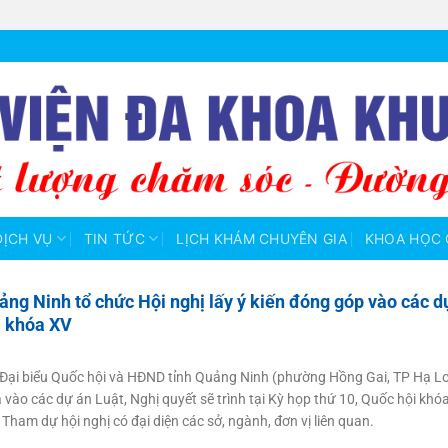
DỊCH VỤ
TIN TỨC
LỊCH KHÁM CHUYÊN GIA
KHOA HỌC 
ảng Ninh tổ chức Hội nghị lấy ý kiến đóng góp vào các dự
i khóa XV
Đại biểu Quốc hội và HĐND tỉnh Quảng Ninh (phường Hồng Gai, TP Hạ Lo
ia vào các dự án Luật, Nghị quyết sẽ trình tại Kỳ họp thứ 10, Quốc hội kh
Tham dự hội nghị có đại diện các sở, ngành, đơn vị liên quan.