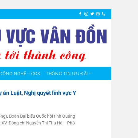
CÔNG NGHỆ – CĐS
THÔNG TIN ƯU ĐÃI
 án Luật, Nghị quyết lĩnh vực Y
ng), Đoàn Đại biểu Quốc hội tỉnh Quảng
óa XV. Đồng chí Nguyễn Thị Thu Hà – Phó