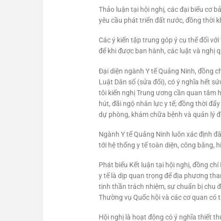
Thảo luận tại hội nghị, các đại biểu cơ 
yêu cầu phát triển đất nước, đồng thời k
Các ý kiến tập trung góp ý cụ thể đối vớ
để khi được ban hành, các luật và nghị qu
Đại diện ngành Y tế Quảng Ninh, đồng ch
Luật Dân số (sửa đổi), có ý nghĩa hết s
tôi kiến nghị Trung ương cần quan tâm hơ
hút, đãi ngộ nhân lực y tế; đồng thời đ
dự phòng, khám chữa bệnh và quản lý điề
Ngành Y tế Quảng Ninh luôn xác định đây
tới hệ thống y tế toàn diện, công bằng, 
Phát biểu Kết luận tại hội nghị, đồng c
y tế là dịp quan trọng để địa phương th
tinh thần trách nhiệm, sự chuẩn bị chu 
Thường vụ Quốc hội và các cơ quan có thẩ
Hội nghị là hoạt động có ý nghĩa thiết 