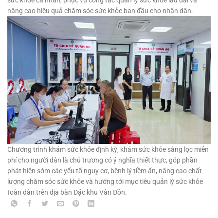
sức khỏe cá nhân, phục vụ công tác quản lý sức khỏe lâu dài và
nâng cao hiệu quả chăm sóc sức khỏe ban đầu cho nhân dân.
Chương trình khám sức khỏe định kỳ, khám sức khỏe sàng lọc miễn
phí cho người dân là chủ trương có ý nghĩa thiết thực, góp phần
phát hiện sớm các yếu tố nguy cơ, bệnh lý tiềm ẩn, nâng cao chất
lượng chăm sóc sức khỏe và hướng tới mục tiêu quản lý sức khỏe
toàn dân trên địa bàn Đặc khu Vân Đồn.