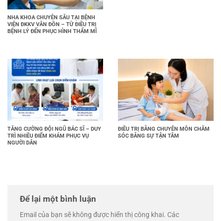
NHA KHOA CHUYÊN SÂU TẠI BỆNH
VIỆN ĐKKV VÂN ĐỒN – TỪ ĐIỀU TRỊ
BỆNH LÝ ĐẾN PHỤC HÌNH THẨM MĨ
TĂNG CƯỜNG ĐỘI NGŨ BÁC SĨ – DUY
ĐIỀU TRỊ BẰNG CHUYÊN MÔN CHĂM
TRÌ NHIỀU ĐIỂM KHÁM PHỤC VỤ
SÓC BẰNG SỰ TẬN TÂM
NGƯỜI DÂN
Để lại một bình luận
Email của bạn sẽ không được hiển thị công khai.
Các