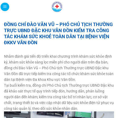
Bỏ
qua
nội
dung
ĐỒNG CHÍ ĐÀO VĂN VŨ – PHÓ CHỦ TỊCH THƯỜNG
TRỰC UBND ĐẶC KHU VÂN ĐỒN KIỂM TRA CÔNG
TÁC KHÁM SỨC KHOẺ TOÀN DÂN TẠI BỆNH VIỆN
ĐKKV VÂN ĐỒN
Nhằm đánh giá tiến độ triển khai chương trình khám sức khỏe định
kỳ, khám sức khỏe sàng lọc miễn phí cho người dân trên địa bàn,
đồng chí Đào Văn Vũ – Phó Chủ tịch Thường trực UBND Đặc khu
Vân Đồn đã trực tiếp kiểm tra công tác tổ chức khám sức khỏe toàn
dân tại Bệnh viện Đa khoa Khu vực Vân Đồn.
Tại buổi kiểm tra, đồng chí Phó Chủ tịch Thường trực UBND Đặc khu
đã khảo sát thực tế quy trình tiếp đón, hướng dẫn, phân luồng
người dân đến khám; kiểm tra công tác bố trí nhân lực, cơ sở vật
chất, trang thiết bị và việc cập nhật dữ liệu sức khỏe điện tử phục vụ
công tác quản lý, theo dõi sức khỏe nhân dân.