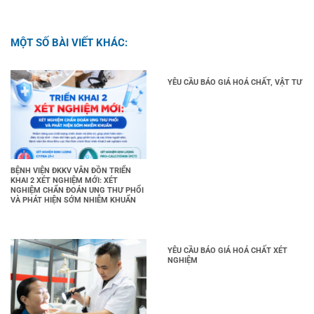
MỘT SỐ BÀI VIẾT KHÁC:
YÊU CẦU BÁO GIÁ HOÁ CHẤT, VẬT TƯ
BỆNH VIỆN ĐKKV VÂN ĐỒN TRIỂN
KHAI 2 XÉT NGHIỆM MỚI: XÉT
NGHIỆM CHẨN ĐOÁN UNG THƯ PHỔI
VÀ PHÁT HIỆN SỚM NHIỄM KHUẨN
YÊU CẦU BÁO GIÁ HOÁ CHẤT XÉT
NGHIỆM