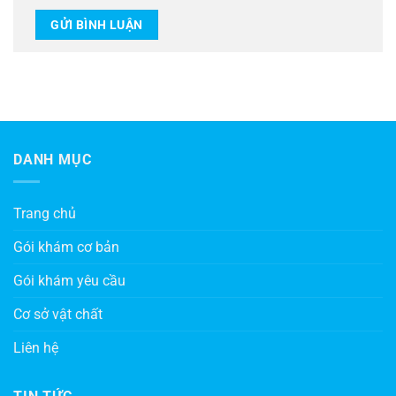
DANH MỤC
Trang chủ
Gói khám cơ bản
Gói khám yêu cầu
Cơ sở vật chất
Liên hệ