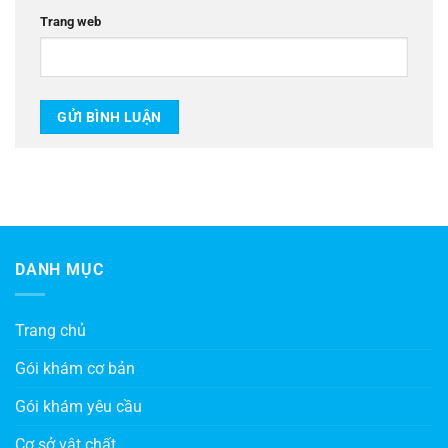
Trang web
DANH MỤC
Trang chủ
Gói khám cơ bản
Gói khám yêu cầu
Cơ sở vật chất