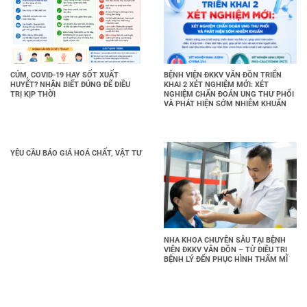
CÚM, COVID-19 HAY SỐT XUẤT
BỆNH VIỆN ĐKKV VÂN ĐỒN TRIỂN
HUYẾT? NHẬN BIẾT ĐÚNG ĐỂ ĐIỀU
KHAI 2 XÉT NGHIỆM MỚI: XÉT
TRỊ KỊP THỜI
NGHIỆM CHẨN ĐOÁN UNG THƯ PHỔI
VÀ PHÁT HIỆN SỚM NHIỄM KHUẨN
YÊU CẦU BÁO GIÁ HOÁ CHẤT, VẬT TƯ
NHA KHOA CHUYÊN SÂU TẠI BỆNH
VIỆN ĐKKV VÂN ĐỒN – TỪ ĐIỀU TRỊ
BỆNH LÝ ĐẾN PHỤC HÌNH THẨM MĨ