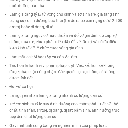
nuôi dưỡng bào thai.
Làm gia tăng tỷ lệ tử vong chu sinh và sơ sinh trẻ, gia tăng tình
trạng suy dinh dưỡng bào thai (trẻ đẻ ra có cân nặng dưới 2.500
gram) hoặc dị dạng, dị tật.
Làm gia tăng nguy cơ mâu thuẫn và đổ vỡ gia đình do cặp vợ
chồng quá trẻ, chưa phát triển đầy đủ về tâm lý và có đủ điều
kiện kinh tế để tổ chức cuộc sống gia đình.
Làm mất cơ hội học tập và có việc làm.
Tảo hôn là hành vi vi phạm pháp luật. Việc kết hôn sẽ không
được pháp luật công nhận. Các quyền lợi vợ chồng sẽ không
được tính đến.
Đối với xã hội:
Là nguyên nhân làm gia tăng nhanh số lượng dân số.
Trẻ em sinh ra tỷ lệ suy dinh dưỡng cao chậm phát triển về thể
chất, tinh thần, trí tuệ, dị dạng, dị tật bẩm sinh, ảnh hưởng trực
tiếp đến chất lượng dân số.
Gây mất tính công bằng và nghiêm minh của pháp luật.