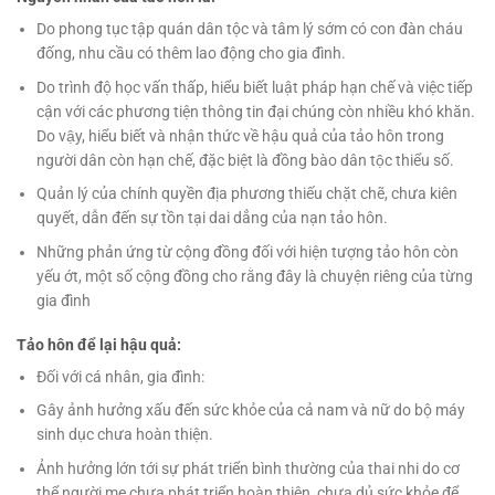
Do phong tục tập quán dân tộc và tâm lý sớm có con đàn cháu
đống, nhu cầu có thêm lao động cho gia đình.
Do trình độ học vấn thấp, hiểu biết luật pháp hạn chế và việc tiếp
cận với các phương tiện thông tin đại chúng còn nhiều khó khăn.
Do vậy, hiểu biết và nhận thức về hậu quả của tảo hôn trong
người dân còn hạn chế, đặc biệt là đồng bào dân tộc thiểu số.
Quản lý của chính quyền địa phương thiếu chặt chẽ, chưa kiên
quyết, dẫn đến sự tồn tại dai dẳng của nạn tảo hôn.
Những phản ứng từ cộng đồng đối với hiện tượng tảo hôn còn
yếu ớt, một số cộng đồng cho rằng đây là chuyện riêng của từng
gia đình
Tảo hôn để lại hậu quả
:
Đối với cá nhân, gia đình:
Gây ảnh hưởng xấu đến sức khỏe của cả nam và nữ do bộ máy
sinh dục chưa hoàn thiện.
Ảnh hưởng lớn tới sự phát triển bình thường của thai nhi do cơ
thể người mẹ chưa phát triển hoàn thiện, chưa dủ sức khỏe để