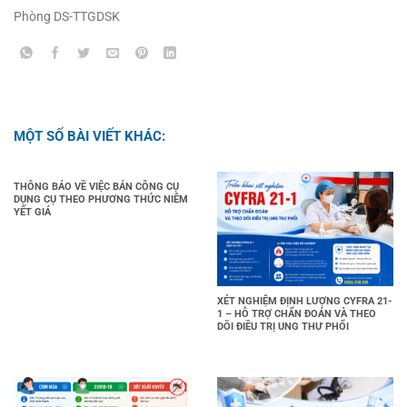
Phòng DS-TTGDSK
MỘT SỐ BÀI VIẾT KHÁC:
THÔNG BÁO VỀ VIỆC BÁN CÔNG CỤ
DỤNG CỤ THEO PHƯƠNG THỨC NIÊM
YẾT GIÁ
XÉT NGHIỆM ĐỊNH LƯỢNG CYFRA 21-
1 – HỖ TRỢ CHẨN ĐOÁN VÀ THEO
DÕI ĐIỀU TRỊ UNG THƯ PHỔI