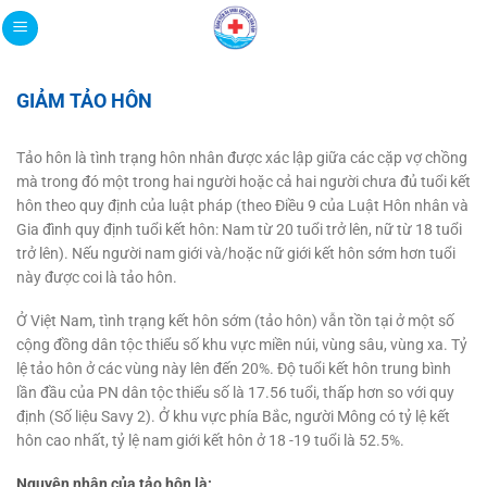
Bỏ
qua
nội
dung
GIẢM TẢO HÔN
Tảo hôn là tình trạng hôn nhân được xác lập giữa các cặp vợ chồng
mà trong đó một trong hai người hoặc cả hai người chưa đủ tuổi kết
hôn theo quy định của luật pháp (theo Điều 9 của Luật Hôn nhân và
Gia đình quy định tuổi kết hôn: Nam từ 20 tuổi trở lên, nữ từ 18 tuổi
trở lên). Nếu người nam giới và/hoặc nữ giới kết hôn sớm hơn tuổi
này được coi là tảo hôn.
Ở Việt Nam, tình trạng kết hôn sớm (tảo hôn) vẫn tồn tại ở một số
cộng đồng dân tộc thiểu số khu vực miền núi, vùng sâu, vùng xa. Tỷ
lệ tảo hôn ở các vùng này lên đến 20%. Độ tuổi kết hôn trung bình
lần đầu của PN dân tộc thiểu số là 17.56 tuổi, thấp hơn so với quy
định (Số liệu Savy 2). Ở khu vực phía Bắc, người Mông có tỷ lệ kết
hôn cao nhất, tỷ lệ nam giới kết hôn ở 18 -19 tuổi là 52.5%.
Nguyên nhân của tảo hôn là: