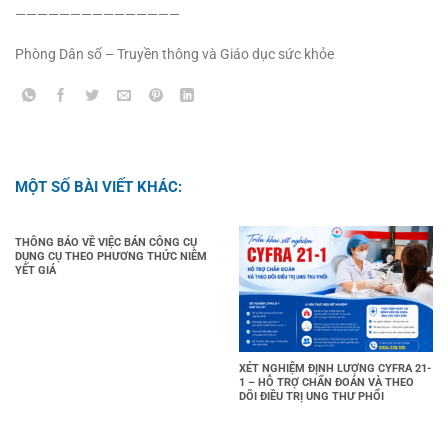
———————————————
Phòng Dân số – Truyền thông và Giáo dục sức khỏe
MỘT SỐ BÀI VIẾT KHÁC:
THÔNG BÁO VỀ VIỆC BÁN CÔNG CỤ
DỤNG CỤ THEO PHƯƠNG THỨC NIÊM
YẾT GIÁ
XÉT NGHIỆM ĐỊNH LƯỢNG CYFRA 21-
1 – HỖ TRỢ CHẨN ĐOÁN VÀ THEO
DÕI ĐIỀU TRỊ UNG THƯ PHỔI