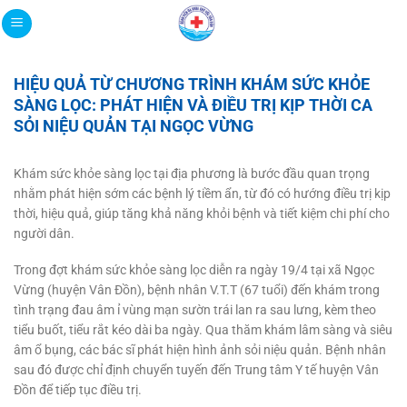
Bỏ
qua
nội
dung
HIỆU QUẢ TỪ CHƯƠNG TRÌNH KHÁM SỨC KHỎE
SÀNG LỌC: PHÁT HIỆN VÀ ĐIỀU TRỊ KỊP THỜI CA
SỎI NIỆU QUẢN TẠI NGỌC VỪNG
Khám sức khỏe sàng lọc tại địa phương là bước đầu quan trọng
nhằm phát hiện sớm các bệnh lý tiềm ẩn, từ đó có hướng điều trị kịp
thời, hiệu quả, giúp tăng khả năng khỏi bệnh và tiết kiệm chi phí cho
người dân.
Trong đợt khám sức khỏe sàng lọc diễn ra ngày 19/4 tại xã Ngọc
Vừng (huyện Vân Đồn), bệnh nhân V.T.T (67 tuổi) đến khám trong
tình trạng đau âm ỉ vùng mạn sườn trái lan ra sau lưng, kèm theo
tiểu buốt, tiểu rắt kéo dài ba ngày. Qua thăm khám lâm sàng và siêu
âm ổ bụng, các bác sĩ phát hiện hình ảnh sỏi niệu quản. Bệnh nhân
sau đó được chỉ định chuyển tuyến đến Trung tâm Y tế huyện Vân
Đồn để tiếp tục điều trị.