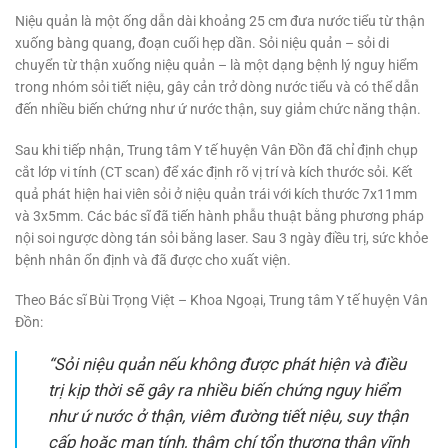
Niệu quản là một ống dẫn dài khoảng 25 cm đưa nước tiểu từ thận
xuống bàng quang, đoạn cuối hẹp dần. Sỏi niệu quản – sỏi di
chuyển từ thận xuống niệu quản – là một dạng bệnh lý nguy hiểm
trong nhóm sỏi tiết niệu, gây cản trở dòng nước tiểu và có thể dẫn
đến nhiều biến chứng như ứ nước thận, suy giảm chức năng thận.
Sau khi tiếp nhận, Trung tâm Y tế huyện Vân Đồn đã chỉ định chụp
cắt lớp vi tính (CT scan) để xác định rõ vị trí và kích thước sỏi. Kết
quả phát hiện hai viên sỏi ở niệu quản trái với kích thước 7x11mm
và 3x5mm. Các bác sĩ đã tiến hành phẫu thuật bằng phương pháp
nội soi ngược dòng tán sỏi bằng laser. Sau 3 ngày điều trị, sức khỏe
bệnh nhân ổn định và đã được cho xuất viện.
Theo Bác sĩ Bùi Trọng Việt – Khoa Ngoại, Trung tâm Y tế huyện Vân
Đồn:
“Sỏi niệu quản nếu không được phát hiện và điều
trị kịp thời sẽ gây ra nhiều biến chứng nguy hiểm
như ứ nước ở thận, viêm đường tiết niệu, suy thận
cấp hoặc mạn tính, thậm chí tổn thương thận vĩnh