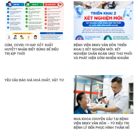
CÚM, COVID-19 HAY SỐT XUẤT
BỆNH VIỆN ĐKKV VÂN ĐỒN TRIỂN
HUYẾT? NHẬN BIẾT ĐÚNG ĐỂ ĐIỀU
KHAI 2 XÉT NGHIỆM MỚI: XÉT
TRỊ KỊP THỜI
NGHIỆM CHẨN ĐOÁN UNG THƯ PHỔI
VÀ PHÁT HIỆN SỚM NHIỄM KHUẨN
YÊU CẦU BÁO GIÁ HOÁ CHẤT, VẬT TƯ
NHA KHOA CHUYÊN SÂU TẠI BỆNH
VIỆN ĐKKV VÂN ĐỒN – TỪ ĐIỀU TRỊ
BỆNH LÝ ĐẾN PHỤC HÌNH THẨM MĨ