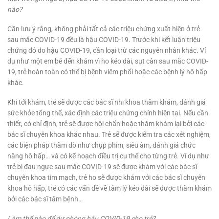
nào?
Cần lưu ý rằng, không phải tất cả các triệu chứng xuất hiện ở trẻ
sau mắc COVID-19 đều là hậu COVID-19. Trước khi kết luận triệu
chứng đó do hậu COVID-19, cần loại trừ các nguyên nhân khác. Ví
dụ như một em bé đến khám vì ho kéo dài, sụt cân sau mắc COVID-
19, trẻ hoàn toàn có thể bị bệnh viêm phổi hoặc các bệnh lý hô hấp
khác.
Khi tới khám, trẻ sẽ được các bác sĩ nhi khoa thăm khám, đánh giá
sức khỏe tổng thể, xác định các triệu chứng chính hiện tại. Nếu cần
thiết, có chỉ định, trẻ sẽ được hội chẩn hoặc thăm khám lại bởi các
bác sĩ chuyên khoa khác nhau. Trẻ sẽ được kiểm tra các xét nghiệm,
các biện pháp thăm dò như chụp phim, siêu âm, đánh giá chức
năng hô hấp… và có kế hoạch điều trị cụ thể cho từng trẻ. Ví dụ như
trẻ bị đau ngực sau mắc COVID-19 sẽ được khám với các bác sĩ
chuyên khoa tim mạch, trẻ ho sẽ được khám với các bác sĩ chuyên
khoa hô hấp, trẻ có các vấn đề về tâm lý kéo dài sẽ được thăm khám
bởi các bác sĩ tâm bệnh…
Làm thế nào để dự phòng hậu COVID-19 cho trẻ?