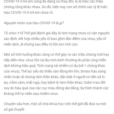
COVID-19 ở trẻ em cũng đa dạng và thay đổi, tỷ lệ mắc các triệu
chứng cũng khác nhau. Do đó, hiện nay con số chính xác tỷ lệ mắc
hậu COVID-19 ở trẻ em chưa rõ.
Nguyên nhân của hậu COVID-19 là gì?
Tổ chức Y tế Thế giới đánh giá đây là tình trạng chưa có căn nguyên
xác định, kết hợp nhiều yếu tố bao gồm đặc điểm của virus, yếu tố
miễn dịch, di chứng sau điều trị hồi sức tích cực.
Một số tình huống khác cũng có thể gây ra các triệu chứng mới hay
tiếp diễn như: virus tồn tại lâu hơn bình thường do phản ứng miễn
dịch không hiệu quả; Tình trạng tái nhiễm (ví dụ bởi 1 chủng khác
của virus); Thể lực yếu do thiếu vận động khi ốm; Stress hậu sang
chấn hoặc di chứng tâm thần khác, đặc biệt ở người có tiền sử lo
âu, trầm cảm, mất ngủ, hay bệnh lý tâm thần khác; Giảm trao đổi
oxy do hậu quả của các cục máu đông dai dẳng; Sự hình thành các
kháng thể tự miễn sau nhiễm virus.
Chuyên sâu hơn, một số nhà khoa học trên thế giới đã đưa ra một
số giả thuyết: