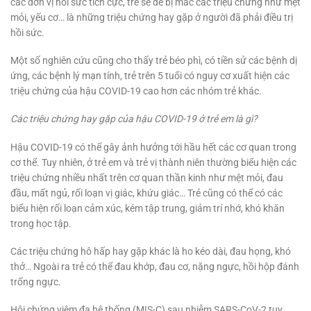
các đơn vị hồi sức tích cực, trẻ sẽ dễ bị mắc các triệu chứng như mệt
mỏi, yếu cơ… là những triệu chứng hay gặp ở người đã phải điều trị
hồi sức.
Một số nghiên cứu cũng cho thấy trẻ béo phì, có tiền sử các bệnh dị
ứng, các bệnh lý mạn tính, trẻ trên 5 tuổi có nguy cơ xuất hiện các
triệu chứng của hậu COVID-19 cao hơn các nhóm trẻ khác.
Các triệu chứng hay gặp của hậu COVID-19 ở trẻ em là gì?
Hậu COVID-19 có thể gây ảnh hưởng tới hầu hết các cơ quan trong
cơ thể. Tuy nhiên, ở trẻ em và trẻ vị thành niên thường biểu hiện các
triệu chứng nhiều nhất trên cơ quan thần kinh như mệt mỏi, đau
đầu, mất ngủ, rối loạn vị giác, khứu giác… Trẻ cũng có thể có các
biểu hiện rối loạn cảm xúc, kém tập trung, giảm trí nhớ, khó khăn
trong học tập.
Các triệu chứng hô hấp hay gặp khác là ho kéo dài, đau họng, khó
thở… Ngoài ra trẻ có thể đau khớp, đau cơ, nặng ngực, hồi hộp đánh
trống ngực.
Hội chứng viêm đa hệ thống (MIS-C) sau nhiễm SARS-CoV-2 tuy