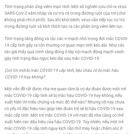
Tình trạng phản ứng viêm mạn tính: Một số nghiên cứu chỉ ra virus
SARS-CoV-2 xâm nhập và cư trú cả trong đường ruột của trẻ (chứ
không phải chỉ ở phổi). Sau khi khỏi bệnh, virus vẫn tiếp tục cư trú
trong đường ruột và kích thích tạo ra các phản ứng viêm liên tục.
Tình trạng tăng đông và tắc các vi mạch nhỏ trong đợt mắc COVID-
19 cấp tính gây ra tổn thương cơ quan mạn tính kéo dài. Như các
tác giả thấy quá trình tăng đông ở lớp nội mạch động mạch vành
gây tình trạng đau ngực kéo dài sau mắc COVID-19.
Con tôi mới bị mắc COVID-19 cấp tính, liệu cháu có bị mắc hậu
COVID-19 hay không?
Một vấn đề rất được cha mẹ quan tâm là có dự đoán được một trẻ
mắc COVID-19 cấp tính sẽ bị mắc hậu COVID-19 hay không, nếu
xuất hiện thì triệu chứng và mức độ thế nào? Nhưng tới nay chưa
có yếu tố đặc hiệu nào giúp tiên đoán trẻ sẽ bị hậu COVID-19 sau
mắc cấp tính. Một trẻ mắc COVID-19 với mức độ nhẹ cũng có thể
xuất hiện các dấu hiệu của hậu COVID-19. Tuy nhiên, nếu một trẻ
mắc COVID-19 cấp tính nguy kịch cần thở máy hoặc chăm sóc ở