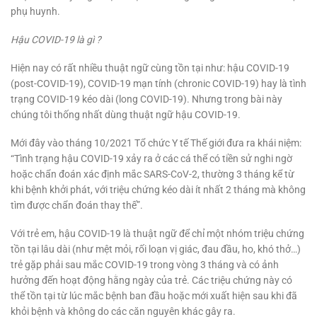
phụ huynh.
Hậu COVID-19 là gì ?
Hiện nay có rất nhiều thuật ngữ cùng tồn tại như: hậu COVID-19
(post-COVID-19), COVID-19 mạn tính (chronic COVID-19) hay là tình
trạng COVID-19 kéo dài (long COVID-19). Nhưng trong bài này
chúng tôi thống nhất dùng thuật ngữ hậu COVID-19.
Mới đây vào tháng 10/2021 Tổ chức Y tế Thế giới đưa ra khái niệm:
“Tình trạng hậu COVID-19 xảy ra ở các cá thể có tiền sử nghi ngờ
hoặc chẩn đoán xác định mắc SARS-CoV-2, thường 3 tháng kể từ
khi bệnh khởi phát, với triệu chứng kéo dài ít nhất 2 tháng mà không
tìm được chẩn đoán thay thế”.
Với trẻ em, hậu COVID-19 là thuật ngữ để chỉ một nhóm triệu chứng
tồn tại lâu dài (như mệt mỏi, rối loạn vị giác, đau đầu, ho, khó thở…)
trẻ gặp phải sau mắc COVID-19 trong vòng 3 tháng và có ảnh
hưởng đến hoạt động hằng ngày của trẻ. Các triệu chứng này có
thể tồn tại từ lúc mắc bệnh ban đầu hoặc mới xuất hiện sau khi đã
khỏi bệnh và không do các căn nguyên khác gây ra.