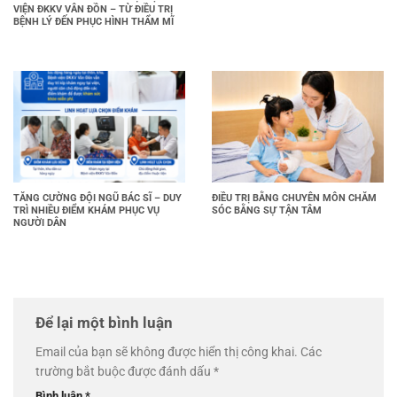
VIỆN ĐKKV VÂN ĐỒN – TỪ ĐIỀU TRỊ
BỆNH LÝ ĐẾN PHỤC HÌNH THẨM MĨ
TĂNG CƯỜNG ĐỘI NGŨ BÁC SĨ – DUY
ĐIỀU TRỊ BẰNG CHUYÊN MÔN CHĂM
TRÌ NHIỀU ĐIỂM KHÁM PHỤC VỤ
SÓC BẰNG SỰ TẬN TÂM
NGƯỜI DÂN
Để lại một bình luận
Email của bạn sẽ không được hiển thị công khai.
Các
trường bắt buộc được đánh dấu
*
Bình luận
*