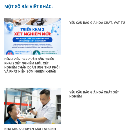
MỘT SỐ BÀI VIẾT KHÁC:
YÊU CẦU BÁO GIÁ HOÁ CHẤT, VẬT TƯ
BỆNH VIỆN ĐKKV VÂN ĐỒN TRIỂN
KHAI 2 XÉT NGHIỆM MỚI: XÉT
NGHIỆM CHẨN ĐOÁN UNG THƯ PHỔI
VÀ PHÁT HIỆN SỚM NHIỄM KHUẨN
YÊU CẦU BÁO GIÁ HOÁ CHẤT XÉT
NGHIỆM
NHA KHOA CHUYÊN SÂU TẠI BỆNH