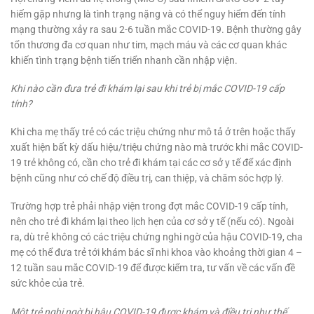
hiếm gặp nhưng là tình trạng nặng và có thể nguy hiểm đến tính
mạng thường xảy ra sau 2-6 tuần mắc COVID-19. Bệnh thường gây
tổn thương đa cơ quan như tim, mạch máu và các cơ quan khác
khiến tình trạng bệnh tiến triển nhanh cần nhập viện.
Khi nào cần đưa trẻ đi khám lại sau khi trẻ bị mắc COVID-19 cấp
tính?
Khi cha mẹ thấy trẻ có các triệu chứng như mô tả ở trên hoặc thấy
xuất hiện bất kỳ dấu hiệu/triệu chứng nào mà trước khi mắc COVID-
19 trẻ không có, cần cho trẻ đi khám tại các cơ sở y tế để xác định
bệnh cũng như có chế độ điều trị, can thiệp, và chăm sóc hợp lý.
Trường hợp trẻ phải nhập viện trong đợt mắc COVID-19 cấp tính,
nên cho trẻ đi khám lại theo lịch hẹn của cơ sở y tế (nếu có). Ngoài
ra, dù trẻ không có các triệu chứng nghi ngờ của hậu COVID-19, cha
mẹ có thể đưa trẻ tới khám bác sĩ nhi khoa vào khoảng thời gian 4 –
12 tuần sau mắc COVID-19 để được kiểm tra, tư vấn về các vấn đề
sức khỏe của trẻ.
Một trẻ nghi ngờ bị hậu COVID-19 được khám và điều trị như thế