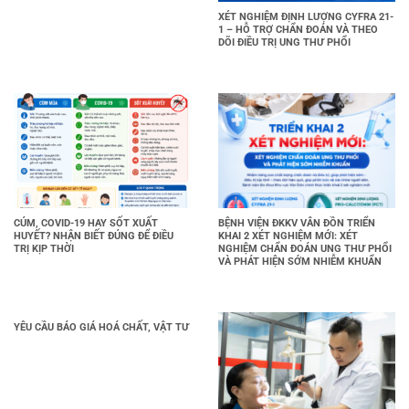
XÉT NGHIỆM ĐỊNH LƯỢNG CYFRA 21-
1 – HỖ TRỢ CHẨN ĐOÁN VÀ THEO
DÕI ĐIỀU TRỊ UNG THƯ PHỔI
CÚM, COVID-19 HAY SỐT XUẤT
BỆNH VIỆN ĐKKV VÂN ĐỒN TRIỂN
HUYẾT? NHẬN BIẾT ĐÚNG ĐỂ ĐIỀU
KHAI 2 XÉT NGHIỆM MỚI: XÉT
TRỊ KỊP THỜI
NGHIỆM CHẨN ĐOÁN UNG THƯ PHỔI
VÀ PHÁT HIỆN SỚM NHIỄM KHUẨN
YÊU CẦU BÁO GIÁ HOÁ CHẤT, VẬT TƯ