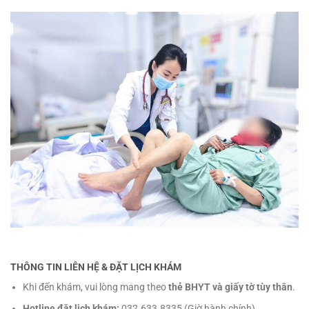
THÔNG TIN LIÊN HỆ & ĐẶT LỊCH KHÁM
Khi đến khám, vui lòng mang theo
thẻ BHYT và giấy tờ tùy thân
.
Hotline đặt lịch khám:
032.633.8335 (Giờ hành chính).