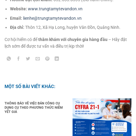
Website:
www.trungtamytevandon.vn
Email:
lienhe@trungtamytevandon.vn
Địa chỉ:
Thôn 12, Xã Hạ Long, huyện Vân Đồn, Quảng Ninh.
Cơ hội hiếm có để
thăm khám với chuyên gia hàng đầu
– Hãy đặt
lịch sớm để được tư vấn và điều trị kịp thời!
MỘT SỐ BÀI VIẾT KHÁC:
THÔNG BÁO VỀ VIỆC BÁN CÔNG CỤ
DỤNG CỤ THEO PHƯƠNG THỨC NIÊM
YẾT GIÁ