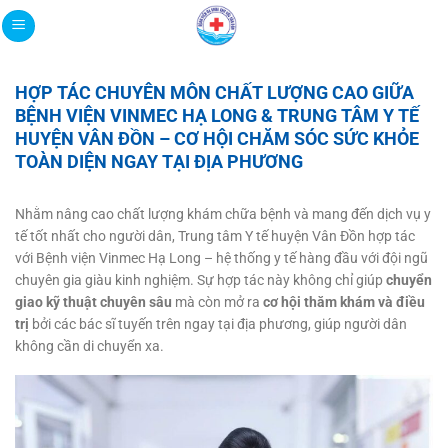
Bỏ
qua
nội
dung
HỢP TÁC CHUYÊN MÔN CHẤT LƯỢNG CAO GIỮA
BỆNH VIỆN VINMEC HẠ LONG & TRUNG TÂM Y TẾ
HUYỆN VÂN ĐỒN – CƠ HỘI CHĂM SÓC SỨC KHỎE
TOÀN DIỆN NGAY TẠI ĐỊA PHƯƠNG
Nhằm nâng cao chất lượng khám chữa bệnh và mang đến dịch vụ y
tế tốt nhất cho người dân, Trung tâm Y tế huyện Vân Đồn hợp tác
với Bệnh viện Vinmec Hạ Long – hệ thống y tế hàng đầu với đội ngũ
chuyên gia giàu kinh nghiệm. Sự hợp tác này không chỉ giúp
chuyển
giao kỹ thuật chuyên sâu
mà còn mở ra
cơ hội thăm khám và điều
trị
bởi các bác sĩ tuyến trên ngay tại địa phương, giúp người dân
không cần di chuyển xa.