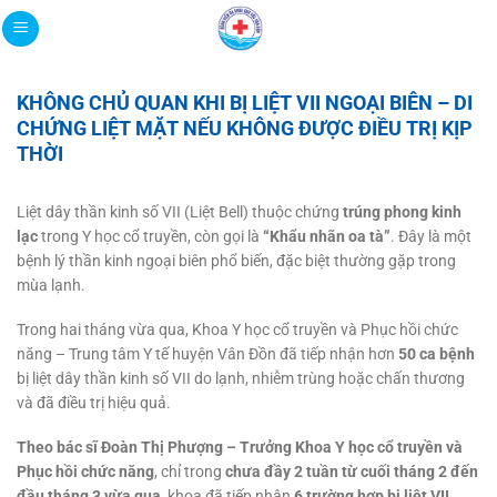
Bỏ
qua
nội
dung
KHÔNG CHỦ QUAN KHI BỊ LIỆT VII NGOẠI BIÊN – DI
CHỨNG LIỆT MẶT NẾU KHÔNG ĐƯỢC ĐIỀU TRỊ KỊP
THỜI
Liệt dây thần kinh số VII (Liệt Bell) thuộc chứng
trúng phong kinh
lạc
trong Y học cổ truyền, còn gọi là
“Khẩu nhãn oa tà”
. Đây là một
bệnh lý thần kinh ngoại biên phổ biến, đặc biệt thường gặp trong
mùa lạnh.
Trong hai tháng vừa qua, Khoa Y học cổ truyền và Phục hồi chức
năng – Trung tâm Y tế huyện Vân Đồn đã tiếp nhận hơn
50 ca bệnh
bị liệt dây thần kinh số VII do lạnh, nhiễm trùng hoặc chấn thương
và đã điều trị hiệu quả.
Theo bác sĩ Đoàn Thị Phượng – Trưởng Khoa Y học cổ truyền và
Phục hồi chức năng
, chỉ trong
chưa đầy 2 tuần từ cuối tháng 2 đến
đầu tháng 3 vừa qua
, khoa đã tiếp nhận
6 trường hợp bị liệt VII