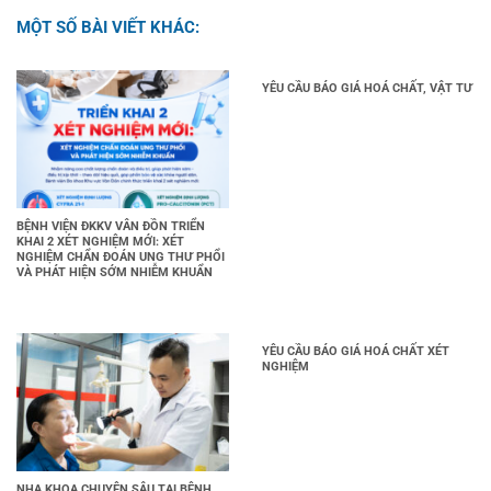
MỘT SỐ BÀI VIẾT KHÁC:
YÊU CẦU BÁO GIÁ HOÁ CHẤT, VẬT TƯ
BỆNH VIỆN ĐKKV VÂN ĐỒN TRIỂN
KHAI 2 XÉT NGHIỆM MỚI: XÉT
NGHIỆM CHẨN ĐOÁN UNG THƯ PHỔI
VÀ PHÁT HIỆN SỚM NHIỄM KHUẨN
YÊU CẦU BÁO GIÁ HOÁ CHẤT XÉT
NGHIỆM
NHA KHOA CHUYÊN SÂU TẠI BỆNH