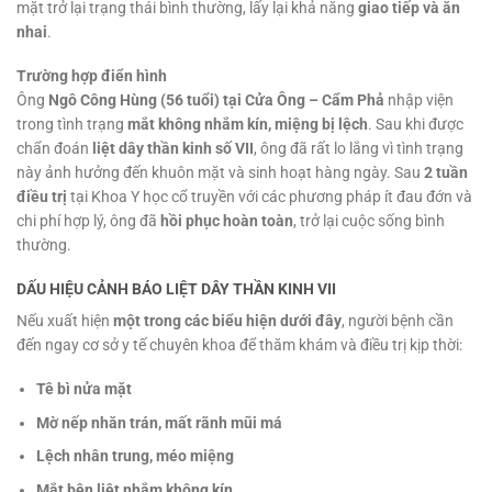
mặt trở lại trạng thái bình thường, lấy lại khả năng
giao tiếp và ăn
nhai
.
Trường hợp điển hình
Ông
Ngô Công Hùng (56 tuổi) tại Cửa Ông – Cẩm Phả
nhập viện
trong tình trạng
mắt không nhắm kín, miệng bị lệch
. Sau khi được
chẩn đoán
liệt dây thần kinh số VII
, ông đã rất lo lắng vì tình trạng
này ảnh hưởng đến khuôn mặt và sinh hoạt hàng ngày. Sau
2 tuần
điều trị
tại Khoa Y học cổ truyền với các phương pháp ít đau đớn và
chi phí hợp lý, ông đã
hồi phục hoàn toàn
, trở lại cuộc sống bình
thường.
DẤU HIỆU CẢNH BÁO LIỆT DÂY THẦN KINH VII
Nếu xuất hiện
một trong các biểu hiện dưới đây
, người bệnh cần
đến ngay cơ sở y tế chuyên khoa để thăm khám và điều trị kịp thời:
Tê bì nửa mặt
Mờ nếp nhăn trán, mất rãnh mũi má
Lệch nhân trung, méo miệng
Mắt bên liệt nhắm không kín