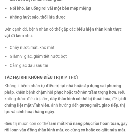
Nói khó, ăn uống rơi vãi một bên mép miệng
Không huýt sáo, thổi lửa được
Bên cạnh đó, bệnh nhân có thể gặp các
biểu hiện thần kinh thực
vật đi kèm
như:
Chảy nước mắt, khô mắt
Giảm vị giác, giảm tiết nước bọt
Cảm giác đau sau tai
TÁC HẠI KHI KHÔNG ĐIỀU TRỊ KỊP THỜI
Không ít bệnh nhân
tự điều trị tại nhà hoặc áp dụng sai phương
pháp
, khiến bệnh
chậm hồi phục hoặc trở nên trầm trọng hơn
. Nếu
không được điều trị sớm,
dây thần kinh có thể bị thoái hóa
, để lại
di
chứng liệt mặt vĩnh viễn
, ảnh hưởng đến
gương mặt, giao tiếp, thị
lực và sinh hoạt hàng ngày
.
Điều trị muộn còn có thể
làm mất khả năng phục hồi hoàn toàn
, gây
rối loạn vận động thần kinh mặt, co cứng cơ hoặc co giật nửa mặt
.