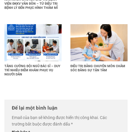
VIỆN ĐKKV VÂN ĐỒN – TỪ ĐIỀU TRỊ
BỆNH LÝ ĐẾN PHỤC HÌNH THẨM MĨ
TĂNG CƯỜNG ĐỘI NGŨ BÁC SĨ – DUY
ĐIỀU TRỊ BẰNG CHUYÊN MÔN CHĂM
TRÌ NHIỀU ĐIỂM KHÁM PHỤC VỤ
SÓC BẰNG SỰ TẬN TÂM
NGƯỜI DÂN
Để lại một bình luận
Email của bạn sẽ không được hiển thị công khai.
Các
trường bắt buộc được đánh dấu
*