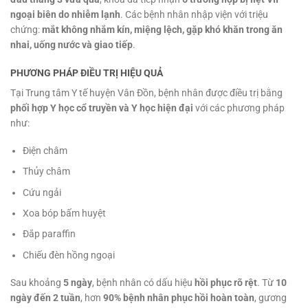
ngoại biên do nhiễm lạnh
. Các bệnh nhân nhập viện với triệu
chứng:
mắt không nhắm kín, miệng lệch, gặp khó khăn trong ăn
nhai, uống nước và giao tiếp
.
PHƯƠNG PHÁP ĐIỀU TRỊ HIỆU QUẢ
Tại Trung tâm Y tế huyện Vân Đồn, bệnh nhân được điều trị bằng
phối hợp Y học cổ truyền và Y học hiện đại
với các phương pháp
như:
Điện châm
Thủy châm
Cứu ngải
Xoa bóp bấm huyệt
Đắp paraffin
Chiếu đèn hồng ngoại
Sau khoảng
5 ngày
, bệnh nhân có dấu hiệu
hồi phục rõ rệt
. Từ
10
ngày đến 2 tuần
, hơn
90% bệnh nhân phục hồi hoàn toàn
, gương