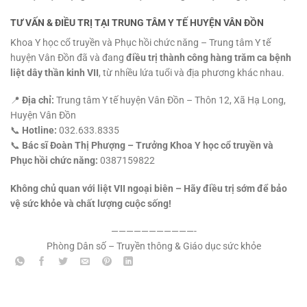
TƯ VẤN & ĐIỀU TRỊ TẠI TRUNG TÂM Y TẾ HUYỆN VÂN ĐỒN
Khoa Y học cổ truyền và Phục hồi chức năng – Trung tâm Y tế
huyện Vân Đồn đã và đang
điều trị thành công hàng trăm ca bệnh
liệt dây thần kinh VII
, từ nhiều lứa tuổi và địa phương khác nhau.
📍
Địa chỉ:
Trung tâm Y tế huyện Vân Đồn – Thôn 12, Xã Hạ Long,
Huyện Vân Đồn
📞
Hotline:
032.633.8335
📞
Bác sĩ Đoàn Thị Phượng – Trưởng Khoa Y học cổ truyền và
Phục hồi chức năng:
0387159822
Không chủ quan với liệt VII ngoại biên – Hãy điều trị sớm để bảo
vệ sức khỏe và chất lượng cuộc sống!
———————————-
Phòng Dân số – Truyền thông & Giáo dục sức khỏe