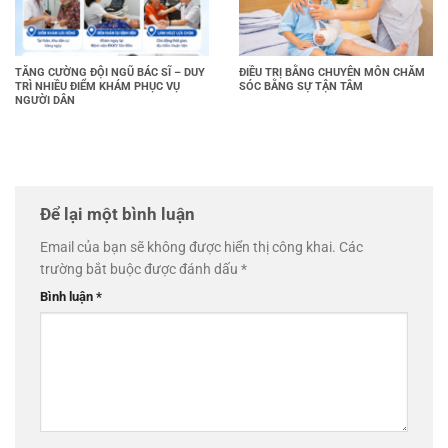
TĂNG CƯỜNG ĐỘI NGŨ BÁC SĨ – DUY
ĐIỀU TRỊ BẰNG CHUYÊN MÔN CHĂM
TRÌ NHIỀU ĐIỂM KHÁM PHỤC VỤ
SÓC BẰNG SỰ TẬN TÂM
NGƯỜI DÂN
Để lại một bình luận
Email của bạn sẽ không được hiển thị công khai.
Các
trường bắt buộc được đánh dấu
*
Bình luận
*