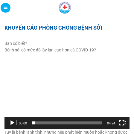
Bỏ
qua
nội
dung
KHUYẾN CÁO PHÒNG CHỐNG BỆNH SỞI
Bạn có biết?
Bệnh sởi có mức độ lây lan cao hơn cả COVID-19?
Trình
chơi
Video
00:00
04:24
Tuy là bệnh lành tính, nhưng nếu phát hiện muộn hoặc không được