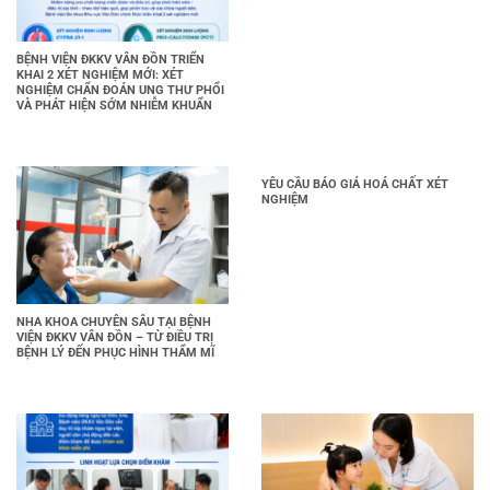
BỆNH VIỆN ĐKKV VÂN ĐỒN TRIỂN
KHAI 2 XÉT NGHIỆM MỚI: XÉT
NGHIỆM CHẨN ĐOÁN UNG THƯ PHỔI
VÀ PHÁT HIỆN SỚM NHIỄM KHUẨN
YÊU CẦU BÁO GIÁ HOÁ CHẤT XÉT
NGHIỆM
NHA KHOA CHUYÊN SÂU TẠI BỆNH
VIỆN ĐKKV VÂN ĐỒN – TỪ ĐIỀU TRỊ
BỆNH LÝ ĐẾN PHỤC HÌNH THẨM MĨ