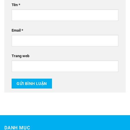
Tên
*
Email
*
Trang web
DANH MỤC