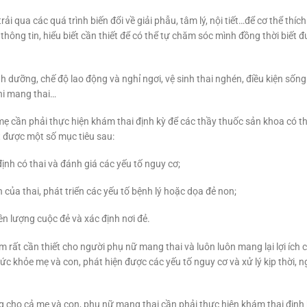
ải qua các quá trình biến đổi về giải phẫu, tâm lý, nội tiết…để cơ thể thích
hông tin, hiểu biết cần thiết để có thể tự chăm sóc mình đồng thời biết 
 dưỡng, chế độ lao động và nghỉ ngơi, vệ sinh thai nghén, điều kiện sống
hi mang thai…
ẹ cần phải thực hiện khám thai định kỳ để các thầy thuốc sản khoa có t
t được một số mục tiêu sau:
ịnh có thai và đánh giá các yếu tố nguy cơ;
ển của thai, phát triển các yếu tố bệnh lý hoặc dọa đẻ non;
iên lượng cuộc đẻ và xác định nơi đẻ.
àm rất cần thiết cho người phụ nữ mang thai và luôn luôn mang lại lợi ích
ức khỏe mẹ và con, phát hiện được các yếu tố nguy cơ và xử lý kịp thời, 
ng cho cả mẹ và con, phụ nữ mang thai cần phải thực hiện khám thai định k