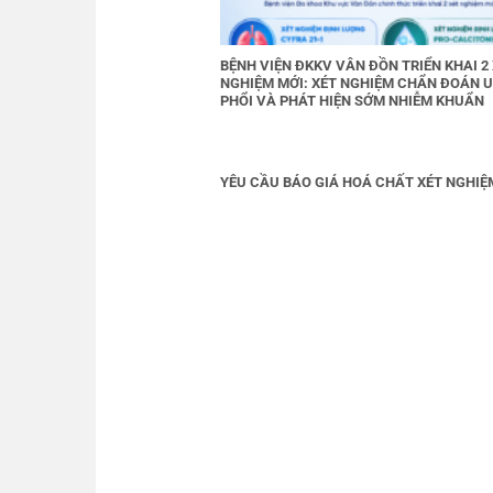
BỆNH VIỆN ĐKKV VÂN ĐỒN TRIỂN KHAI 2
NGHIỆM MỚI: XÉT NGHIỆM CHẨN ĐOÁN 
PHỔI VÀ PHÁT HIỆN SỚM NHIỄM KHUẨN
YÊU CẦU BÁO GIÁ HOÁ CHẤT XÉT NGHIỆ