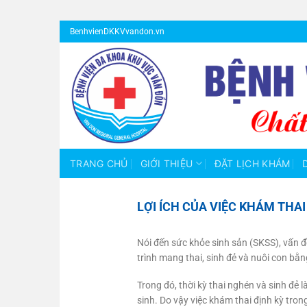
Bỏ
BenhvienDKKVvandon.vn
qua
nội
dung
TRANG CHỦ
GIỚI THIỆU
ĐẶT LỊCH KHÁM
LỢI ÍCH CỦA VIỆC KHÁM THAI
Nói đến sức khỏe sinh sản (SKSS), vấn 
trình mang thai, sinh đẻ và nuôi con bằ
Trong đó, thời kỳ thai nghén và sinh đẻ 
sinh. Do vậy việc khám thai định kỳ trong