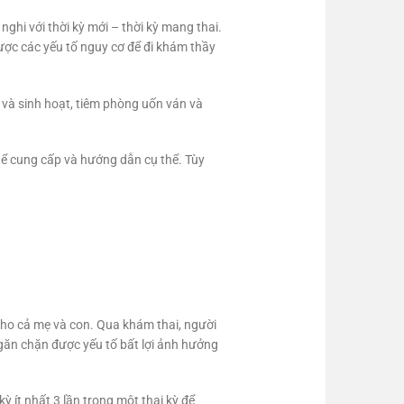
 nghi với thời kỳ mới – thời kỳ mang thai.
được các yếu tố nguy cơ để đi khám thầy
 và sinh hoạt, tiêm phòng uốn ván và
hể cung cấp và hướng dẫn cụ thể. Tùy
 cho cả mẹ và con. Qua khám thai, người
ngăn chặn được yếu tố bất lợi ảnh hưởng
ỳ ít nhất 3 lần trong một thai kỳ để