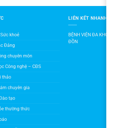
ỨC
LIÊN KẾT NHANH
 Sức khoẻ
BỆNH VIỆN ĐA KHOA KHU V
ĐỒN
ác Đảng
ộng chuyên môn
ọc Công nghệ – CĐS
i thảo
hám chuyên gia
Đào tạo
ỏe thường thức
báo