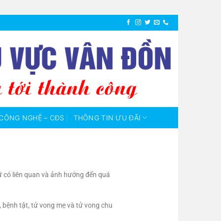
CÔNG NGHỆ – CĐS
THÔNG TIN ƯU ĐÃI
ữ có liên quan và ảnh hướng đến quá
e, bệnh tật, tử vong mẹ và tử vong chu