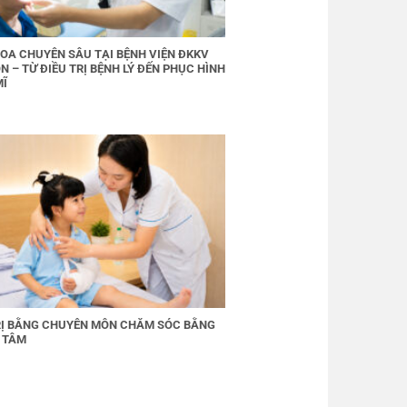
OA CHUYÊN SÂU TẠI BỆNH VIỆN ĐKKV
N – TỪ ĐIỀU TRỊ BỆNH LÝ ĐẾN PHỤC HÌNH
MĨ
RỊ BẰNG CHUYÊN MÔN CHĂM SÓC BẰNG
 TÂM