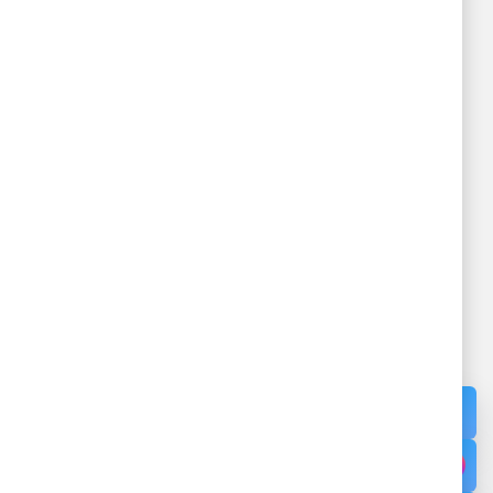
BỆNH VIỆN ĐA KHOA KHU VỰC
VÂN ĐỒN
ỰC VÂN
Đang cấp phép - Giấy phép: /GP-
TTTTT - Cấp ngày - Cấp bởi Sở Thông
Tin và Truyền Thông tỉnh Quảng Ninh
Địa chỉ: Thôn 12, Đặc khu Vân Đồn,
Tỉnh Quảng Ninh
Cơ sở 2: Khu 1, Đặc khu Cô Tô,
Quảng Ninh.
Điện thoại:
02033.874.255
Cấp cứu:
0886.891.685