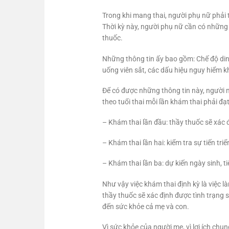
Trong khi mang thai, người phụ nữ phải tr
Thời kỳ này, người phụ nữ cần có những t
thuốc.
Những thông tin ấy bao gồm: Chế độ dinh
uống viên sắt, các dấu hiệu nguy hiểm k
Để có được những thông tin này, người m
theo tuổi thai mỗi lần khám thai phải đạ
– Khám thai lần đầu: thầy thuốc sẽ xác đ
– Khám thai lần hai: kiểm tra sự tiến tri
– Khám thai lần ba: dự kiến ngày sinh, t
Như vậy việc khám thai định kỳ là việc l
thầy thuốc sẽ xác định được tình trạng s
đến sức khỏe cả mẹ và con.
Vì sức khỏe của người mẹ, vì lợi ích chu