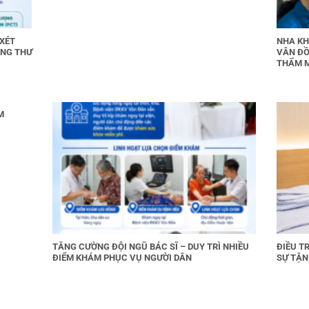
 XÉT
NHA KH
UNG THƯ
VÂN ĐỒ
THẨM 
M
TĂNG CƯỜNG ĐỘI NGŨ BÁC SĨ – DUY TRÌ NHIỀU
ĐIỀU T
ĐIỂM KHÁM PHỤC VỤ NGƯỜI DÂN
SỰ TẬN