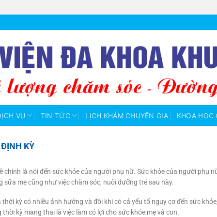
DỊCH VỤ
TIN TỨC
LỊCH KHÁM CHUYÊN GIA
KHOA HỌC 
 ĐỊNH KỲ
đề chính là nói đến sức khỏe của người phụ nữ. Sức khỏe của người phụ n
ng sữa mẹ cũng như việc chăm sóc, nuôi dưỡng trẻ sau này.
là thời kỳ có nhiều ảnh hưởng và đôi khi có cả yếu tố nguy cơ đến sức khỏ
 thời kỳ mang thai là việc làm có lợi cho sức khỏe mẹ và con.