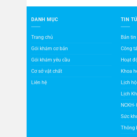
DANH MỤC
TIN T
Trang chủ
Bản tin
Gói khám cơ bản
Công t
Gói khám yêu cầu
Hoạt đ
Cơ sở vật chất
Khoa h
Liên hệ
Lịch hộ
Lịch K
NCKH- 
Sức kh
Thông 