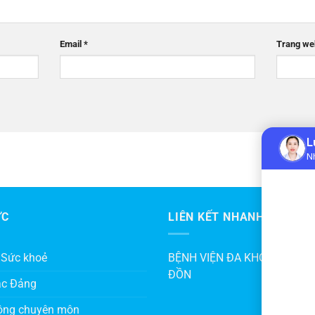
Email
*
Trang we
ỨC
LIÊN KẾT NHANH
 Sức khoẻ
BỆNH VIỆN ĐA KHOA KHU V
ĐỒN
ác Đảng
ộng chuyên môn