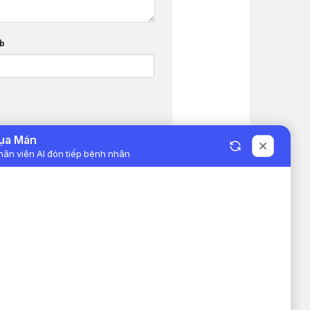
b
BỆNH VIỆN ĐA KHOA KHU VỰC
VÂN ĐỒN
ỰC VÂN
Đang cấp phép - Giấy phép: /GP-
TTTTT - Cấp ngày - Cấp bởi Sở Thông
Tin và Truyền Thông tỉnh Quảng Ninh