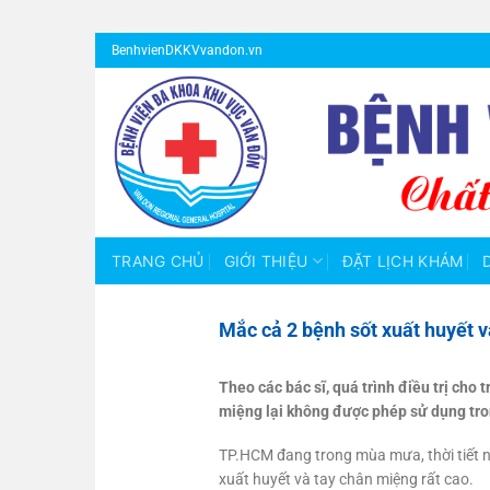
Bỏ
BenhvienDKKVvandon.vn
qua
nội
dung
TRANG CHỦ
GIỚI THIỆU
ĐẶT LỊCH KHÁM
Mắc cả 2 bệnh sốt xuất huyết v
Theo các bác sĩ, quá trình điều trị cho
miệng lại không được phép sử dụng tron
TP.HCM đang trong mùa mưa, thời tiết nó
xuất huyết và tay chân miệng rất cao.