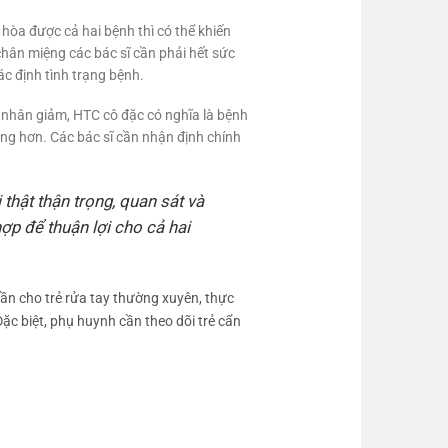
hòa được cả hai bệnh thì có thể khiến
chân miệng các bác sĩ cần phải hết sức
c định tình trạng bệnh.
 nhân giảm, HTC cô đặc có nghĩa là bệnh
ặng hơn. Các bác sĩ cần nhận định chính
thật thận trọng, quan sát và
ợp để thuận lợi cho cả hai
ần cho trẻ rửa tay thường xuyên, thực
ặc biệt, phụ huynh cần theo dõi trẻ cẩn