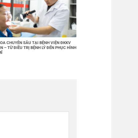
OA CHUYÊN SÂU TẠI BỆNH VIỆN ĐKKV
N – TỪ ĐIỀU TRỊ BỆNH LÝ ĐẾN PHỤC HÌNH
MĨ