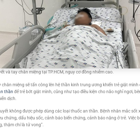
uyết và tay chân miệng tại TP.HCM, nguy cơ đồng nhiễm cao.
ay chân miệng sẽ tấn công lên hệ thần kinh trung ương khiến trẻ giật mình c
an thần
để trẻ bớt giật mình, cũng như tạo điều kiện cho não nghỉ ngơi, bê
iễn dịch.
ất huyết không được phép dùng các loại thuốc an thần. Bệnh nhân mắc sốt 
iệu chứng, dấu hiệu sốc, cảnh báo biến chứng, cảnh báo nặng ở trẻ. Việc b
, thậm chí là tử vong”.