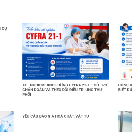
G CỤ
XÉT NGHIỆM ĐỊNH LƯỢNG CYFRA 21-1 – HỖ TRỢ
CÚM, C
CHẨN ĐOÁN VÀ THEO DÕI ĐIỀU TRỊ UNG THƯ
BIẾT ĐÚ
PHỔI
YÊU CẦU BÁO GIÁ HOÁ CHẤT, VẬT TƯ