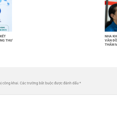
 XÉT
NHA KH
UNG THƯ
VÂN ĐỒ
THẨM 
ị công khai.
Các trường bắt buộc được đánh dấu
*