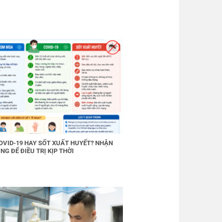
OVID-19 HAY SỐT XUẤT HUYẾT? NHẬN
NG ĐỂ ĐIỀU TRỊ KỊP THỜI