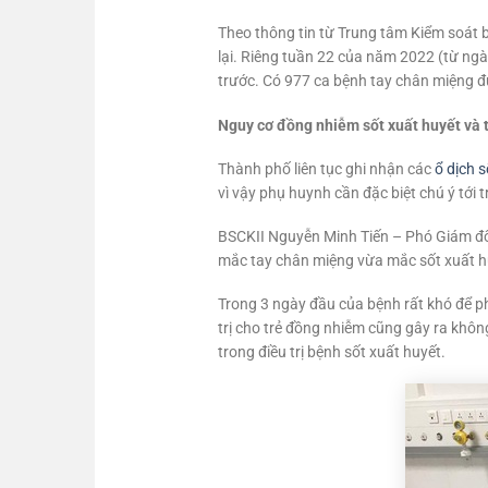
Theo thông tin từ Trung tâm Kiểm soát 
lại. Riêng tuần 22 của năm 2022 (từ ng
trước. Có 977 ca bệnh tay chân miệng đư
Nguy cơ đồng nhiễm sốt xuất huyết và 
Thành phố liên tục ghi nhận các
ổ dịch s
vì vậy phụ huynh cần đặc biệt chú ý tới 
BSCKII Nguyễn Minh Tiến – Phó Giám đốc
mắc tay chân miệng vừa mắc sốt xuất huy
Trong 3 ngày đầu của bệnh rất khó để ph
trị cho trẻ đồng nhiễm cũng gây ra khôn
trong điều trị bệnh sốt xuất huyết.