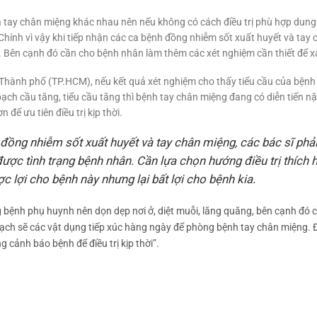
à tay chân miệng khác nhau nên nếu không có cách điều trị phù hợp dung 
Chính vì vậy khi tiếp nhận các ca bệnh đồng nhiễm sốt xuất huyết và tay 
. Bên cạnh đó cần cho bệnh nhân làm thêm các xét nghiệm cần thiết để xá
hành phố (TP.HCM), nếu kết quả xét nghiệm cho thấy tiểu cầu của bệnh
ạch cầu tăng, tiểu cầu tăng thì bệnh tay chân miệng đang có diễn tiến n
ể ưu tiên điều trị kịp thời.
đồng nhiễm sốt xuất huyết và tay chân miệng, các bác sĩ phải 
ược tình trạng bệnh nhân. Cần lựa chọn hướng điều trị thích h
ợc lợi cho bệnh này nhưng lại bất lợi cho bệnh kia.
 bệnh phụ huynh nên dọn dẹp nơi ở, diệt muỗi, lăng quăng, bên cạnh đó c
sạch sẽ các vật dụng tiếp xúc hàng ngày để phòng bệnh tay chân miệng. Đ
 cảnh báo bệnh để điều trị kịp thời”.