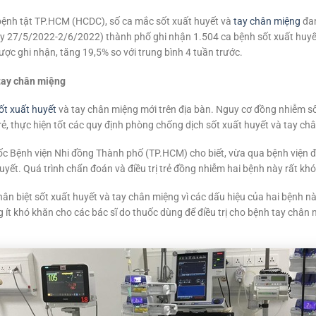
bệnh tật TP.HCM (HCDC), số ca mắc sốt xuất huyết và
tay chân miệng
đan
ày 27/5/2022-2/6/2022) thành phố ghi nhận 1.504 ca bệnh sốt xuất huyết
ợc ghi nhận, tăng 19,5% so với trung bình 4 tuần trước.
tay chân miệng
ốt xuất huyết
và tay chân miệng mới trên địa bàn. Nguy cơ đồng nhiễm số
trẻ, thực hiện tốt các quy định phòng chống dịch sốt xuất huyết và tay ch
 Bệnh viện Nhi đồng Thành phố (TP.HCM) cho biết, vừa qua bệnh viện đã
ết. Quá trình chẩn đoán và điều trị trẻ đồng nhiễm hai bệnh này rất khó
ân biệt sốt xuất huyết và tay chân miệng vì các dấu hiệu của hai bệnh nà
g ít khó khăn cho các bác sĩ do thuốc dùng để điều trị cho bệnh tay châ