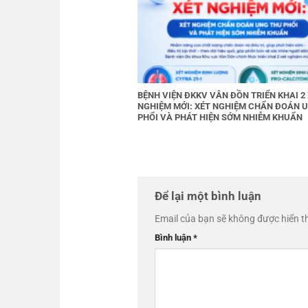
BỆNH VIỆN ĐKKV VÂN ĐỒN TRIỂN KHAI 2
NGHIỆM MỚI: XÉT NGHIỆM CHẨN ĐOÁN 
PHỔI VÀ PHÁT HIỆN SỚM NHIỄM KHUẨN
Để lại một bình luận
Email của bạn sẽ không được hiển th
Bình luận
*