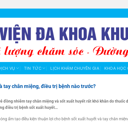
DỊCH VỤ
TIN TỨC
LỊCH KHÁM CHUYÊN GIA
KHOA HỌC 
à tay chân miệng, điều trị bệnh nào trước?
 trẻ đồng nhiễm tay chân miệng và sốt xuất huyết rất khó khăn do thuốc 
g điều trị bệnh sốt xuất huyết…
ng ẩm tạo điều kiện thuận lợi cho bệnh sốt xuất huyết và tay chân miệng