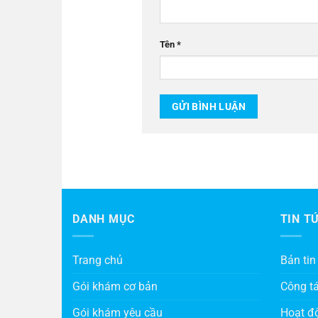
Tên
*
DANH MỤC
TIN T
Trang chủ
Bản tin
Gói khám cơ bản
Công t
Gói khám yêu cầu
Hoạt đ