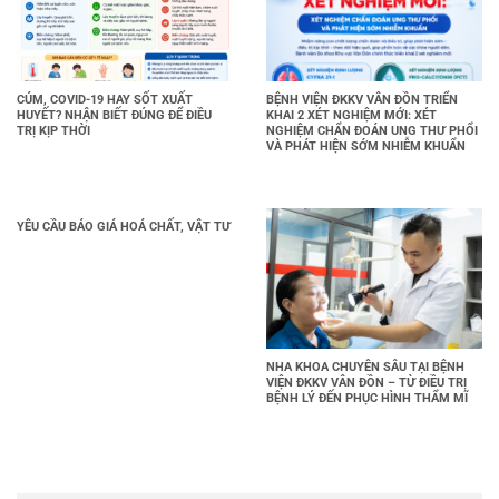
CÚM, COVID-19 HAY SỐT XUẤT
BỆNH VIỆN ĐKKV VÂN ĐỒN TRIỂN
HUYẾT? NHẬN BIẾT ĐÚNG ĐỂ ĐIỀU
KHAI 2 XÉT NGHIỆM MỚI: XÉT
TRỊ KỊP THỜI
NGHIỆM CHẨN ĐOÁN UNG THƯ PHỔI
VÀ PHÁT HIỆN SỚM NHIỄM KHUẨN
YÊU CẦU BÁO GIÁ HOÁ CHẤT, VẬT TƯ
NHA KHOA CHUYÊN SÂU TẠI BỆNH
VIỆN ĐKKV VÂN ĐỒN – TỪ ĐIỀU TRỊ
BỆNH LÝ ĐẾN PHỤC HÌNH THẨM MĨ