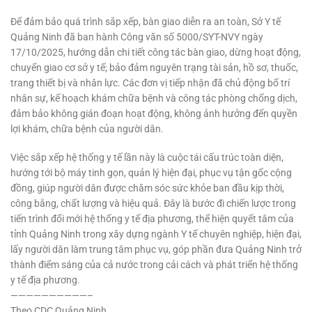
Để đảm bảo quá trình sắp xếp, bàn giao diễn ra an toàn, Sở Y tế
Quảng Ninh đã ban hành Công văn số 5000/SYT-NVY ngày
17/10/2025, hướng dẫn chi tiết công tác bàn giao, dừng hoạt động,
chuyển giao cơ sở y tế; bảo đảm nguyên trạng tài sản, hồ sơ, thuốc,
trang thiết bị và nhân lực. Các đơn vị tiếp nhận đã chủ động bố trí
nhân sự, kế hoạch khám chữa bệnh và công tác phòng chống dịch,
đảm bảo không gián đoạn hoạt động, không ảnh hưởng đến quyền
lợi khám, chữa bệnh của người dân.
Việc sắp xếp hệ thống y tế lần này là cuộc tái cấu trúc toàn diện,
hướng tới bộ máy tinh gọn, quản lý hiện đại, phục vụ tận gốc cộng
đồng, giúp người dân được chăm sóc sức khỏe ban đầu kịp thời,
công bằng, chất lượng và hiệu quả. Đây là bước đi chiến lược trong
tiến trình đổi mới hệ thống y tế địa phương, thể hiện quyết tâm của
tỉnh Quảng Ninh trong xây dựng ngành Y tế chuyên nghiệp, hiện đại,
lấy người dân làm trung tâm phục vụ, góp phần đưa Quảng Ninh trở
thành điểm sáng của cả nước trong cải cách và phát triển hệ thống
y tế địa phương.
——————————–
Theo CDC Quảng Ninh.