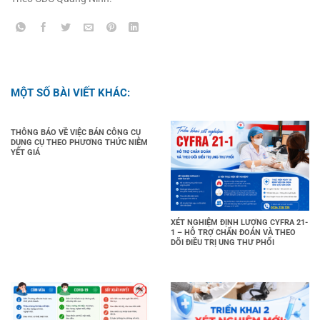
MỘT SỐ BÀI VIẾT KHÁC:
THÔNG BÁO VỀ VIỆC BÁN CÔNG CỤ
DỤNG CỤ THEO PHƯƠNG THỨC NIÊM
YẾT GIÁ
XÉT NGHIỆM ĐỊNH LƯỢNG CYFRA 21-
1 – HỖ TRỢ CHẨN ĐOÁN VÀ THEO
DÕI ĐIỀU TRỊ UNG THƯ PHỔI