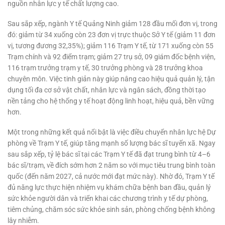
nguồn nhân lực y tế chất lượng cao.
Sau sắp xếp, ngành Y tế Quảng Ninh giảm 128 đầu mối đơn vị, trong
đó: giảm từ 34 xuống còn 23 đơn vị trực thuộc Sở Y tế (giảm 11 đơn
vị, tương đương 32,35%); giảm 116 Trạm Y tế, từ 171 xuống còn 55
Trạm chính và 92 điểm trạm; giảm 27 trụ sở, 09 giám đốc bệnh viện,
116 trạm trưởng trạm y tế, 30 trưởng phòng và 28 trưởng khoa
chuyên môn. Việc tinh giản này giúp nâng cao hiệu quả quản lý, tận
dụng tối đa cơ sở vật chất, nhân lực và ngân sách, đồng thời tạo
nền tảng cho hệ thống y tế hoạt động linh hoạt, hiệu quả, bền vững
hơn.
Một trong những kết quả nổi bật là việc điều chuyển nhân lực hệ Dự
phòng về Trạm Y tế, giúp tăng mạnh số lượng bác sĩ tuyến xã. Ngay
sau sắp xếp, tỷ lệ bác sĩ tại các Trạm Y tế đã đạt trung bình từ 4–6
bác sĩ/trạm, về đích sớm hơn 2 năm so với mục tiêu trung bình toàn
quốc (đến năm 2027, cả nước mới đạt mức này). Nhờ đó, Trạm Y tế
đủ năng lực thực hiện nhiệm vụ khám chữa bệnh ban đầu, quản lý
sức khỏe người dân và triển khai các chương trình y tế dự phòng,
tiêm chủng, chăm sóc sức khỏe sinh sản, phòng chống bệnh không
lây nhiễm.