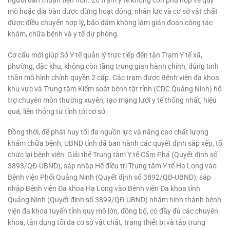
người dân thuận tiện hơn. 26 trạm y tế không còn phù hợp về quy
mô hoặc địa bàn được dừng hoạt động; nhân lực và cơ sở vật chất
được điều chuyển hợp lý, bảo đảm không làm gián đoạn công tác
khám, chữa bệnh và y tế dự phòng.
Cơ cấu mới giúp Sở Y tế quản lý trực tiếp đến tận Trạm Y tế xã,
phường, đặc khu, không còn tầng trung gian hành chính, đúng tinh
thần mô hình chính quyền 2 cấp. Các trạm được Bệnh viện đa khoa
khu vực và Trung tâm Kiểm soát bệnh tật tỉnh (CDC Quảng Ninh) hỗ
trợ chuyên môn thường xuyên, tạo mạng lưới y tế thống nhất, hiệu
quả, liên thông từ tỉnh tới cơ sở.
Đồng thời, để phát huy tối đa nguồn lực và nâng cao chất lượng
khám chữa bệnh, UBND tỉnh đã ban hành các quyết định sắp xếp, tổ
chức lại bệnh viện: Giải thể Trung tâm Y tế Cẩm Phả (Quyết định số
3893/QĐ-UBND); sáp nhập Hệ điều trị Trung tâm Y tế Hạ Long vào
Bệnh viện Phổi Quảng Ninh (Quyết định số 3892/QĐ-UBND); sáp
nhập Bệnh viện Đa khoa Hạ Long vào Bệnh viện Đa khoa tỉnh
Quảng Ninh (Quyết định số 3899/QĐ-UBND) nhằm hình thành bệnh
viện đa khoa tuyến tỉnh quy mô lớn, đồng bộ, có đầy đủ các chuyên
khoa, tận dụng tối đa cơ sở vật chất, trang thiết bị và tập trung