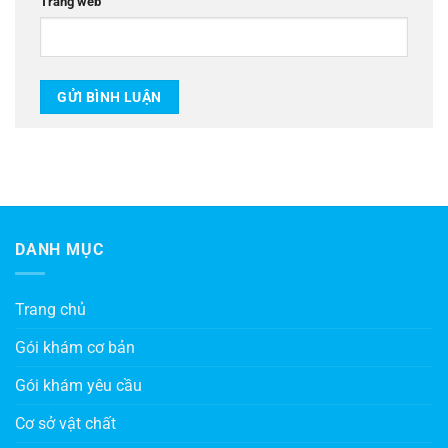
Trang web
DANH MỤC
Trang chủ
Gói khám cơ bản
Gói khám yêu cầu
Cơ sở vật chất