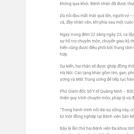
không qua khỏi. Bệnh nhân đã được thực
Dù nỗi đau mất mát quá lớn, người vợ – 
cả, đầy nhân văn, khi phía sau một cuộc c
Ngay trong đêm 22 sáng ngày 23, ca lấy
sự hỗ trợ chuyên môn, chuyển giao kỹ th
hiến cũng được điều phối bởi Trung tâm
hợp.
Dự kiến, hai thận sẽ được ghép đồng th
Hà Nội. Các tạng khác gồm tim, gan, phổ
ương và Mắt Trung ương để tiếp tục hàn
Phó Giám đốc Sở Y tế Quảng Ninh – BSCKI
thiện quy trình chuyên môn, pháp lý và 
“Trong hành trình nối dài sự sống này, 
từ một đồng nghiệp tại Bệnh viện Sản N
Đây là lần thứ hai Bệnh viện Đa khoa tỉ