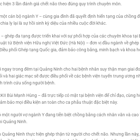
 hiện 3 lần đánh giá chết não theo đúng quy trình chuyên môn.
một cán bộ ngành Y – cùng gia đình đã quyết định hiến tạng của chồng đ
hia ly lại là sự hồi sinh kỳ diệu của nhiều cuộc đời khác.
 – ghép đa tạng được triển khai với sự phối hợp của các chuyên khoa tại
uật từ Bệnh viện Hữu nghị Việt Đức (Hà Nội) – đơn vị đầu ngành về ghép 
 Điều phối Ghép tạng Quốc gia, đảm bảo công bằng, minh bạch và khoa h
ời ngay trong đêm tại Quảng Ninh cho hai bệnh nhân suy thận mạn giai đ
i và hai giác mạc sẽ được điều phối về các bệnh viện tuyến trung ương n
h trình cứu sống người bệnh.
I Bùi Mạnh Hùng – đã trực tiếp có mặt tại bệnh viện để chỉ đạo, cùng hộ
đảm bảo mọi điều kiện an toàn cho ca phẫu thuật đặc biệt này.
có một người vợ ngành Y đang tiễn biệt chồng bằng cách nhân văn và cao 
hi Quảng Ninh.
nh Quảng Ninh thực hiện ghép thận từ người cho chết não. Nhưng lần này