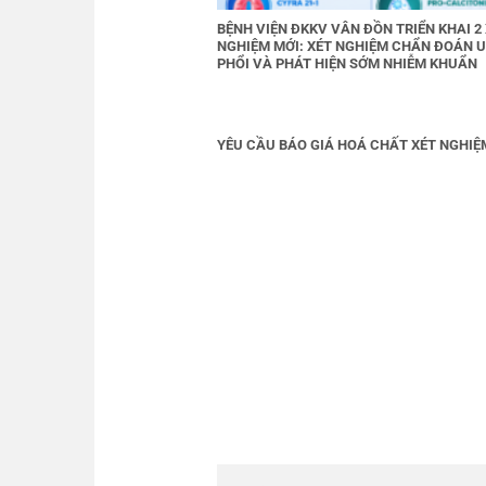
BỆNH VIỆN ĐKKV VÂN ĐỒN TRIỂN KHAI 2
NGHIỆM MỚI: XÉT NGHIỆM CHẨN ĐOÁN 
PHỔI VÀ PHÁT HIỆN SỚM NHIỄM KHUẨN
YÊU CẦU BÁO GIÁ HOÁ CHẤT XÉT NGHIỆ