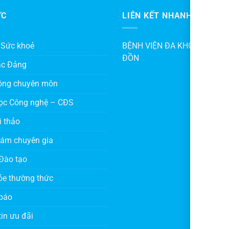
ỨC
LIÊN KẾT NHANH
 Sức khoẻ
BỆNH VIỆN ĐA KHOA KHU V
ĐỒN
ác Đảng
ộng chuyên môn
ọc Công nghệ – CĐS
i thảo
hám chuyên gia
Đào tạo
ỏe thường thức
báo
in ưu đãi