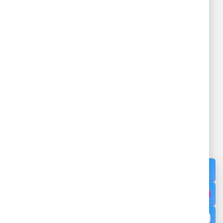
BỆNH VIỆN ĐA KHOA KHU VỰC
VÂN ĐỒN
ỰC VÂN
Đang cấp phép - Giấy phép: /GP-
TTTTT - Cấp ngày - Cấp bởi Sở Thông
Tin và Truyền Thông tỉnh Quảng Ninh
Địa chỉ: Thôn 12, Đặc khu Vân Đồn,
Tỉnh Quảng Ninh
Cơ sở 2: Khu 1, Đặc khu Cô Tô,
Quảng Ninh.
Điện thoại:
02033.874.255
Cấp cứu:
0886.891.685
Email: