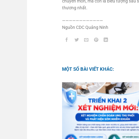
chuyên môn, mà còn là biểu tượng sâu sắ
thương nhất.
————————————
Nguồn CDC Quảng Ninh
MỘT SỐ BÀI VIẾT KHÁC: