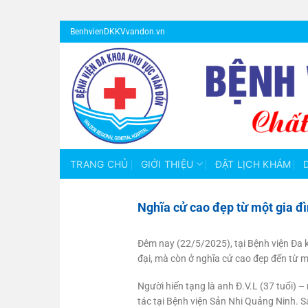
Bỏ
BenhvienDKKVvandon.vn
qua
nội
dung
TRANG CHỦ
GIỚI THIỆU
ĐẶT LỊCH KHÁM
Nghĩa cử cao đẹp từ một gia đì
Đêm nay (22/5/2025), tại Bệnh viện Đa k
đại, mà còn ở nghĩa cử cao đẹp đến từ m
Người hiến tạng là anh Đ.V.L (37 tuổi) 
tác tại Bệnh viện Sản Nhi Quảng Ninh. S