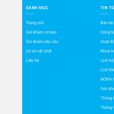
DANH MỤC
TIN T
Trang chủ
Bản tin
Gói khám cơ bản
Công t
Gói khám yêu cầu
Hoạt đ
Cơ sở vật chất
Khoa h
Liên hệ
Lịch hộ
Lịch K
NCKH- 
Sức kh
Thông 
Thông t