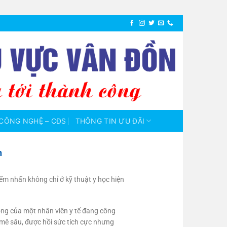
CÔNG NGHỆ – CĐS
THÔNG TIN ƯU ĐÃI
h
iểm nhấn không chỉ ở kỹ thuật y học hiện
hồng của một nhân viên y tế đang công
 mê sâu, được hồi sức tích cực nhưng