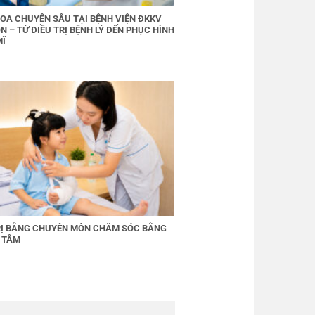
OA CHUYÊN SÂU TẠI BỆNH VIỆN ĐKKV
N – TỪ ĐIỀU TRỊ BỆNH LÝ ĐẾN PHỤC HÌNH
MĨ
RỊ BẰNG CHUYÊN MÔN CHĂM SÓC BẰNG
 TÂM