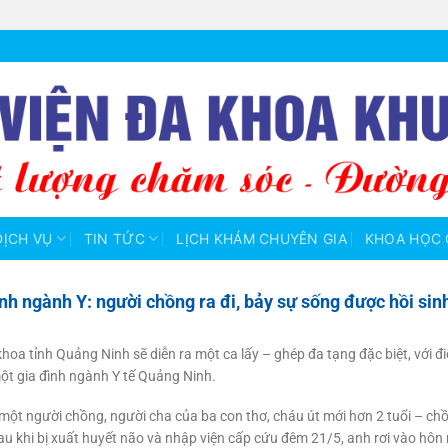
DỊCH VỤ
TIN TỨC
LỊCH KHÁM CHUYÊN GIA
KHOA HỌC 
nh ngành Y: người chồng ra đi, bảy sự sống được hồi sin
hoa tỉnh Quảng Ninh sẽ diễn ra một ca lấy – ghép đa tạng đặc biệt, với đ
ột gia đình ngành Y tế Quảng Ninh.
– một người chồng, người cha của ba con thơ, cháu út mới hơn 2 tuổi – c
au khi bị xuất huyết não và nhập viện cấp cứu đêm 21/5, anh rơi vào hôn