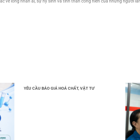
c về lòng nhân ái, sự hy sinh và tinh thần cống hiến của những người là
YÊU CẦU BÁO GIÁ HOÁ CHẤT, VẬT TƯ