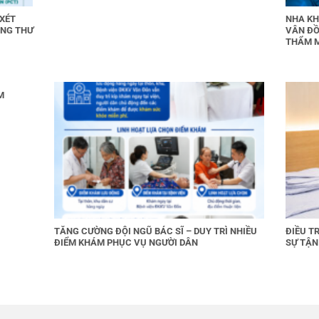
 XÉT
NHA KH
UNG THƯ
VÂN ĐỒ
THẨM 
M
TĂNG CƯỜNG ĐỘI NGŨ BÁC SĨ – DUY TRÌ NHIỀU
ĐIỀU T
ĐIỂM KHÁM PHỤC VỤ NGƯỜI DÂN
SỰ TẬN