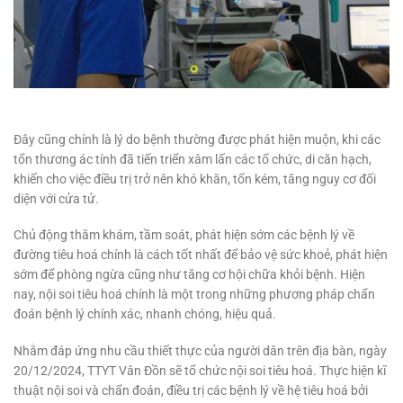
Đây cũng chính là lý do bệnh thường được phát hiện muộn, khi các
tổn thương ác tính đã tiến triển xâm lấn các tổ chức, di căn hạch,
khiến cho việc điều trị trở nên khó khăn, tốn kém, tăng nguy cơ đối
diện với cửa tử.
Chủ động thăm khám, tầm soát, phát hiện sớm các bệnh lý về
đường tiêu hoá chính là cách tốt nhất để bảo vệ sức khoẻ, phát hiện
sớm để phòng ngừa cũng như tăng cơ hội chữa khỏi bệnh. Hiện
nay, nội soi tiêu hoá chính là một trong những phương pháp chẩn
đoán bệnh lý chính xác, nhanh chóng, hiệu quả.
Nhằm đáp ứng nhu cầu thiết thực của người dân trên địa bàn, ngày
20/12/2024, TTYT Vân Đồn sẽ tổ chức nội soi tiêu hoá. Thực hiện kĩ
thuật nội soi và chẩn đoán, điều trị các bệnh lý về hệ tiêu hoá bởi