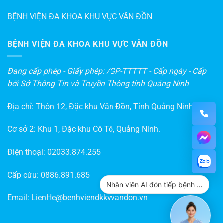
BỆNH VIỆN ĐA KHOA KHU VỰC VÂN ĐỒN
BỆNH VIỆN ĐA KHOA KHU VỰC VÂN ĐỒN
Đang cấp phép - Giấy phép: /GP-TTTTT - Cấp ngày - Cấp
bởi Sở Thông Tin và Truyền Thông tỉnh Quảng Ninh
Địa chỉ: Thôn 12, Đặc khu Vân Đồn, Tỉnh Quảng Ninh
Cơ sở 2: Khu 1, Đặc khu Cô Tô, Quảng Ninh.
Điện thoại:
02033.874.255
Cấp cứu:
0886.891.685
Nhân viên AI đón tiếp bệnh nhân
Email:
LienHe@benhviendkkvvandon.vn