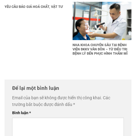
YÊU CẦU BÁO GIÁ HOÁ CHẤT, VẬT TƯ
NHA KHOA CHUYÊN SÂU TẠI BỆNH
VIỆN ĐKKV VÂN ĐỒN – TỪ ĐIỀU TRỊ
BỆNH LÝ ĐẾN PHỤC HÌNH THẨM MĨ
Để lại một bình luận
Email của bạn sẽ không được hiển thị công khai.
Các
trường bắt buộc được đánh dấu
*
Bình luận
*