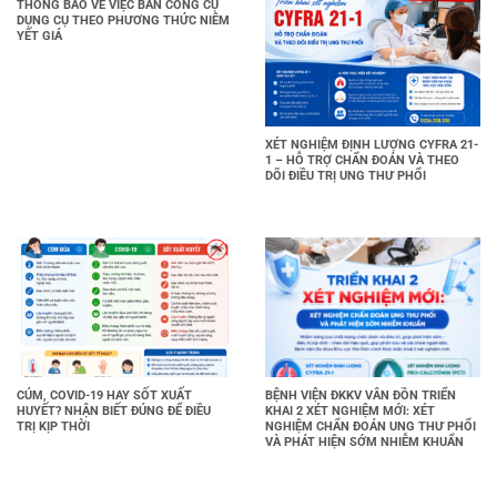
THÔNG BÁO VỀ VIỆC BÁN CÔNG CỤ
DỤNG CỤ THEO PHƯƠNG THỨC NIÊM
YẾT GIÁ
XÉT NGHIỆM ĐỊNH LƯỢNG CYFRA 21-
1 – HỖ TRỢ CHẨN ĐOÁN VÀ THEO
DÕI ĐIỀU TRỊ UNG THƯ PHỔI
CÚM, COVID-19 HAY SỐT XUẤT
BỆNH VIỆN ĐKKV VÂN ĐỒN TRIỂN
HUYẾT? NHẬN BIẾT ĐÚNG ĐỂ ĐIỀU
KHAI 2 XÉT NGHIỆM MỚI: XÉT
TRỊ KỊP THỜI
NGHIỆM CHẨN ĐOÁN UNG THƯ PHỔI
VÀ PHÁT HIỆN SỚM NHIỄM KHUẨN