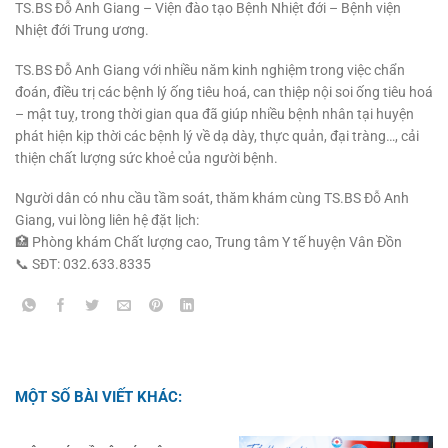
TS.BS Đỗ Anh Giang – Viện đào tạo Bệnh Nhiệt đới – Bệnh viện
Nhiệt đới Trung ương.
TS.BS Đỗ Anh Giang với nhiều năm kinh nghiệm trong việc chẩn
đoán, điều trị các bệnh lý ống tiêu hoá, can thiệp nội soi ống tiêu hoá
– mật tuỵ, trong thời gian qua đã giúp nhiều bệnh nhân tại huyện
phát hiện kịp thời các bệnh lý về dạ dày, thực quản, đại tràng…, cải
thiện chất lượng sức khoẻ của người bệnh.
Người dân có nhu cầu tầm soát, thăm khám cùng TS.BS Đỗ Anh
Giang, vui lòng liên hệ đặt lịch:
🏥 Phòng khám Chất lượng cao, Trung tâm Y tế huyện Vân Đồn
📞 SĐT: 032.633.8335
MỘT SỐ BÀI VIẾT KHÁC: