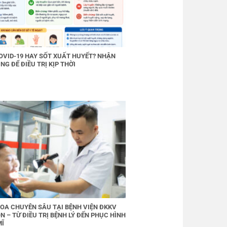
OVID-19 HAY SỐT XUẤT HUYẾT? NHẬN
NG ĐỂ ĐIỀU TRỊ KỊP THỜI
OA CHUYÊN SÂU TẠI BỆNH VIỆN ĐKKV
N – TỪ ĐIỀU TRỊ BỆNH LÝ ĐẾN PHỤC HÌNH
MĨ