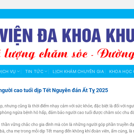
DỊCH VỤ
TIN TỨC
LỊCH KHÁM CHUYÊN GIA
KHOA HỌC 
gười cao tuổi dịp Tết Nguyên đán Ất Tỵ 2025
p, nhưng cũng là thời điểm nhạy cảm với sức khỏe, đặc biệt là đối với ngư
hòng ngừa bệnh hô hấp, đảm bảo người cao tuổi được chăm sóc chu đáo 
h thần vững chắc cho gia đình mà còn là những người góp phần truyền đạt 
à, cha mẹ trong mỗi dịp Tết mang đến không khí đoàn viên, ấm cúng, là n