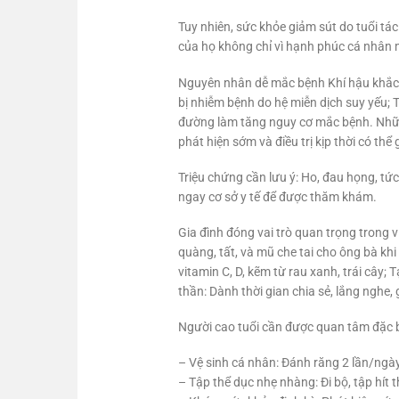
Tuy nhiên, sức khỏe giảm sút do tuổi tác
của họ không chỉ vì hạnh phúc cá nhân m
Nguyên nhân dễ mắc bệnh Khí hậu khắc ng
bị nhiễm bệnh do hệ miễn dịch suy yếu; 
đường làm tăng nguy cơ mắc bệnh. Những
phát hiện sớm và điều trị kịp thời có th
Triệu chứng cần lưu ý: Ho, đau họng, tức
ngay cơ sở y tế để được thăm khám.
Gia đình đóng vai trò quan trọng trong 
quàng, tất, và mũ che tai cho ông bà kh
vitamin C, D, kẽm từ rau xanh, trái cây;
thần: Dành thời gian chia sẻ, lắng nghe,
Người cao tuổi cần được quan tâm đặc b
– Vệ sinh cá nhân: Đánh răng 2 lần/ngà
– Tập thể dục nhẹ nhàng: Đi bộ, tập hít 