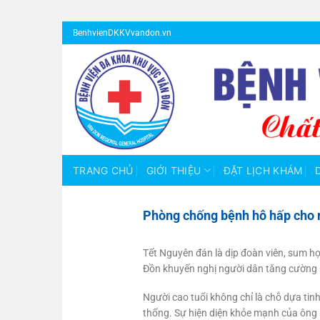
Bỏ
BenhvienDKKVvandon.vn
qua
nội
dung
TRANG CHỦ
GIỚI THIỆU
ĐẶT LỊCH KHÁM
Phòng chống bệnh hô hấp cho n
Tết Nguyên đán là dịp đoàn viên, sum họ
Đồn khuyến nghị người dân tăng cường p
Người cao tuổi không chỉ là chỗ dựa tin
thống. Sự hiện diện khỏe mạnh của ông b