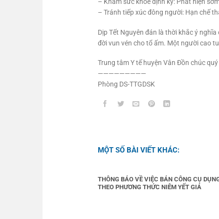
– Khám sức khỏe định kỳ: Phát hiện sớm v
– Tránh tiếp xúc đông người: Hạn chế th
Dịp Tết Nguyên đán là thời khắc ý nghĩ
đời vun vén cho tổ ấm. Một người cao t
Trung tâm Y tế huyện Vân Đồn chúc quý 
—————————
Phòng DS-TTGDSK
MỘT SỐ BÀI VIẾT KHÁC:
THÔNG BÁO VỀ VIỆC BÁN CÔNG CỤ DỤN
THEO PHƯƠNG THỨC NIÊM YẾT GIÁ