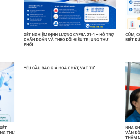
XÉT NGHIỆM ĐỊNH LƯỢNG CYFRA 21-1 – HỖ TRỢ
CÚM, C
CHẨN ĐOÁN VÀ THEO DÕI ĐIỀU TRỊ UNG THƯ
BIẾT ĐÚ
PHỔI
YÊU CẦU BÁO GIÁ HOÁ CHẤT, VẬT TƯ
 XÉT
NHA KH
UNG THƯ
VÂN ĐỒ
THẨM 