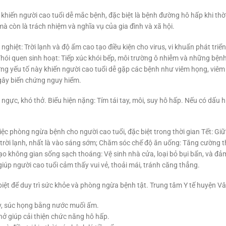
 khiến người cao tuổi dễ mắc bệnh, đặc biệt là bệnh đường hô hấp khi thờ
à còn là trách nhiệm và nghĩa vụ của gia đình và xã hội.
hiệt: Trời lạnh và độ ẩm cao tạo điều kiện cho virus, vi khuẩn phát triể
Thói quen sinh hoạt: Tiếp xúc khói bếp, môi trường ô nhiễm và những bệnh
 yếu tố này khiến người cao tuổi dễ gặp các bệnh như viêm họng, viêm
ể gây biến chứng nguy hiểm.
 ngực, khó thở. Biểu hiện nặng: Tím tái tay, môi, suy hô hấp. Nếu có dấu
việc phòng ngừa bệnh cho người cao tuổi, đặc biệt trong thời gian Tết: G
i trời lạnh, nhất là vào sáng sớm; Chăm sóc chế độ ăn uống: Tăng cường
 Tạo không gian sống sạch thoáng: Vệ sinh nhà cửa, loại bỏ bụi bẩn, và đ
 giúp người cao tuổi cảm thấy vui vẻ, thoải mái, tránh căng thẳng.
iệt để duy trì sức khỏe và phòng ngừa bệnh tật. Trung tâm Y tế huyện V
y, súc họng bằng nước muối ấm.
thở giúp cải thiện chức năng hô hấp.