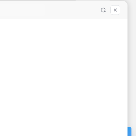
BỆNH VIỆN ĐA KHOA KHU VỰC
VÂN ĐỒN
ỰC VÂN
Đang cấp phép - Giấy phép: /GP-
TTTTT - Cấp ngày - Cấp bởi Sở Thông
Tin và Truyền Thông tỉnh Quảng Ninh
Địa chỉ: Thôn 12, Đặc khu Vân Đồn,
Tỉnh Quảng Ninh
Cơ sở 2: Khu 1, Đặc khu Cô Tô,
Quảng Ninh.
Điện thoại:
02033.874.255