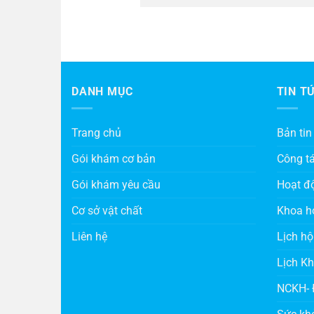
DANH MỤC
TIN T
Trang chủ
Bản tin
Gói khám cơ bản
Công t
Gói khám yêu cầu
Hoạt đ
Cơ sở vật chất
Khoa h
Liên hệ
Lịch hộ
Lịch K
NCKH- 