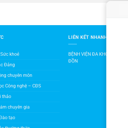
ỨC
LIÊN KẾT NHANH
 Sức khoẻ
BỆNH VIỆN ĐA KHOA KHU V
ĐỒN
ác Đảng
ộng chuyên môn
ọc Công nghệ – CĐS
i thảo
hám chuyên gia
Đào tạo