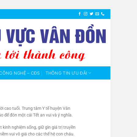
CÔNG NGHỆ – CĐS
THÔNG TIN ƯU ĐÃI
ời cao tuổi. Trung tâm Y tế huyện Vân
để đón một cái Tết an vui và ý nghĩa.
kinh nghiệm sống, giữ gìn giá trị truyền
iềm vui vô giá cho các thế hệ con cháu.