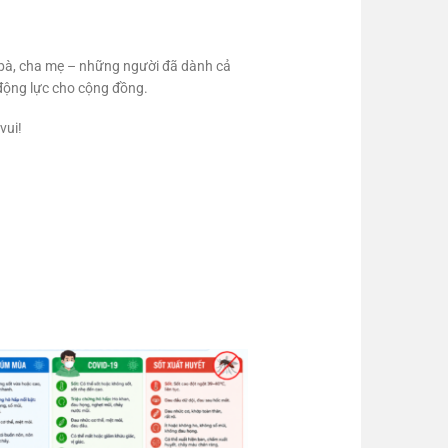
g bà, cha mẹ – những người đã dành cả
 động lực cho cộng đồng.
vui!