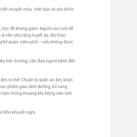
i tiết chuyển mùa. Việc bảo vệ sức khỏe
n; Sức đề kháng giảm: Người cao tuổi dễ
 lý nền như tăng huyết áp, đái tháo
 phế quản, viêm phổi – nếu không được
 hiệu bất thường, cần đưa người bệnh đến
iữ ấm cơ thể: Chuẩn bị quần áo ấm, khăn
 thực phẩm giàu dinh dưỡng, bổ sung
ảm bảo thông thoáng khí; Động viên tinh
ân Đồn khuyến nghị: