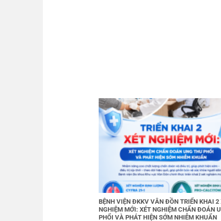
BỆNH VIỆN ĐKKV VÂN ĐỒN TRIỂN KHAI 2
NGHIỆM MỚI: XÉT NGHIỆM CHẨN ĐOÁN 
PHỔI VÀ PHÁT HIỆN SỚM NHIỄM KHUẨN