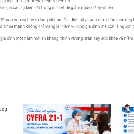
à điều trị kịp thời các bệnh lý tiềm ẩn.
am gia các sự kiện lớn trong dịp Tết để giảm nguy cơ lây nhiễm.
a để sum họp và bày tỏ lòng biết ơn. Gia đình hãy quan tâm chăm sóc ôn
uổi khỏe mạnh không chỉ mang lại niềm vui cho gia đình mà còn là nguồn
gia đình một năm mới an khang, thịnh vượng, tràn đầy sức khỏe và niềm 
G CỤ