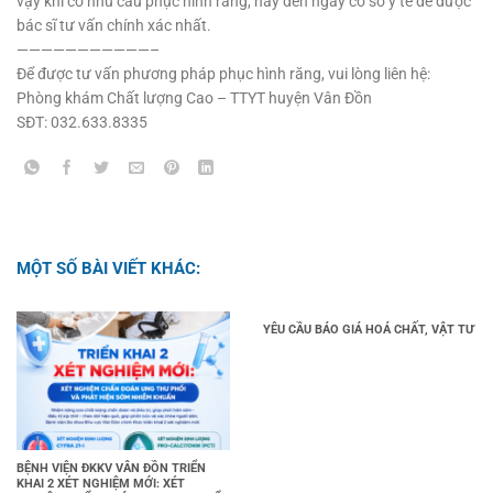
vậy khi có nhu cầu phục hình răng, hãy đến ngay cơ sở y tế để được
bác sĩ tư vấn chính xác nhất.
———————————–
Để được tư vấn phương pháp phục hình răng, vui lòng liên hệ:
Phòng khám Chất lượng Cao – TTYT huyện Vân Đồn
SĐT: 032.633.8335
MỘT SỐ BÀI VIẾT KHÁC:
YÊU CẦU BÁO GIÁ HOÁ CHẤT, VẬT TƯ
BỆNH VIỆN ĐKKV VÂN ĐỒN TRIỂN
KHAI 2 XÉT NGHIỆM MỚI: XÉT