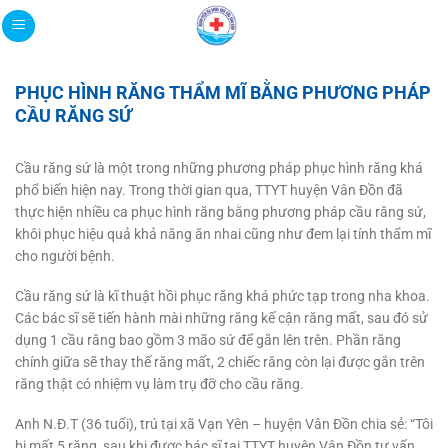
Bỏ
qua
nội
dung
PHỤC HÌNH RĂNG THẨM MĨ BẰNG PHƯƠNG PHÁP
CẦU RĂNG SỨ
Cầu răng sứ là một trong những phương pháp phục hình răng khá
phổ biến hiện nay. Trong thời gian qua, TTYT huyện Vân Đồn đã
thực hiện nhiều ca phục hình răng bằng phương pháp cầu răng sứ,
khôi phục hiệu quả khả năng ăn nhai cũng như đem lại tính thẩm mĩ
cho người bệnh.
Cầu răng sứ là kĩ thuật hồi phục răng khá phức tạp trong nha khoa.
Các bác sĩ sẽ tiến hành mài những răng kế cận răng mất, sau đó sử
dụng 1 cầu răng bao gồm 3 mão sứ để gắn lên trên. Phần răng
chính giữa sẽ thay thế răng mất, 2 chiếc răng còn lại được gắn trên
răng thật có nhiệm vụ làm trụ đỡ cho cầu răng.
Anh N.Đ.T (36 tuổi), trú tại xã Vạn Yên – huyện Vân Đồn chia sẻ: “Tôi
bị mất 5 răng, sau khi được bác sĩ tại TTYT huyện Vân Đồn tư vấn,