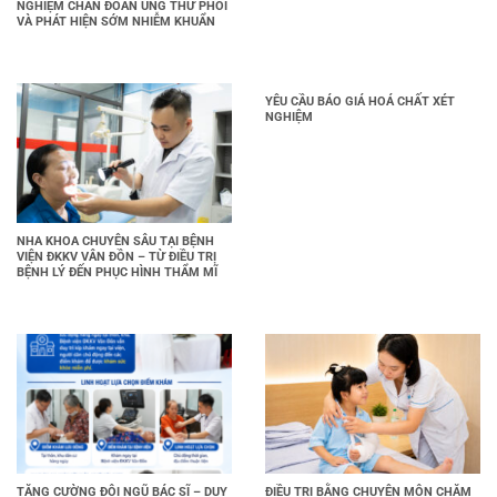
NGHIỆM CHẨN ĐOÁN UNG THƯ PHỔI
VÀ PHÁT HIỆN SỚM NHIỄM KHUẨN
YÊU CẦU BÁO GIÁ HOÁ CHẤT XÉT
NGHIỆM
NHA KHOA CHUYÊN SÂU TẠI BỆNH
VIỆN ĐKKV VÂN ĐỒN – TỪ ĐIỀU TRỊ
BỆNH LÝ ĐẾN PHỤC HÌNH THẨM MĨ
TĂNG CƯỜNG ĐỘI NGŨ BÁC SĨ – DUY
ĐIỀU TRỊ BẰNG CHUYÊN MÔN CHĂM