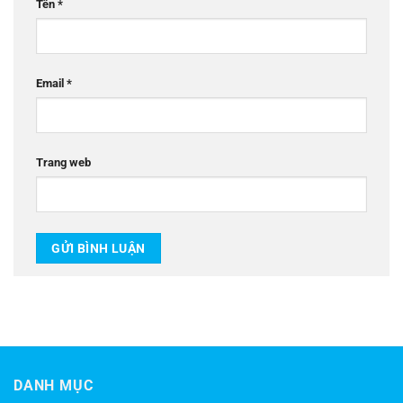
Tên
*
Email
*
Trang web
DANH MỤC