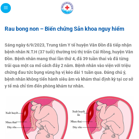
Bỏ
qua
nội
dung
Rau bong non – Biến chứng Sản khoa nguy hiểm
Sáng ngày 6/9/2023, Trung tâm Y tế huyện Vân Đồn đã tiếp nhận
bệnh nhân N.T.H (37 tuổi) thường trú thị trấn Cái Rồng, huyện Vân
Đồn. Bệnh nhân mang thai lần thứ 4, đã 39 tuần thai và đã từng
trải qua một ca mổ cách đây 2 năm. Bệnh nhân vào viện với triệu
chứng đau tức bụng vùng hạ vị kéo dài 1 tuần qua. Đáng chú ý,
bệnh nhân không tiến hành siêu âm và khám thai định kỳ tại cơ sở
y tế mà chỉ tìm đến phòng khám tư nhân.