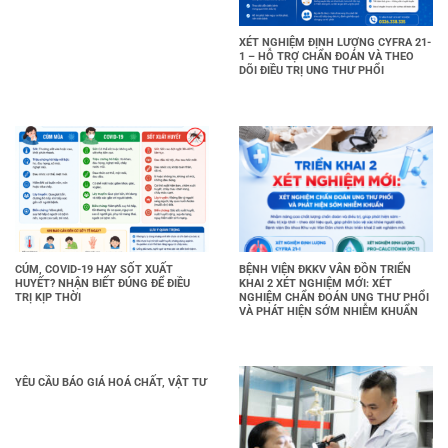
XÉT NGHIỆM ĐỊNH LƯỢNG CYFRA 21-
1 – HỖ TRỢ CHẨN ĐOÁN VÀ THEO
DÕI ĐIỀU TRỊ UNG THƯ PHỔI
CÚM, COVID-19 HAY SỐT XUẤT
BỆNH VIỆN ĐKKV VÂN ĐỒN TRIỂN
HUYẾT? NHẬN BIẾT ĐÚNG ĐỂ ĐIỀU
KHAI 2 XÉT NGHIỆM MỚI: XÉT
TRỊ KỊP THỜI
NGHIỆM CHẨN ĐOÁN UNG THƯ PHỔI
VÀ PHÁT HIỆN SỚM NHIỄM KHUẨN
YÊU CẦU BÁO GIÁ HOÁ CHẤT, VẬT TƯ