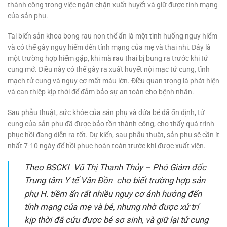
thành công trong việc ngăn chặn xuất huyết và giữ được tính mạng
của sản phụ.
Tai biến sản khoa bong rau non thể ẩn là một tình huống nguy hiểm
và có thể gây nguy hiểm đến tính mạng của mẹ và thai nhi. Đây là
một trường hợp hiếm gặp, khi mà rau thai bị bung ra trước khi tử
cung mở. Điều này có thể gây ra xuất huyết nội mạc tử cung, tĩnh
mạch tử cung và nguy cơ mất máu lớn. Điều quan trọng là phát hiện
và can thiệp kịp thời để đảm bảo sự an toàn cho bệnh nhân.
Sau phẫu thuật, sức khỏe của sản phụ và đứa bé đã ổn định, tử
cung của sản phụ đã được bảo tồn thành công, cho thấy quá trình
phục hồi đang diễn ra tốt. Dự kiến, sau phẫu thuật, sản phụ sẽ cần ít
nhất 7-10 ngày để hồi phục hoàn toàn trước khi được xuất viện.
Theo BSCKI Vũ Thị Thanh Thủy – Phó Giám đốc
Trung tâm Y tế Vân Đồn cho biết trường hợp sản
phụ H. tiềm ẩn rất nhiều nguy cơ ảnh hưởng đến
tính mạng của mẹ và bé, nhưng nhờ được xử trí
kịp thời đã cứu được bé sơ sinh, và giữ lại tử cung