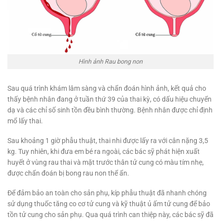
Hình ảnh Rau bong non
Sau quá trình khám lâm sàng và chẩn đoán hình ảnh, kết quả cho
thấy bệnh nhân đang ở tuần thứ 39 của thai kỳ, có dấu hiệu chuyển
dạ và các chỉ số sinh tồn đều bình thường. Bệnh nhân được chỉ định
mổ lấy thai.
Sau khoảng 1 giờ phẫu thuật, thai nhi được lấy ra với cân nặng 3,5
kg. Tuy nhiên, khi đưa em bé ra ngoài, các bác sỹ phát hiện xuất
huyết ở vùng rau thai và mặt trước thân tử cung có màu tím nhẹ,
được chẩn đoán bị bong rau non thể ẩn.
Để đảm bảo an toàn cho sản phụ, kíp phẫu thuật đã nhanh chóng
sử dụng thuốc tăng co cơ tử cung và kỹ thuật ủ ấm tử cung để bảo
tồn tử cung cho sản phụ. Qua quá trình can thiệp này, các bác sỹ đã