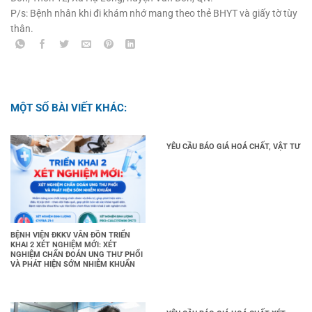
P/s: Bệnh nhân khi đi khám nhớ mang theo thẻ BHYT và giấy tờ tùy
thân.
MỘT SỐ BÀI VIẾT KHÁC:
YÊU CẦU BÁO GIÁ HOÁ CHẤT, VẬT TƯ
BỆNH VIỆN ĐKKV VÂN ĐỒN TRIỂN
KHAI 2 XÉT NGHIỆM MỚI: XÉT
NGHIỆM CHẨN ĐOÁN UNG THƯ PHỔI
VÀ PHÁT HIỆN SỚM NHIỄM KHUẨN