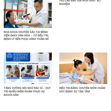
YÊU CẦU BÁO GIÁ HOÁ CHẤT XÉT
NGHIỆM
NHA KHOA CHUYÊN SÂU TẠI BỆNH
VIỆN ĐKKV VÂN ĐỒN – TỪ ĐIỀU TRỊ
BỆNH LÝ ĐẾN PHỤC HÌNH THẨM MĨ
TĂNG CƯỜNG ĐỘI NGŨ BÁC SĨ – DUY
ĐIỀU TRỊ BẰNG CHUYÊN MÔN CHĂM
TRÌ NHIỀU ĐIỂM KHÁM PHỤC VỤ
SÓC BẰNG SỰ TẬN TÂM
NGƯỜI DÂN