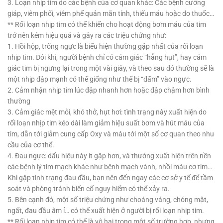
3. Loạn nhịp tim do các bệnh của cơ quan khác: Các bệnh cường
giáp, viêm phổi, viêm phế quản mãn tính, thiếu máu hoặc do thuốc…
**
Rối loạn nhịp tim có thể khiến cho hoạt động bơm máu của tim
trở nên kém hiệu quả và gây ra các triệu chứng như:
1. Hồi hộp, trống ngực là biểu hiện thường gặp nhất của rối loạn
nhịp tim. Đôi khi, người bệnh chỉ có cảm giác “hẫng hụt”, hay cảm
giác tim bị ngưng lại trong một vài giây, và theo sau đó thường sẽ là
một nhịp đập mạnh có thể giống như thể bị “đấm” vào ngực.
2. Cảm nhận nhịp tim lúc đập nhanh hơn hoặc đập chậm hơn bình
thường
3. Cảm giác mệt mỏi, khó thở, hụt hơi: tình trạng này xuất hiện do
rối loạn nhịp tim kéo dài làm giảm hiệu suất bơm và hút máu của
tim, dẫn tới giảm cung cấp Oxy và máu tới một số cơ quan theo nhu
cầu của cơ thể.
4. Đau ngực: dấu hiệu này ít gặp hơn, và thường xuất hiện trên nền
các bệnh lý tim mạch khác như bệnh mạch vành, nhồi máu cơ tim…
Khi gặp tình trạng đau đầu, bạn nên đến ngay các cơ sở y tế để tầm
soát và phòng tránh biến cố nguy hiểm có thể xảy ra.
5. Bên cạnh đó, một số triệu chứng như choáng váng, chóng mặt,
ngất, đau đầu âm ỉ… có thể xuất hiện ở người bị rối loạn nhịp tim.
**
Rối loạn nhịp tim có thể là vô hại trong một số trường hợp, nhưng