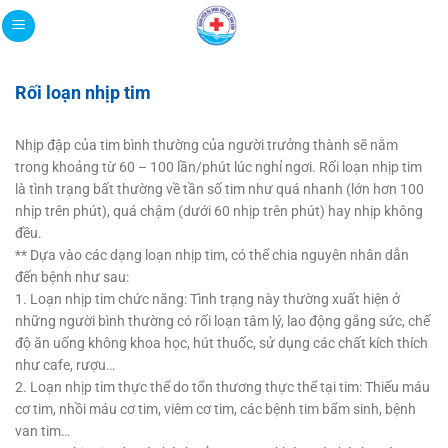
Bỏ
qua
nội
dung
Rối loạn nhịp tim
Nhịp đập của tim bình thường của người trưởng thành sẽ nằm
trong khoảng từ 60 – 100 lần/phút lúc nghỉ ngơi. Rối loạn nhịp tim
là tình trạng bất thường về tần số tim như quá nhanh (lớn hơn 100
nhịp trên phút), quá chậm (dưới 60 nhịp trên phút) hay nhịp không
đều.
**
Dựa vào các dạng loạn nhịp tim, có thể chia nguyên nhân dẫn
đến bệnh như sau:
1. Loạn nhịp tim chức năng: Tình trạng này thường xuất hiện ở
những người bình thường có rối loạn tâm lý, lao động gắng sức, chế
độ ăn uống không khoa học, hút thuốc, sử dụng các chất kích thích
như cafe, rượu…
2. Loạn nhịp tim thực thể do tổn thương thực thể tại tim: Thiếu máu
cơ tim, nhồi máu cơ tim, viêm cơ tim, các bệnh tim bẩm sinh, bệnh
van tim…