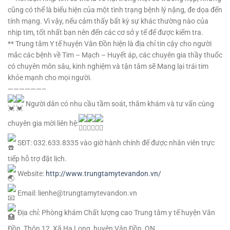
cũng có thể là biểu hiện của một tình trạng bệnh lý nặng, đe dọa đến
tính mạng. Vì vậy, nếu cảm thấy bất kỳ sự khác thường nào của
nhịp tim, tốt nhất bạn nên đến các cơ sở y tế để được kiểm tra.
**
Trung tâm Y tế huyện Vân Đồn hiện là địa chỉ tin cậy cho người
mắc các bệnh về Tim – Mạch – Huyết áp, các chuyên gia thầy thuốc
có chuyên môn sâu, kinh nghiệm và tận tâm sẽ Mang lại trái tim
khỏe mạnh cho mọi người.
——————–
Người dân có nhu cầu tầm soát, thăm khám và tư vấn cùng
chuyên gia mời liên hệ:
SĐT: 032.633.8335 vào giờ hành chính để được nhân viên trực
tiếp hỗ trợ đặt lịch.
Website:
http://www.trungtamytevandon.vn/
Email: lienhe@trungtamytevandon.vn
Địa chỉ: Phòng khám Chất lượng cao Trung tâm y tế huyện Vân
Đồn, Thôn 12, Xã Hạ Long, huyện Vân Đồn, QN.