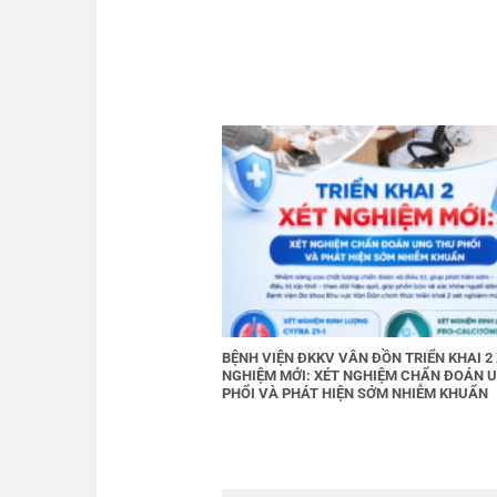
BỆNH VIỆN ĐKKV VÂN ĐỒN TRIỂN KHAI 2
NGHIỆM MỚI: XÉT NGHIỆM CHẨN ĐOÁN 
PHỔI VÀ PHÁT HIỆN SỚM NHIỄM KHUẨN