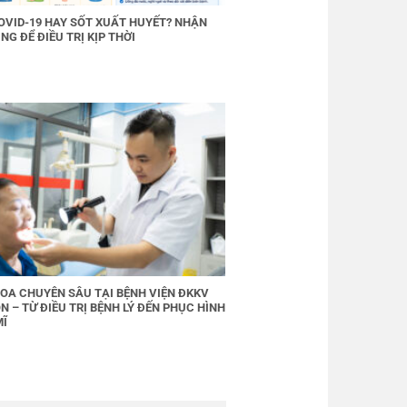
OVID-19 HAY SỐT XUẤT HUYẾT? NHẬN
NG ĐỂ ĐIỀU TRỊ KỊP THỜI
OA CHUYÊN SÂU TẠI BỆNH VIỆN ĐKKV
N – TỪ ĐIỀU TRỊ BỆNH LÝ ĐẾN PHỤC HÌNH
MĨ