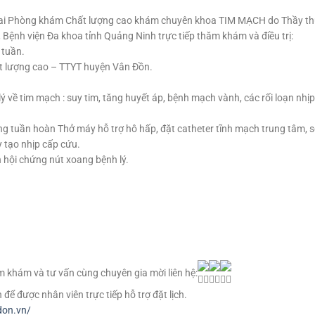
khai Phòng khám Chất lượng cao khám chuyên khoa TIM MẠCH do Thầy thu
nh viện Đa khoa tỉnh Quảng Ninh trực tiếp thăm khám và điều trị:
tuần.
ng cao – TTYT huyện Vân Đồn.
ý về tim mạch : suy tim, tăng huyết áp, bệnh mạch vành, các rối loạn nhị
g tuần hoàn Thở máy hỗ trợ hô hấp, đặt catheter tĩnh mạch trung tâm, số
 tạo nhịp cấp cứu.
hội chứng nút xoang bệnh lý.
m khám và tư vấn cùng chuyên gia mời liên hệ:
ể được nhân viên trực tiếp hỗ trợ đặt lịch.
don.vn/