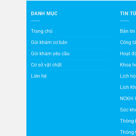
DANH MỤC
TIN T
Trang chủ
Bản tin
Gói khám cơ bản
Công t
Gói khám yêu cầu
Hoạt đ
Cơ sở vật chất
Khoa h
Liên hệ
Lịch hộ
Lịch K
NCKH- 
Sức kh
Thông 
Thông t