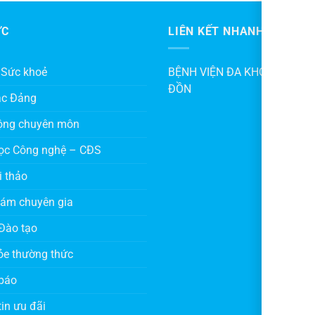
ỨC
LIÊN KẾT NHANH
 Sức khoẻ
BỆNH VIỆN ĐA KHOA KHU V
ĐỒN
ác Đảng
ộng chuyên môn
ọc Công nghệ – CĐS
i thảo
hám chuyên gia
Đào tạo
ỏe thường thức
báo
in ưu đãi