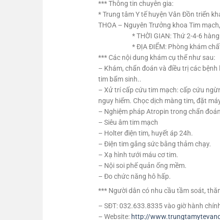
*** Thông tin chuyên gia:
* Trung tâm Y tế huyện Vân Đồn triển 
THOA – Nguyên Trưởng khoa Tim mạch, Bệ
* THỜI GIAN: Thứ 2-4-6 hàng 
* ĐỊA ĐIỂM: Phòng khám chất lượ
*** Các nội dung khám cụ thể như sau:
– Khám, chẩn đoán và điều trị các bệnh l
tim bẩm sinh..
– Xử trí cấp cứu tim mạch: cấp cứu ngừn
nguy hiểm. Chọc dịch màng tim, đặt máy
– Nghiệm pháp Atropin trong chẩn đoán 
– Siêu âm tim mạch
– Holter điện tim, huyết áp 24h.
– Điện tim gắng sức bằng thảm chạy.
– Xạ hình tưới máu cơ tim.
– Nội soi phế quản ống mềm.
– Đo chức năng hô hấp.
*** Người dân có nhu cầu tầm soát, thă
– SĐT: 032.633.8335 vào giờ hành chính đ
– Website:
http://www.trungtamytevan