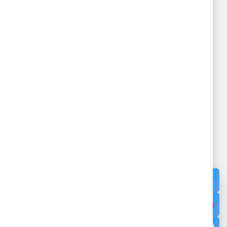
BỆNH VIỆN ĐA KHOA KHU VỰC
VÂN ĐỒN
ỰC VÂN
Đang cấp phép - Giấy phép: /GP-
TTTTT - Cấp ngày - Cấp bởi Sở Thông
Tin và Truyền Thông tỉnh Quảng Ninh
Địa chỉ: Thôn 12, Đặc khu Vân Đồn,
Tỉnh Quảng Ninh
Cơ sở 2: Khu 1, Đặc khu Cô Tô,
Quảng Ninh.
Điện thoại:
02033.874.255
Cấp cứu:
0886.891.685
Email: