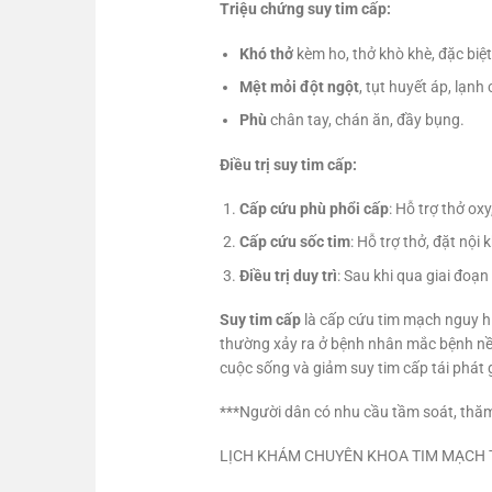
Triệu chứng suy tim cấp:
Khó thở
kèm ho, thở khò khè, đặc biệ
Mệt mỏi đột ngột
, tụt huyết áp, lạnh
Phù
chân tay, chán ăn, đầy bụng.
Điều trị suy tim cấp:
Cấp cứu phù phổi cấp
: Hỗ trợ thở ox
Cấp cứu sốc tim
: Hỗ trợ thở, đặt nội
Điều trị duy trì
: Sau khi qua giai đoạn
Suy tim cấp
là cấp cứu tim mạch nguy hi
thường xảy ra ở bệnh nhân mắc bệnh nền 
cuộc sống và giảm suy tim cấp tái phát
***Người dân có nhu cầu tầm soát, thăm
LỊCH KHÁM CHUYÊN KHOA TIM MẠCH 