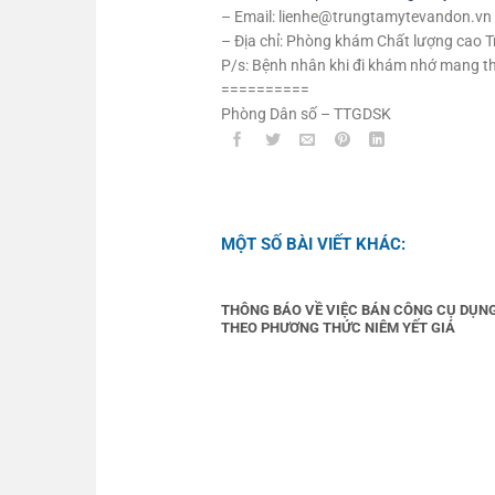
– Email: lienhe@trungtamytevandon.vn
– Địa chỉ: Phòng khám Chất lượng cao T
P/s: Bệnh nhân khi đi khám nhớ mang th
==========
Phòng Dân số – TTGDSK
MỘT SỐ BÀI VIẾT KHÁC:
THÔNG BÁO VỀ VIỆC BÁN CÔNG CỤ DỤN
THEO PHƯƠNG THỨC NIÊM YẾT GIÁ