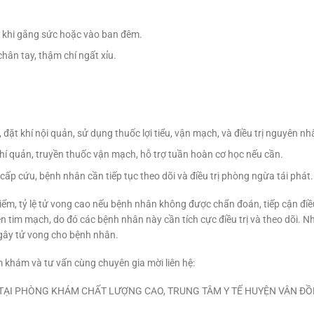
t khi gắng sức hoặc vào ban đêm.
 chân tay, thậm chí ngất xỉu.
y, đặt khí nội quản, sử dụng thuốc lợi tiểu, vận mạch, và điều trị nguyên n
 khí quản, truyền thuốc vận mạch, hỗ trợ tuần hoàn cơ học nếu cần.
 cấp cứu, bệnh nhân cần tiếp tục theo dõi và điều trị phòng ngừa tái phát.
ểm, tỷ lệ tử vong cao nếu bệnh nhân không được chẩn đoán, tiếp cận điề
tim mạch, do đó các bệnh nhân này cần tích cực điều trị và theo dõi. Nh
 gây tử vong cho bệnh nhân.
 khám và tư vấn cùng chuyên gia mời liên hệ:
TẠI PHÒNG KHÁM CHẤT LƯỢNG CAO, TRUNG TÂM Y TẾ HUYỆN VÂN ĐỒ