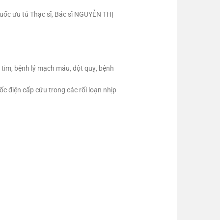
ốc ưu tú Thạc sĩ, Bác sĩ NGUYỄN THỊ
p tim, bệnh lý mạch máu, đột quỵ, bệnh
c điện cấp cứu trong các rối loạn nhịp