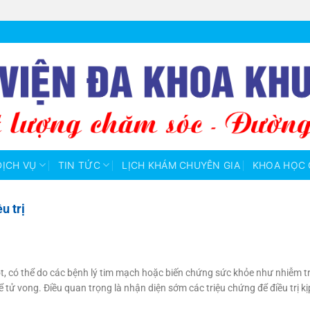
DỊCH VỤ
TIN TỨC
LỊCH KHÁM CHUYÊN GIA
KHOA HỌC 
u trị
gột, có thể do các bệnh lý tim mạch hoặc biến chứng sức khỏe như nhiễm t
 tử vong. Điều quan trọng là nhận diện sớm các triệu chứng để điều trị kịp