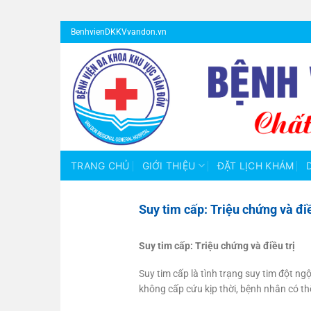
Bỏ
BenhvienDKKVvandon.vn
qua
nội
dung
TRANG CHỦ
GIỚI THIỆU
ĐẶT LỊCH KHÁM
Suy tim cấp: Triệu chứng và điề
Suy tim cấp: Triệu chứng và điều trị
Suy tim cấp là tình trạng suy tim đột n
không cấp cứu kịp thời, bệnh nhân có thể