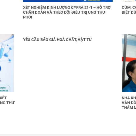
XÉT NGHIỆM ĐỊNH LƯỢNG CYFRA 21-1 – HỖ TRỢ
CÚM, C
CHẨN ĐOÁN VÀ THEO DÕI ĐIỀU TRỊ UNG THƯ
BIẾT ĐÚ
PHỔI
YÊU CẦU BÁO GIÁ HOÁ CHẤT, VẬT TƯ
 XÉT
NHA KH
UNG THƯ
VÂN ĐỒ
THẨM 