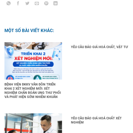
MỘT SỐ BÀI VIẾT KHÁC:
YÊU CẦU BÁO GIÁ HOÁ CHẤT, VẬT TƯ
BỆNH VIỆN ĐKKV VÂN ĐỒN TRIỂN
KHAI 2 XÉT NGHIỆM MỚI: XÉT
NGHIỆM CHẨN ĐOÁN UNG THƯ PHỔI
VÀ PHÁT HIỆN SỚM NHIỄM KHUẨN
YÊU CẦU BÁO GIÁ HOÁ CHẤT XÉT
NGHIỆM