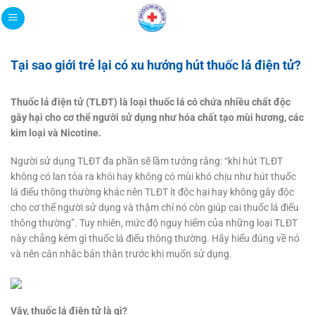
Bỏ
qua
nội
dung
Tại sao giới trẻ lại có xu hướng hút thuốc lá điện tử?
Thuốc lá điện tử (TLĐT) là loại thuốc lá có chứa nhiều chất độc
gây hại cho cơ thể người sử dụng như hóa chất tạo mùi hương, các
kim loại và Nicotine.
Người sử dụng TLĐT đa phần sẽ lầm tưởng rằng: “khi hút TLĐT
không có lan tỏa ra khói hay không có mùi khó chịu như hút thuốc
lá điếu thông thường khác nên TLĐT ít độc hại hay không gây độc
cho cơ thể người sử dụng và thậm chí nó còn giúp cai thuốc lá điếu
thông thường”. Tuy nhiên, mức độ nguy hiểm của những loại TLĐT
này chẳng kém gì thuốc lá điếu thông thường. Hãy hiểu đúng về nó
và nên cân nhắc bản thân trước khi muốn sử dụng.
Vậy, thuốc lá điện tử là gì?