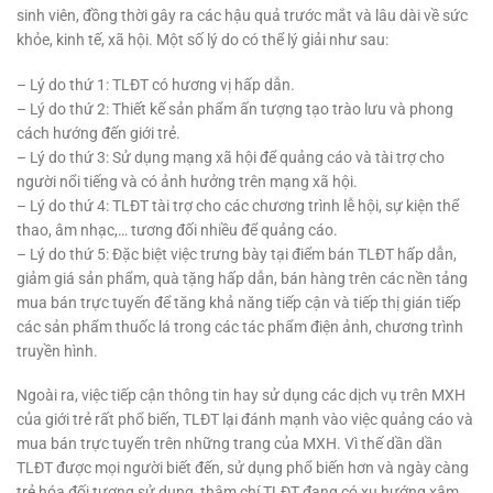
sinh viên, đồng thời gây ra các hậu quả trước mắt và lâu dài về sức
khỏe, kinh tế, xã hội. Một số lý do có thể lý giải như sau:
– Lý do thứ 1: TLĐT có hương vị hấp dẫn.
– Lý do thứ 2: Thiết kế sản phẩm ấn tượng tạo trào lưu và phong
cách hướng đến giới trẻ.
– Lý do thứ 3: Sử dụng mạng xã hội để quảng cáo và tài trợ cho
người nổi tiếng và có ảnh hưởng trên mạng xã hội.
– Lý do thứ 4: TLĐT tài trợ cho các chương trình lễ hội, sự kiện thể
thao, âm nhạc,… tương đối nhiều để quảng cáo.
– Lý do thứ 5: Đặc biệt việc trưng bày tại điểm bán TLĐT hấp dẫn,
giảm giá sản phẩm, quà tặng hấp dẫn, bán hàng trên các nền tảng
mua bán trực tuyến để tăng khả năng tiếp cận và tiếp thị gián tiếp
các sản phẩm thuốc lá trong các tác phẩm điện ảnh, chương trình
truyền hình.
Ngoài ra, việc tiếp cận thông tin hay sử dụng các dịch vụ trên MXH
của giới trẻ rất phổ biến, TLĐT lại đánh mạnh vào việc quảng cáo và
mua bán trực tuyến trên những trang của MXH. Vì thế dần dần
TLĐT được mọi người biết đến, sử dụng phổ biến hơn và ngày càng
trẻ hóa đối tượng sử dụng, thậm chí TLĐT đang có xu hướng xâm