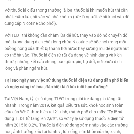
Với thuốc lá điếu thông thường là loại thuốc lá khi muốn hút thì cần
phải châm lửa, hít vào và nhả khói ra (tức là người sẽ hít khói vào để
cung cấp Nicotine cho phổi).
Với TLĐT thì không cần châm lửa để hút, thay vào đó nó chuyển đổi
một lượng dung dịch chất lỏng chứa Nicotine sẽ bốc hơi trong một
buồng nóng của thiết bị thành hơi nước hay sương mù để người hút
có thể hít vào. Thuốc lá điện tử rất đa dạng về hình dạng và kích
thước, nhưng kết cấu chung bao gồm: pin, bộ đốt, nơi chứa dịch
lỏng và phần ngậm hút.
Tại sao ngày nay việc sử dụng thuốc lá điện tử đang dần phổ biến
và ngày càng trẻ hóa, đặc biệt là ở lứa tuổi học đường?
Tại Việt Nam, tỷ lệ sử dụng TLĐT trong giới trẻ đang gia tăng rất
nhanh. Trong năm 2019, kết quả Điều tra sức khoẻ học sinh toàn
cầu của WHO thực hiện tại 21 tỉnh, thành phố cho thấy: “Tỷ lệ sử
dụng TLĐT tử tăng lên 2,6%”, so với tỷ lệ sử dụng thuốc lá điện tử
năm 2015 là 0,2%. Thuốc lá điện tử đang xâm nhập vào các trường
học, ảnh hưởng xấu tới hành vi, lối sống, sức khỏe của học sinh,