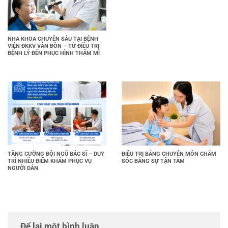
NHA KHOA CHUYÊN SÂU TẠI BỆNH
VIỆN ĐKKV VÂN ĐỒN – TỪ ĐIỀU TRỊ
BỆNH LÝ ĐẾN PHỤC HÌNH THẨM MĨ
TĂNG CƯỜNG ĐỘI NGŨ BÁC SĨ – DUY
ĐIỀU TRỊ BẰNG CHUYÊN MÔN CHĂM
TRÌ NHIỀU ĐIỂM KHÁM PHỤC VỤ
SÓC BẰNG SỰ TẬN TÂM
NGƯỜI DÂN
Để lại một bình luận