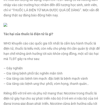
nhập vào các trường học nhắm đến đối tượng học sinh, sinh viên,
chỉ vì “THUỐC LÁ ĐIỆN TỬ MUA ĐƯỢC QUÁ DỄ DÀNG”. Một vấn đề
đang thật sự đáng báo động hiện nay.
Tác hại của thuốc lá điện tử là gì?
WHO khuyến cáo các quốc gia tốt nhất là cấm lưu hành thuốc lá
điện tử, thuốc lá kiểu mới, còn nếu cho phép thì cần quản lý chặt để
hạn chế những ảnh hưởng tới sức khỏe cộng đồng, một số tác hại
mà TLĐT gây ra như sau:
– Gây nghiện
– Gia tăng bệnh phổi tắc nghẽn mãn tính
– Gia tăng các bệnh tim mạch: đặc biệt là bệnh mạch vành
– Gia tăng các bệnh ung thư: phổi, vòm họng, thanh quản…
Riêng đối với trẻ em và phụ nữ mang thai: Nicotine trong thuốc lá
điện tử gây hại cho sự phát triển não bộ ở trẻ em vì não bộ của trẻ
đang trong giai đoạn phát triển, Nicotine cũng ảnh hưởng xấu tới