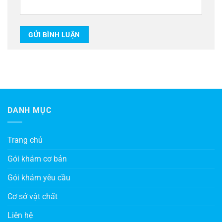
DANH MỤC
Trang chủ
Gói khám cơ bản
Gói khám yêu cầu
Cơ sở vật chất
Liên hệ