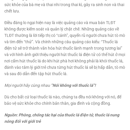
sức khỏe của bà mẹ và thai nhi trong thai kì, gây ra sinh non và thai
chết lưu.
Điều đáng lo ngại hiện nay là việc quảng cáo và mua bán TLĐT
không được kiểm soát và quản lý chặt chẽ. Những quảng cáo về
TLĐT thường là lời tiếp thị có “cánh”, quyến rũ người chưa hút tò mò
và tìm đến “thử”. Và chính những câu quảng cáo kiểu: “Thuốc lá
điện tử sẽ trở thành văn hóa hút thuốc lành mạnh trong tương lai”
và với hình ảnh giới thiệu người hút thuốc lá điện tử có thể hút ở mọi
nơi cấm hút thuốc lá do khi hút phà hơi không phải là khói thuốc lá,
đánh vào tâm lý giới trẻ chưa từng hút thuốc lá sẽ bị hấp dẫn, tò mò
và sau đó dẫn đến tập hút thuốc lá.
Mọi người hãy cùng nhau
“Nói không với thuốc lá”!
Dù cho bất cứ loại thuốc lá nào, chúng ta đều nói không với nó, để
bảo vệ sức khỏe cho chính bản thân, gia đình và cộng đồng.
Nguồn: Phòng, chống tác hại của thuốc lá điện tử, thuốc lá nung
nóng đối với giới trẻ