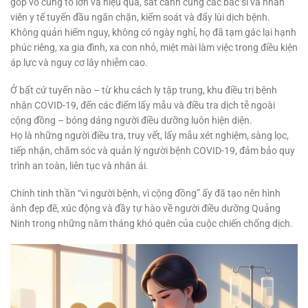
góp vô cùng to lớn và hiệu quả, sát cánh cùng các bác sĩ và nhân
viên y tế tuyến đầu ngăn chặn, kiểm soát và đẩy lùi dịch bệnh.
Không quản hiểm nguy, không có ngày nghỉ, họ đã tạm gác lại hạnh
phúc riêng, xa gia đình, xa con nhỏ, miệt mài làm việc trong điều kiện
áp lực và nguy cơ lây nhiễm cao.
Ở bất cứ tuyến nào – từ khu cách ly tập trung, khu điều trị bệnh
nhân COVID-19, đến các điểm lấy mẫu và điều tra dịch tễ ngoài
cộng đồng – bóng dáng người điều dưỡng luôn hiện diện.
Họ là những người điều tra, truy vết, lấy mẫu xét nghiệm, sàng lọc,
tiếp nhận, chăm sóc và quản lý người bệnh COVID-19, đảm bảo quy
trình an toàn, liên tục và nhân ái.
Chính tinh thần “vì người bệnh, vì cộng đồng” ấy đã tạo nên hình
ảnh đẹp đẽ, xúc động và đầy tự hào về người điều dưỡng Quảng
Ninh trong những năm tháng khó quên của cuộc chiến chống dịch.