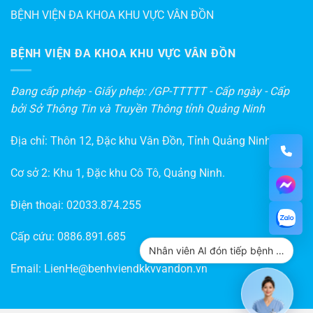
BỆNH VIỆN ĐA KHOA KHU VỰC VÂN ĐỒN
BỆNH VIỆN ĐA KHOA KHU VỰC VÂN ĐỒN
Đang cấp phép - Giấy phép: /GP-TTTTT - Cấp ngày - Cấp
bởi Sở Thông Tin và Truyền Thông tỉnh Quảng Ninh
Địa chỉ: Thôn 12, Đặc khu Vân Đồn, Tỉnh Quảng Ninh
Cơ sở 2: Khu 1, Đặc khu Cô Tô, Quảng Ninh.
Điện thoại:
02033.874.255
Cấp cứu:
0886.891.685
Nhân viên AI đón tiếp bệnh nhân
Email:
LienHe@benhviendkkvvandon.vn