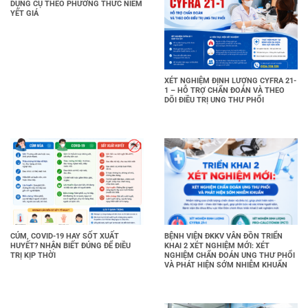
DỤNG CỤ THEO PHƯƠNG THỨC NIÊM
YẾT GIÁ
XÉT NGHIỆM ĐỊNH LƯỢNG CYFRA 21-
1 – HỖ TRỢ CHẨN ĐOÁN VÀ THEO
DÕI ĐIỀU TRỊ UNG THƯ PHỔI
CÚM, COVID-19 HAY SỐT XUẤT
BỆNH VIỆN ĐKKV VÂN ĐỒN TRIỂN
HUYẾT? NHẬN BIẾT ĐÚNG ĐỂ ĐIỀU
KHAI 2 XÉT NGHIỆM MỚI: XÉT
TRỊ KỊP THỜI
NGHIỆM CHẨN ĐOÁN UNG THƯ PHỔI
VÀ PHÁT HIỆN SỚM NHIỄM KHUẨN