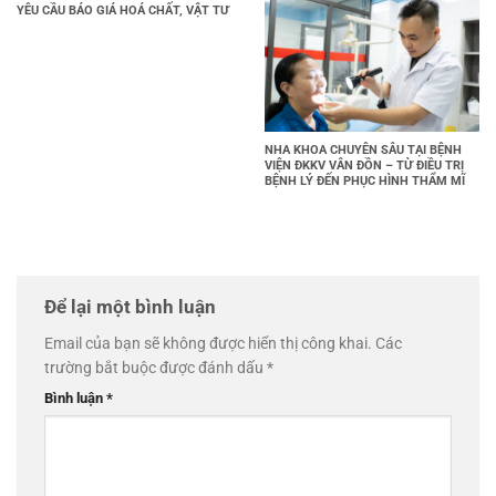
YÊU CẦU BÁO GIÁ HOÁ CHẤT, VẬT TƯ
NHA KHOA CHUYÊN SÂU TẠI BỆNH
VIỆN ĐKKV VÂN ĐỒN – TỪ ĐIỀU TRỊ
BỆNH LÝ ĐẾN PHỤC HÌNH THẨM MĨ
Để lại một bình luận
Email của bạn sẽ không được hiển thị công khai.
Các
trường bắt buộc được đánh dấu
*
Bình luận
*