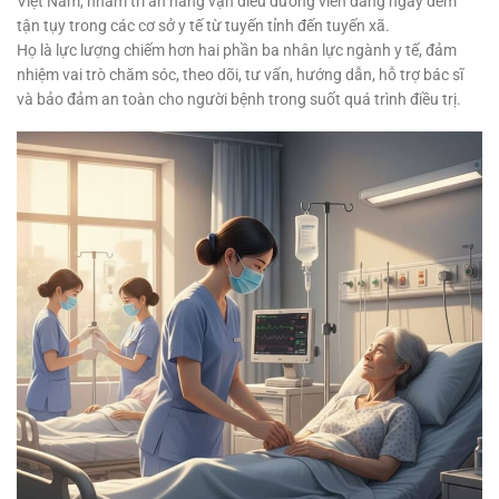
Việt Nam, nhằm tri ân hàng vạn điều dưỡng viên đang ngày đêm
tận tụy trong các cơ sở y tế từ tuyến tỉnh đến tuyến xã.
Họ là lực lượng chiếm hơn hai phần ba nhân lực ngành y tế, đảm
nhiệm vai trò chăm sóc, theo dõi, tư vấn, hướng dẫn, hỗ trợ bác sĩ
và bảo đảm an toàn cho người bệnh trong suốt quá trình điều trị.