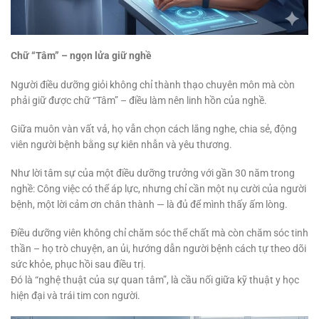
Chữ “Tâm” – ngọn lửa giữ nghề
Người điều dưỡng giỏi không chỉ thành thạo chuyên môn mà còn
phải giữ được chữ “Tâm” – điều làm nên linh hồn của nghề.
Giữa muôn vàn vất vả, họ vẫn chọn cách lắng nghe, chia sẻ, động
viên người bệnh bằng sự kiên nhẫn và yêu thương.
Như lời tâm sự của một điều dưỡng trưởng với gần 30 năm trong
nghề: Công việc có thể áp lực, nhưng chỉ cần một nụ cười của người
bệnh, một lời cảm ơn chân thành — là đủ để mình thấy ấm lòng.
Điều dưỡng viên không chỉ chăm sóc thể chất mà còn chăm sóc tinh
thần – họ trò chuyện, an ủi, hướng dẫn người bệnh cách tự theo dõi
sức khỏe, phục hồi sau điều trị.
Đó là “nghệ thuật của sự quan tâm”, là cầu nối giữa kỹ thuật y học
hiện đại và trái tim con người.