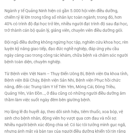
Ngành y tế Quảng Ninh hiện có gần 5.000 hội viên điều dưỡng,
chiếm tỷ lệ lớn trong tổng số nhân lực toàn ngành; trong đó, hơn
40% có trình độ đại học trở lên, nhiều người đạt trình độ sau đại học,
trở thành cán bộ quản lý, giảng viên, chuyên viên điều dưỡng giỏi.
Đội ngũ điều dưỡng không ngừng học tập, nghiên cứu khoa học, rèn
luyện kỹ năng giao tiếp, đạo đức nghề nghiệp, đáp ứng yêu cầu
ngày càng cao trong công tác khám, chữa bệnh và chăm sóc người
bệnh toàn diện, chuyên nghiệp.
Từ Bệnh viện Việt Nam – Thụy Điển Uông Bí, Bệnh viện Đa khoa tỉnh,
Bệnh viện Bãi Cháy, Bệnh viện Sản Nhi, Bệnh viện Phục hồi chức
năng, đến các Trung tâm Y tế Tiên Yên, Móng Cái, Đông Triều,
Quảng Yên, Vân Đồn…, ở đâu cũng có những người điều dưỡng âm
thầm làm việc suốt ngày đêm bên giường bệnh.
Họ lặng lẽ đo huyết áp, theo dõi sinh hiệu, tiêm thuốc, xoa bóp, vệ
sinh cho bệnh nhân, động viên họ vượt qua cơn đau và nỗi sợ.
Nhiều người bệnh xúc động chia sẻ: Có lúc tôi tưởng mình gục ngã,
nhưng ánh mắt và bàn tay của người điều dưỡng khiến tôi tin rằng