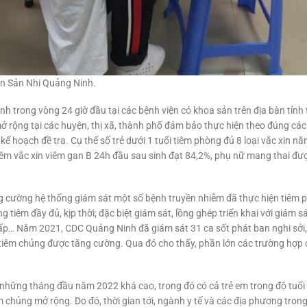
ện Sản Nhi Quảng Ninh.
inh trong vòng 24 giờ đầu tại các bệnh viện có khoa sản trên địa bàn tỉnh
rộng tại các huyện, thị xã, thành phố đảm bảo thực hiện theo đúng các t
 kế hoạch đề tra. Cụ thể số trẻ dưới 1 tuổi tiêm phòng đủ 8 loại vắc xin n
êm vắc xin viêm gan B 24h đầu sau sinh đạt 84,2%, phụ nữ mang thai được 
cường hệ thống giám sát một số bệnh truyền nhiễm đã thực hiện tiêm p
g tiêm đầy đủ, kịp thời; đặc biệt giám sát, lồng ghép triển khai với giám
cấp… Năm 2021, CDC Quảng Ninh đã giám sát 31 ca sốt phát ban nghi sởi, 4
 tiêm chủng được tăng cường. Qua đó cho thấy, phần lớn các trường hợp 
 những tháng đầu năm 2022 khá cao, trong đó có cả trẻ em trong độ tuổ
m chủng mở rộng. Do đó, thời gian tới, ngành y tế và các địa phương tron