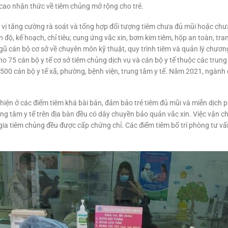
cao nhận thức về tiêm chủng mở rộng cho trẻ.
 vị tăng cường rà soát và tổng hợp đối tượng tiêm chưa đủ mũi hoặc chưa
độ, kế hoạch, chỉ tiêu; cung ứng vắc xin, bơm kim tiêm, hộp an toàn, tran
ngũ cán bộ cơ sở về chuyên môn kỹ thuật, quy trình tiêm và quản lý chươ
 75 cán bộ y tế cơ sở tiêm chủng dịch vụ và cán bộ y tế thuộc các trung 
500 cán bộ y tế xã, phường, bệnh viện, trung tâm y tế. Năm 2021, ngành
 hiện ở các điểm tiêm khá bài bản, đảm bảo trẻ tiêm đủ mũi và miễn dịc
rung tâm y tế trên địa bàn đều có dây chuyền bảo quản vắc xin. Việc vận 
gia tiêm chủng đều được cấp chứng chỉ. Các điểm tiêm bố trí phòng tư v