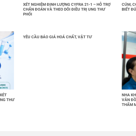
XÉT NGHIỆM ĐỊNH LƯỢNG CYFRA 21-1 – HỖ TRỢ
CÚM, C
CHẨN ĐOÁN VÀ THEO DÕI ĐIỀU TRỊ UNG THƯ
BIẾT ĐÚ
PHỔI
YÊU CẦU BÁO GIÁ HOÁ CHẤT, VẬT TƯ
 XÉT
NHA KH
UNG THƯ
VÂN ĐỒ
THẨM 