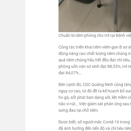
Chuẩn bị tiêm phòng cho trẻ tại Bệnh vi
Công tác triển khai tiêm viêm gan B sơ s
động nâng cao chất lượng tiêm chủng mở 
quả tiêm chủng hầu hết đều đạt chỉ tiêu,
phòng uốn ván sơ sinh đạt 88,55%, trẻ ti
đạt 84,07%…
Bên cạnh đó, CDC Quảng Ninh cũng tăng 
nguy cơ cao, từ đó đề ra kế hoạch bổ sun
ho gà, sốt phát ban dạng sởi, liệt mềm 
não vi rút… Việc giám sát phản ứng sau
sưng đau tại chỗ tiêm.
Được biết, số người mắc Covid-19 trong
đã ảnh hưởng đến tiến độ và chỉ tiêu tiê