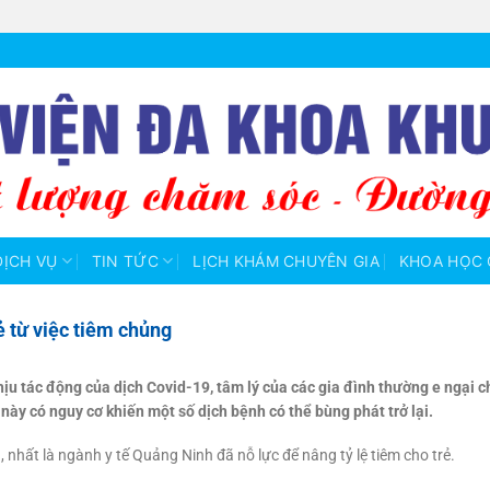
DỊCH VỤ
TIN TỨC
LỊCH KHÁM CHUYÊN GIA
KHOA HỌC 
 từ việc tiêm chủng
ịu tác động của dịch Covid-19, tâm lý của các gia đình thường e ngại 
này có nguy cơ khiến một số dịch bệnh có thể bùng phát trở lại.
, nhất là ngành y tế Quảng Ninh đã nỗ lực để nâng tỷ lệ tiêm cho trẻ.