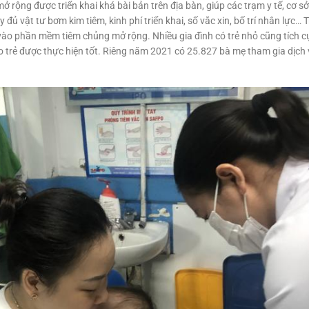
ở rộng được triển khai khá bài bản trên địa bàn, giúp các trạm y tế, cơ 
y đủ vật tư bơm kim tiêm, kinh phí triển khai, số vắc xin, bố trí nhân lự
vào phần mềm tiêm chủng mở rộng. Nhiều gia đình có trẻ nhỏ cũng tích 
 cho trẻ được thực hiện tốt. Riêng năm 2021 có 25.827 bà mẹ tham gia dị