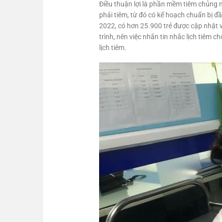
Điều thuận lợi là phần mềm tiêm chủng m
phải tiêm, từ đó có kế hoạch chuẩn bị đầ
2022, có hơn 25.900 trẻ được cập nhật 
trình, nên việc nhắn tin nhắc lịch tiêm
lịch tiêm.