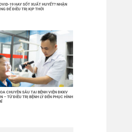
OVID-19 HAY SỐT XUẤT HUYẾT? NHẬN
NG ĐỂ ĐIỀU TRỊ KỊP THỜI
OA CHUYÊN SÂU TẠI BỆNH VIỆN ĐKKV
N – TỪ ĐIỀU TRỊ BỆNH LÝ ĐẾN PHỤC HÌNH
MĨ