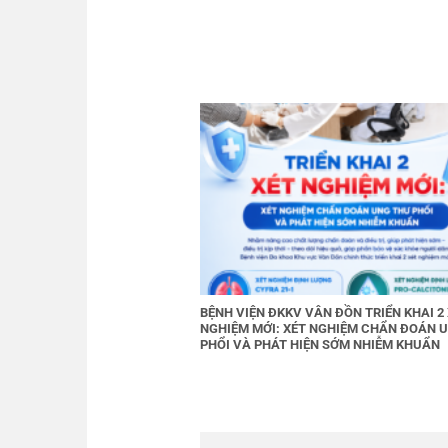
BỆNH VIỆN ĐKKV VÂN ĐỒN TRIỂN KHAI 2
NGHIỆM MỚI: XÉT NGHIỆM CHẨN ĐOÁN 
PHỔI VÀ PHÁT HIỆN SỚM NHIỄM KHUẨN