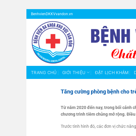
Bỏ
BenhvienDKKVvandon.vn
qua
nội
dung
TRANG CHỦ
GIỚI THIỆU
ĐẶT LỊCH KHÁM
Tăng cường phòng bệnh cho trẻ
Từ năm 2020 đến nay, trong bối cảnh ch
chương trình tiêm chủng mở rộng. Điều 
Trước tình hình đó, các đơn vị chức năng