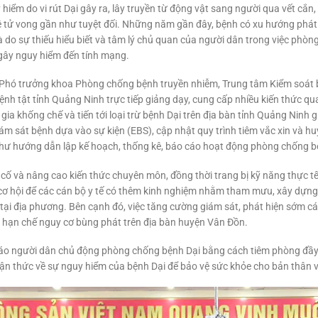
hiểm do vi rút Dại gây ra, lây truyền từ động vật sang người qua vết cắn
 lệ tử vong gần như tuyệt đối. Những năm gần đây, bệnh có xu hướng phát 
do sự thiếu hiểu biết và tâm lý chủ quan của người dân trong việc phòng
, gây nguy hiểm đến tính mạng.
 Phó trưởng khoa Phòng chống bệnh truyền nhiễm, Trung tâm Kiểm soát 
h tật tỉnh Quảng Ninh trực tiếp giảng dạy, cung cấp nhiều kiến thức quan
a khống chế và tiến tới loại trừ bệnh Dại trên địa bàn tỉnh Quảng Ninh
ám sát bệnh dựa vào sự kiện (EBS), cập nhật quy trình tiêm vắc xin và 
như hướng dẫn lập kế hoạch, thống kê, báo cáo hoạt động phòng chống b
 cố và nâng cao kiến thức chuyên môn, đồng thời trang bị kỹ năng thực tế
à cơ hội để các cán bộ y tế có thêm kinh nghiệm nhằm tham mưu, xây dựng
h tại địa phương. Bên cạnh đó, việc tăng cường giám sát, phát hiện sớm 
, hạn chế nguy cơ bùng phát trên địa bàn huyện Vân Đồn.
áo người dân chủ động phòng chống bệnh Dại bằng cách tiêm phòng đầy đ
hận thức về sự nguy hiểm của bệnh Dại để bảo vệ sức khỏe cho bản thân 