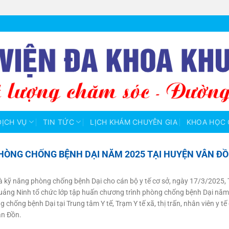
DỊCH VỤ
TIN TỨC
LỊCH KHÁM CHUYÊN GIA
KHOA HỌC 
ÒNG CHỐNG BỆNH DẠI NĂM 2025 TẠI HUYỆN VÂN Đ
kỹ năng phòng chống bệnh Dại cho cán bộ y tế cơ sở, ngày 17/3/2025, 
Quảng Ninh tổ chức lớp tập huấn chương trình phòng chống bệnh Dại năm
chống bệnh Dại tại Trung tâm Y tế, Trạm Y tế xã, thị trấn, nhân viên y tế
ân Đồn.