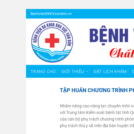
Bỏ
BenhvienDKKVvandon.vn
qua
nội
dung
TRANG CHỦ
GIỚI THIỆU
ĐẶT LỊCH KHÁM
TẬP HUẤN CHƯƠNG TRÌNH PH
Nhằm nâng cao năng lực chuyên môn và 
với Trung tâm Kiểm soát bệnh tật tỉnh 
của cán bộ phụ trách chương trình phòng 
phụ trách thú y xã trên địa bàn huyện V