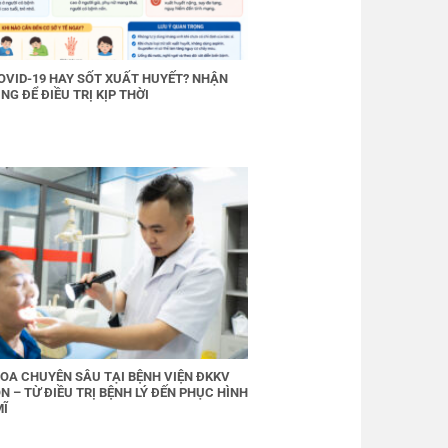
OVID-19 HAY SỐT XUẤT HUYẾT? NHẬN
NG ĐỂ ĐIỀU TRỊ KỊP THỜI
OA CHUYÊN SÂU TẠI BỆNH VIỆN ĐKKV
N – TỪ ĐIỀU TRỊ BỆNH LÝ ĐẾN PHỤC HÌNH
MĨ