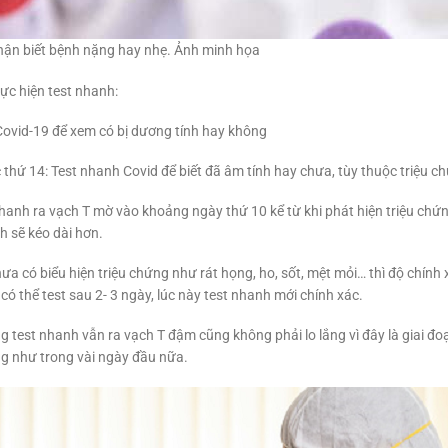
ận biết bệnh nặng hay nhẹ. Ảnh minh họa
ực hiện test nhanh:
Covid-19 để xem có bị dương tính hay không
thứ 14: Test nhanh Covid để biết đã âm tính hay chưa, tùy thuộc triệu ch
hanh ra vạch T mờ vào khoảng ngày thứ 10 kể từ khi phát hiện triệu chứng
h sẽ kéo dài hơn.
a có biểu hiện triệu chứng như rát họng, ho, sốt, mệt mỏi… thì độ chính 
0 có thể test sau 2- 3 ngày, lúc này test nhanh mới chính xác.
 test nhanh vẫn ra vạch T đậm cũng không phải lo lắng vì đây là giai đoạ
ng như trong vài ngày đầu nữa.