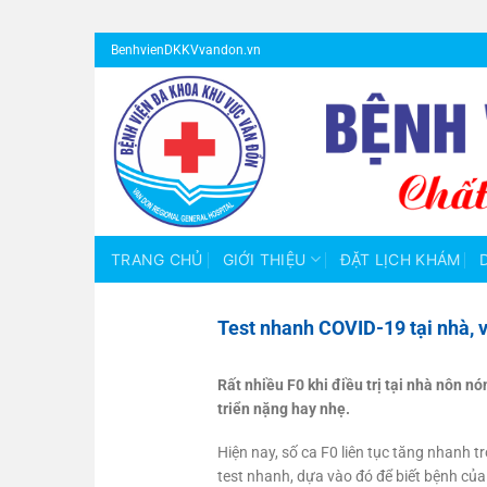
Bỏ
BenhvienDKKVvandon.vn
qua
nội
dung
TRANG CHỦ
GIỚI THIỆU
ĐẶT LỊCH KHÁM
Test nhanh COVID-19 tại nhà, 
Rất nhiều F0 khi điều trị tại nhà nôn 
triển nặng hay nhẹ.
Hiện nay, số ca F0 liên tục tăng nhanh 
test nhanh, dựa vào đó để biết bệnh của 