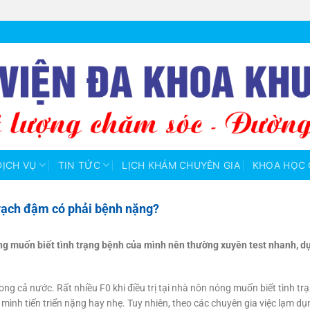
DỊCH VỤ
TIN TỨC
LỊCH KHÁM CHUYÊN GIA
KHOA HỌC 
vạch đậm có phải bệnh nặng?
nóng muốn biết tình trạng bệnh của mình nên thường xuyên test nhanh, d
trong cả nước. Rất nhiều F0 khi điều trị tại nhà nôn nóng muốn biết tình 
mình tiến triển nặng hay nhẹ. Tuy nhiên, theo các chuyên gia việc lạm dụn