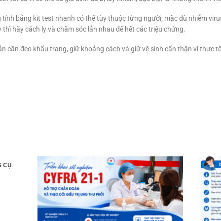
tính bằng kit test nhanh có thể tùy thuộc từng người, mặc dù nhiễm vir
 thì hãy cách ly và chăm sóc lẫn nhau để hết các triệu chứng.
vẫn cần đeo khẩu trang, giữ khoảng cách và giữ vệ sinh cẩn thận vì thực 
G CỤ