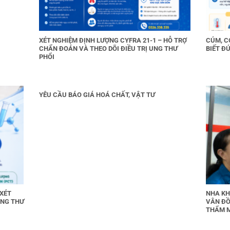
XÉT NGHIỆM ĐỊNH LƯỢNG CYFRA 21-1 – HỖ TRỢ
CÚM, C
CHẨN ĐOÁN VÀ THEO DÕI ĐIỀU TRỊ UNG THƯ
BIẾT ĐÚ
PHỔI
YÊU CẦU BÁO GIÁ HOÁ CHẤT, VẬT TƯ
 XÉT
NHA KH
UNG THƯ
VÂN ĐỒ
THẨM 