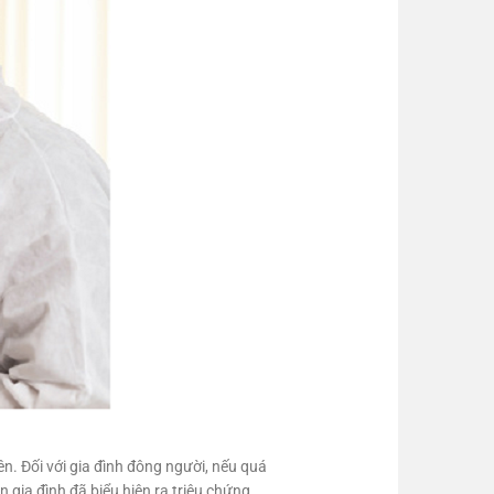
n. Đối với gia đình đông người, nếu quá
ên gia đình đã biểu hiện ra triệu chứng.