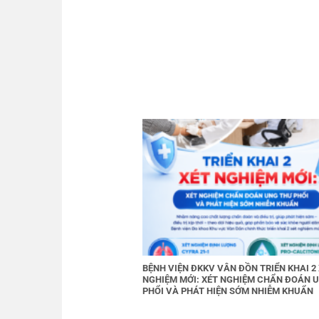
BỆNH VIỆN ĐKKV VÂN ĐỒN TRIỂN KHAI 2
NGHIỆM MỚI: XÉT NGHIỆM CHẨN ĐOÁN 
PHỔI VÀ PHÁT HIỆN SỚM NHIỄM KHUẨN