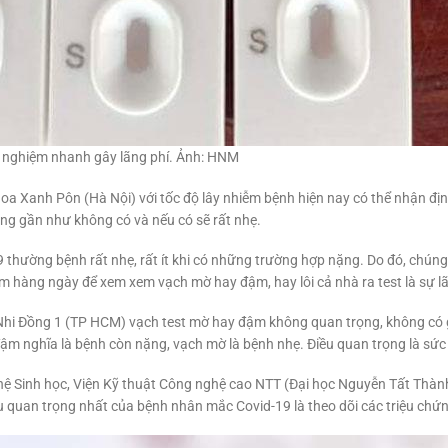
t nghiệm nhanh gây lãng phí. Ảnh: HNM
a Xanh Pôn (Hà Nội) với tốc độ lây nhiễm bệnh hiện nay có thể nhận định
àng gần như không có và nếu có sẽ rất nhẹ.
thường bệnh rất nhẹ, rất ít khi có những trường hợp nặng. Do đó, chúng
ệm hàng ngày để xem xem vạch mờ hay đậm, hay lôi cả nhà ra test là sự lã
i Đồng 1 (TP HCM) vạch test mờ hay đậm không quan trọng, không có giá 
ậm nghĩa là bệnh còn nặng, vạch mờ là bệnh nhẹ. Điều quan trọng là sức
ệ Sinh học, Viện Kỹ thuật Công nghệ cao NTT (Đại học Nguyễn Tất Thành)
u quan trọng nhất của bệnh nhân mắc Covid-19 là theo dõi các triệu chứn