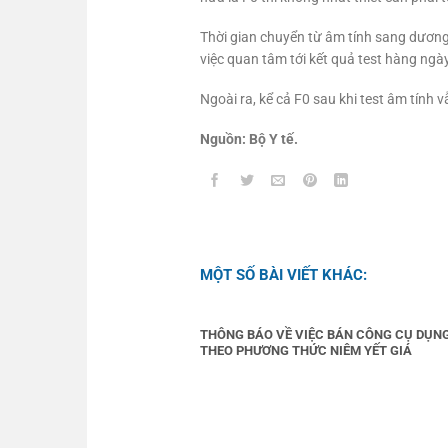
Thời gian chuyển từ âm tính sang dương 
việc quan tâm tới kết quả test hàng ngày
Ngoài ra, kể cả F0 sau khi test âm tính 
Nguồn: Bộ Y tế.
MỘT SỐ BÀI VIẾT KHÁC:
THÔNG BÁO VỀ VIỆC BÁN CÔNG CỤ DỤN
THEO PHƯƠNG THỨC NIÊM YẾT GIÁ