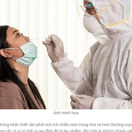
Ảnh minh họa
ng nhất thiết cần phải tích trữ nhiều test trong nhà và test thường xuyê
st tất cả vì có thể cả gia đình đã bị lây nhiễm, đặc biệt là những thành vi