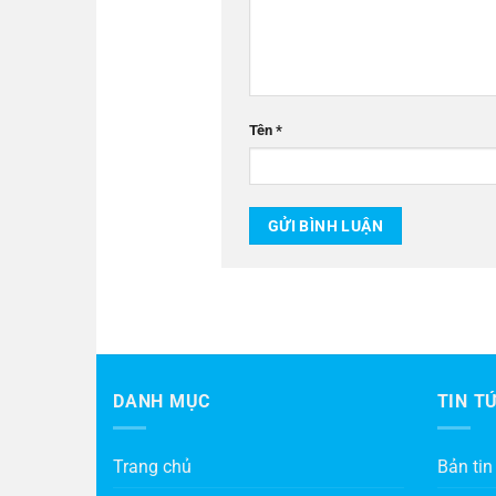
Tên
*
DANH MỤC
TIN T
Trang chủ
Bản tin