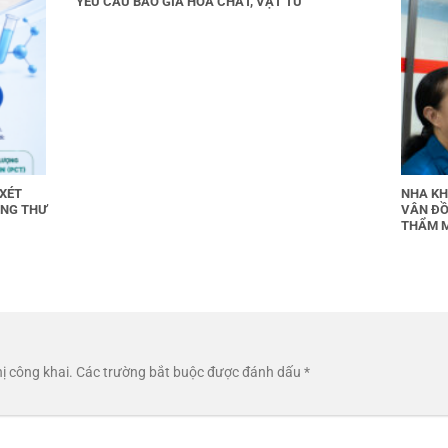
YÊU CẦU BÁO GIÁ HOÁ CHẤT, VẬT TƯ
 XÉT
NHA KH
UNG THƯ
VÂN ĐỒ
THẨM 
ị công khai.
Các trường bắt buộc được đánh dấu
*