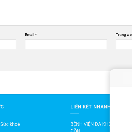
Email
*
Trang we
ỨC
LIÊN KẾT NHANH
 Sức khoẻ
BỆNH VIỆN ĐA KHOA KHU V
ĐỒN