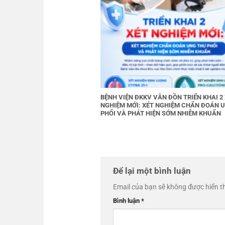
BỆNH VIỆN ĐKKV VÂN ĐỒN TRIỂN KHAI 2
NGHIỆM MỚI: XÉT NGHIỆM CHẨN ĐOÁN 
PHỔI VÀ PHÁT HIỆN SỚM NHIỄM KHUẨN
Để lại một bình luận
Email của bạn sẽ không được hiển th
Bình luận
*