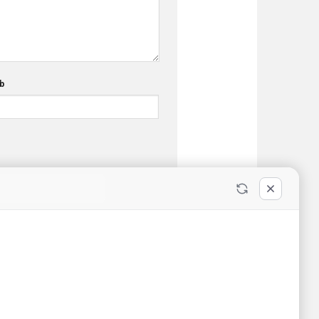
b
BỆNH VIỆN ĐA KHOA KHU VỰC
VÂN ĐỒN
ỰC VÂN
Đang cấp phép - Giấy phép: /GP-