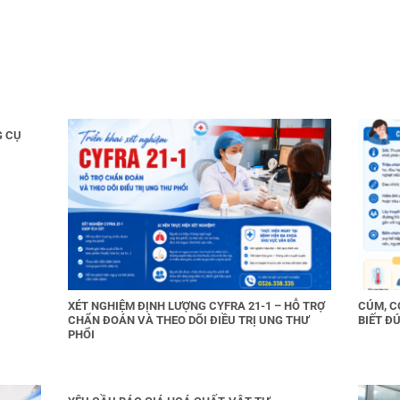
G CỤ
XÉT NGHIỆM ĐỊNH LƯỢNG CYFRA 21-1 – HỖ TRỢ
CÚM, C
CHẨN ĐOÁN VÀ THEO DÕI ĐIỀU TRỊ UNG THƯ
BIẾT ĐÚ
PHỔI