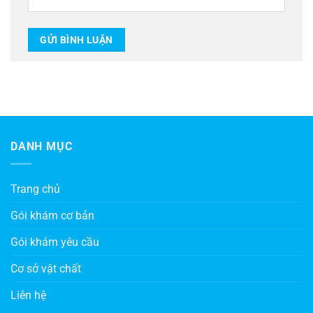
DANH MỤC
Trang chủ
Gói khám cơ bản
Gói khám yêu cầu
Cơ sở vật chất
Liên hệ