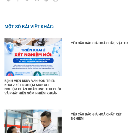
MỘT SỐ BÀI VIẾT KHÁC:
YÊU CẦU BÁO GIÁ HOÁ CHẤT, VẬT TƯ
BỆNH VIỆN ĐKKV VÂN ĐỒN TRIỂN
KHAI 2 XÉT NGHIỆM MỚI: XÉT
NGHIỆM CHẨN ĐOÁN UNG THƯ PHỔI
VÀ PHÁT HIỆN SỚM NHIỄM KHUẨN
YÊU CẦU BÁO GIÁ HOÁ CHẤT XÉT
NGHIỆM