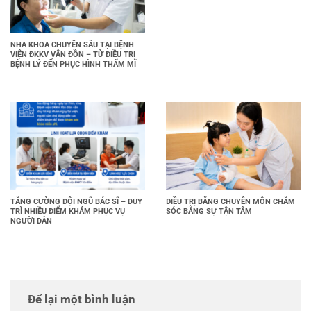
NHA KHOA CHUYÊN SÂU TẠI BỆNH
VIỆN ĐKKV VÂN ĐỒN – TỪ ĐIỀU TRỊ
BỆNH LÝ ĐẾN PHỤC HÌNH THẨM MĨ
TĂNG CƯỜNG ĐỘI NGŨ BÁC SĨ – DUY
ĐIỀU TRỊ BẰNG CHUYÊN MÔN CHĂM
TRÌ NHIỀU ĐIỂM KHÁM PHỤC VỤ
SÓC BẰNG SỰ TẬN TÂM
NGƯỜI DÂN
Để lại một bình luận