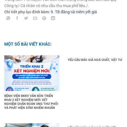
Công ty/ Cá nhân có nhu cầu thu mua phế liệu./.
Chi tiết phụ lục đính kèm:
9. TB đăng tải niêm yết giá
MỘT SỐ BÀI VIẾT KHÁC:
YÊU CẦU BÁO GIÁ HOÁ CHẤT, VẬT TƯ
BỆNH VIỆN ĐKKV VÂN ĐỒN TRIỂN
KHAI 2 XÉT NGHIỆM MỚI: XÉT
NGHIỆM CHẨN ĐOÁN UNG THƯ PHỔI
VÀ PHÁT HIỆN SỚM NHIỄM KHUẨN