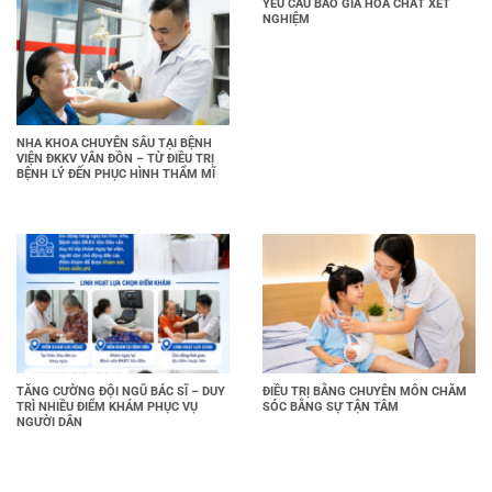
YÊU CẦU BÁO GIÁ HOÁ CHẤT XÉT
NGHIỆM
NHA KHOA CHUYÊN SÂU TẠI BỆNH
VIỆN ĐKKV VÂN ĐỒN – TỪ ĐIỀU TRỊ
BỆNH LÝ ĐẾN PHỤC HÌNH THẨM MĨ
TĂNG CƯỜNG ĐỘI NGŨ BÁC SĨ – DUY
ĐIỀU TRỊ BẰNG CHUYÊN MÔN CHĂM
TRÌ NHIỀU ĐIỂM KHÁM PHỤC VỤ
SÓC BẰNG SỰ TẬN TÂM
NGƯỜI DÂN