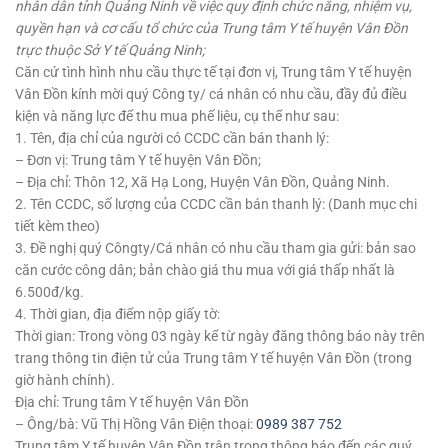
nhân dân tỉnh Quảng Ninh về việc quy định chức năng, nhiệm vụ,
quyền hạn và cơ cấu tổ chức của Trung tâm Y tế huyện Vân Đồn
trực thuộc Sở Y tế Quảng Ninh;
Căn cứ tình hình nhu cầu thực tế tại đơn vị, Trung tâm Y tế huyện
Vân Đồn kính mời quý Công ty/ cá nhân có nhu cầu, đầy đủ điều
kiện và năng lực để thu mua phế liệu, cụ thể như sau:
1. Tên, địa chỉ của người có CCDC cần bán thanh lý:
– Đơn vị: Trung tâm Y tế huyện Vân Đồn;
– Địa chỉ: Thôn 12, Xã Hạ Long, Huyện Vân Đồn, Quảng Ninh.
2. Tên CCDC, số lượng của CCDC cần bán thanh lý: (Danh mục chi
tiết kèm theo)
3. Đề nghị quý Côngty/Cá nhân có nhu cầu tham gia gửi: bản sao
căn cước công dân; bản chào giá thu mua với giá thấp nhất là
6.500đ/kg.
4. Thời gian, địa điểm nộp giấy tờ:
Thời gian: Trong vòng 03 ngày kể từ ngày đăng thông báo này trên
trang thông tin điện tử của Trung tâm Y tế huyện Vân Đồn (trong
giờ hành chính).
Địa chỉ: Trung tâm Y tế huyện Vân Đồn
– Ông/bà: Vũ Thị Hồng Vân Điện thoại:
0989 387 752
Trung tâm Y tế huyện Vân Đồn trân trọng thông báo đến các quý