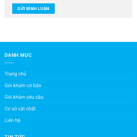
DANH MỤC
Trang chủ
Gói khám cơ bản
Gói khám yêu cầu
Cơ sở vật chất
Liên hệ