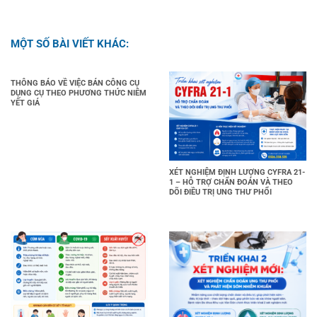
MỘT SỐ BÀI VIẾT KHÁC:
THÔNG BÁO VỀ VIỆC BÁN CÔNG CỤ
DỤNG CỤ THEO PHƯƠNG THỨC NIÊM
YẾT GIÁ
XÉT NGHIỆM ĐỊNH LƯỢNG CYFRA 21-
1 – HỖ TRỢ CHẨN ĐOÁN VÀ THEO
DÕI ĐIỀU TRỊ UNG THƯ PHỔI