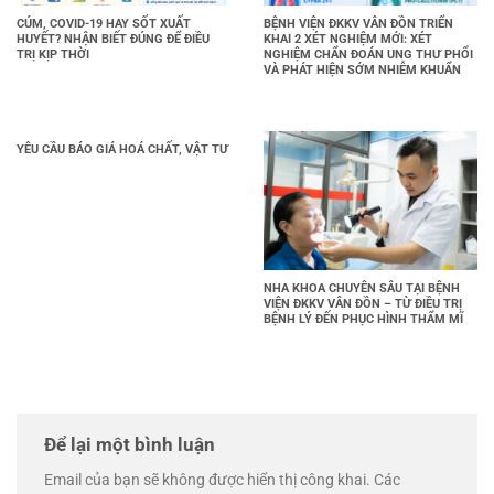
CÚM, COVID-19 HAY SỐT XUẤT
BỆNH VIỆN ĐKKV VÂN ĐỒN TRIỂN
HUYẾT? NHẬN BIẾT ĐÚNG ĐỂ ĐIỀU
KHAI 2 XÉT NGHIỆM MỚI: XÉT
TRỊ KỊP THỜI
NGHIỆM CHẨN ĐOÁN UNG THƯ PHỔI
VÀ PHÁT HIỆN SỚM NHIỄM KHUẨN
YÊU CẦU BÁO GIÁ HOÁ CHẤT, VẬT TƯ
NHA KHOA CHUYÊN SÂU TẠI BỆNH
VIỆN ĐKKV VÂN ĐỒN – TỪ ĐIỀU TRỊ
BỆNH LÝ ĐẾN PHỤC HÌNH THẨM MĨ
Để lại một bình luận
Email của bạn sẽ không được hiển thị công khai.
Các