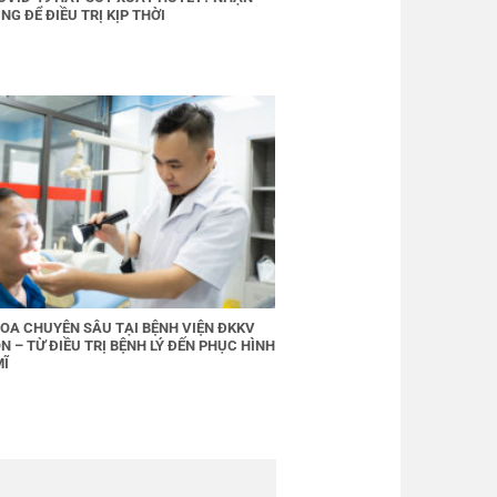
NG ĐỂ ĐIỀU TRỊ KỊP THỜI
OA CHUYÊN SÂU TẠI BỆNH VIỆN ĐKKV
N – TỪ ĐIỀU TRỊ BỆNH LÝ ĐẾN PHỤC HÌNH
MĨ