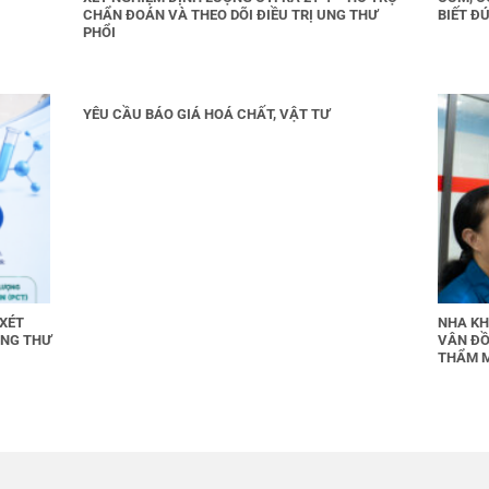
CHẨN ĐOÁN VÀ THEO DÕI ĐIỀU TRỊ UNG THƯ
BIẾT ĐÚ
PHỔI
YÊU CẦU BÁO GIÁ HOÁ CHẤT, VẬT TƯ
 XÉT
NHA KH
UNG THƯ
VÂN ĐỒ
THẨM 