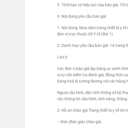
5. Thời hạn có hiệu lực của báo giá: Tối
II. Nội dung yêu cầu báo giá:
1. Nội dung: Mua sắm trang thiết bị y t
đơn vị trực thuộc Sở Y tế (đợt 1).
2. Danh mục yêu cầu báo giá: 14 trang thiế
Lưu ý:
Các đơn vị bảo giả lập bảng so sánh tỉn
vị tư vấn kiểm tra đánh giá, đồng thời c
hàng hoá là tương đương với các hàng h
Ngoài cấu hình, đặc tính thông số kỹ thuậ
các thông tin cấu hình, tính năng, thông
3. Hồ sơ chào giá Trang thiết bị y tế chi t
– Đơn (Báo giá) chào giá;