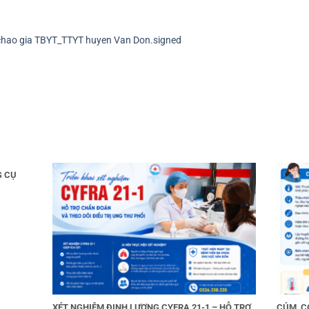
chao gia TBYT_TTYT huyen Van Don.signed
G CỤ
XÉT NGHIỆM ĐỊNH LƯỢNG CYFRA 21-1 – HỖ TRỢ
CÚM, C