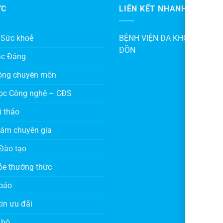
ỨC
LIÊN KẾT NHANH
 Sức khoẻ
BỆNH VIỆN ĐA KHOA KHU V
ĐỒN
ác Đảng
ộng chuyên môn
ọc Công nghệ – CĐS
i thảo
hám chuyên gia
Đào tạo
ỏe thường thức
báo
in ưu đãi
 bộ