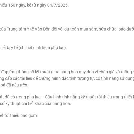
 thiểu 150 ngày, kể từ ngày 04/7/2025.
ế của Trung tâm Y tế Vân Đồn đối với dự toán mua sắm, sửa chữa, bảo dưỡ
t bị y tế (chi tiết đính kèm phụ lục).
h đáp ứng thông số kỹ thuật giữa hàng hoá quý đơn vị chào giá và thông 
ung cấp các tài liệu để chứng minh đặc tính tương tự, có tính năng sử dụ
oá đã nêu trên.
t đã có trong phụ lục – Cấu hình tỉnh năng kỹ thuật tối thiểu trang thiết 
 số kỹ thuật chi tiết khác của hàng hóa.
iết tối thiểu bao gồm: