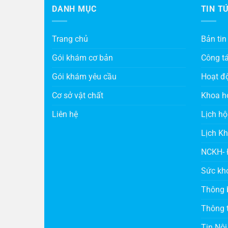
DANH MỤC
TIN T
Trang chủ
Bản tin
Gói khám cơ bản
Công t
Gói khám yêu cầu
Hoạt đ
Cơ sở vật chất
Khoa h
Liên hệ
Lịch hộ
Lịch K
NCKH- 
Sức kh
Thông 
Thông t
Tin Nội