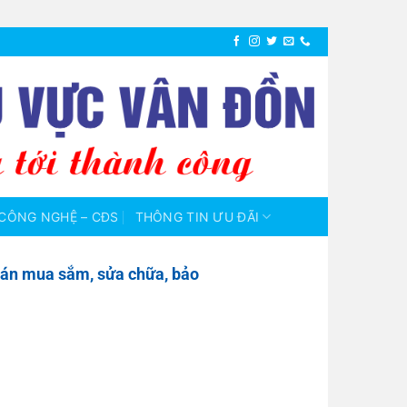
CÔNG NGHỆ – CĐS
THÔNG TIN ƯU ĐÃI
toán mua sắm, sửa chữa, bảo