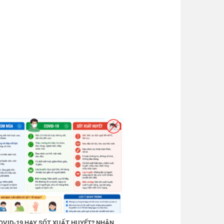
OVID-19 HAY SỐT XUẤT HUYẾT? NHẬN