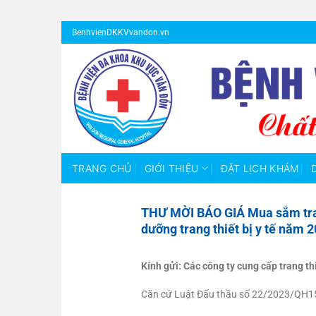
Bỏ
BenhvienDKKVvandon.vn
qua
nội
dung
TRANG CHỦ
GIỚI THIỆU
ĐẶT LỊCH KHÁM
THƯ MỜI BÁO GIÁ Mua sắm trang
dưỡng trang thiết bị y tế năm 2
Kính gửi: Các công ty cung cấp trang thiế
Căn cứ Luật Đấu thầu số 22/2023/QH1