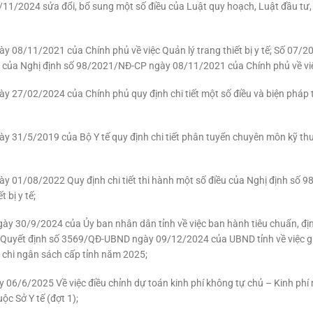
1/2024 sửa đổi, bổ sung một số điều của Luật quy hoạch, Luật đầu tư, 
y 08/11/2021 của Chính phủ về việc Quản lý trang thiết bị y tế; Số 07
u của Nghị định số 98/2021/NĐ-CP ngày 08/11/2021 của Chính phủ về việc 
 27/02/2024 của Chính phủ quy định chi tiết một số điều và biện pháp 
 31/5/2019 của Bộ Y tế quy định chi tiết phân tuyển chuyên môn kỹ thu
y 01/08/2022 Quy định chi tiết thi hành một số điều của Nghị định số
 bị y tế;
y 30/9/2024 của Ủy ban nhân dân tỉnh về việc ban hành tiêu chuẩn, địn
ứ Quyết định số 3569/QĐ-UBND ngày 09/12/2024 của UBND tỉnh về việc g
 chi ngân sách cấp tỉnh năm 2025;
06/6/2025 Về việc điều chỉnh dự toán kinh phí không tự chủ – Kinh ph
ộc Sở Y tế (đợt 1);