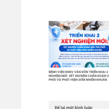
BỆNH VIỆN ĐKKV VÂN ĐỒN TRIỂN KHAI 2
NGHIỆM MỚI: XÉT NGHIỆM CHẨN ĐOÁN 
PHỔI VÀ PHÁT HIỆN SỚM NHIỄM KHUẨN
Để lại một bình luận