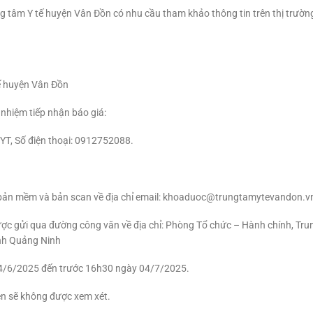
ng tâm Y tế huyện Vân Đồn có nhu cầu tham khảo thông tin trên thị trường
tế huyện Vân Đồn
 nhiệm tiếp nhận báo giá:
YT, Số điện thoại: 0912752088.
i bản mềm và bản scan về địa chỉ email: khoaduoc@trungtamytevandon.v
ợc gửi qua đường công văn về địa chỉ: Phòng Tổ chức – Hành chính, Trun
ỉnh Quảng Ninh
 24/6/2025 đến trước 16h30 ngày 04/7/2025.
ên sẽ không được xem xét.