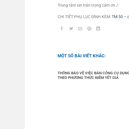
Trung tâm xin trân trọng cảm ơn./.
CHI TIẾT PHỤ LỤC ĐÍNH KÈM:
TM 50 – 
MỘT SỐ BÀI VIẾT KHÁC:
THÔNG BÁO VỀ VIỆC BÁN CÔNG CỤ DỤN
THEO PHƯƠNG THỨC NIÊM YẾT GIÁ