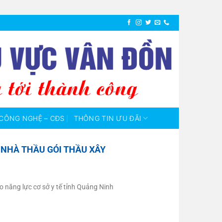
CÔNG NGHỆ – CĐS
THÔNG TIN ƯU ĐÃI
 NHÀ THẦU GÓI THẦU XÂY
o năng lực cơ sở y tế tỉnh Quảng Ninh