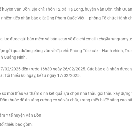
á
tế huyện Vân Đồn, Địa chỉ: Thôn 12, xã Hạ Long, huyện Vân Đồn, tỉnh Quả
ch nhiệm tiếp nhận báo giá: Ông Phạm Quốc Việt – phòng Tổ chức Hành ch
năng lực được gửi bản mềm và bản scan về địa chỉ email: tchc@trungtamyt
ợc gửi qua đường công văn về địa chỉ: Phòng Tổ chức – Hành chính, Trun
nh Quảng Ninh.
 17/02/2025 đến trước 16h30 ngày 26/02/2025. Các báo giá nhận được s
giá: Tối thiểu 60 ngày, kể từ ngày 17/02/2025.
 sơ mời thầu và thẩm định kết quả lựa chọn nhà thầu gói thầu xây dựng và
ồn thuộc đề án tăng cường cơ sở vật chất, trang thiết bị để nâng cao n
tâm Y tế huyện Vân Đồn
 tối thiểu bao gồm: