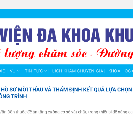
DỊCH VỤ
TIN TỨC
LỊCH KHÁM CHUYÊN GIA
KHOA HỌC 
 HỒ SƠ MỜI THẦU VÀ THẨM ĐỊNH KẾT QUẢ LỰA CHỌN
CÔNG TRÌNH
ân Đồn thuộc đề án tăng cường cơ sở vật chất, trang thiết bị đề nâng ca