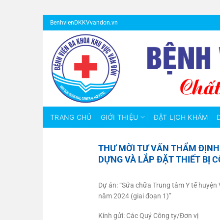
Bỏ
BenhvienDKKVvandon.vn
qua
nội
dung
TRANG CHỦ
GIỚI THIỆU
ĐẶT LỊCH KHÁM
THƯ MỜI TƯ VẤN THẨM ĐỊNH
DỰNG VÀ LẮP ĐẶT THIẾT BỊ 
Dự án: “Sửa chữa Trung tâm Y tế huyện V
năm 2024 (giai đoạn 1)”
Kính gửi: Các Quý Công ty/Đơn vị